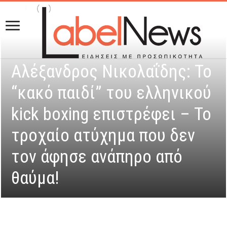
Αλέξανδρος Νικολαΐδης: Το
“κακό παιδί” του ελληνικού
kick boxing επιστρέφει – Το
τροχαίο ατύχημα που δεν
τον άφησε ανάπηρο από
θαύμα!