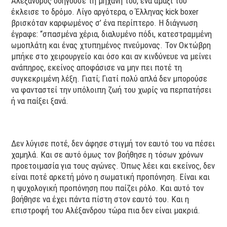
Αλέξανδρος οδηγούσε τη μηχανή του, ένα αμάξι του
έκλεισε το δρόμο. Λίγο αργότερα, ο Έλληνας kick boxer
βρισκόταν καρφωμένος σ’ ένα περίπτερο. Η διάγνωση
έγραφε: “σπασμένα χέρια, διαλυμένο πόδι, κατεστραμμένη
ωμοπλάτη και ένας χτυπημένος πνεύμονας. Τον Οκτώβρη
μπήκε στο χειρουργείο και όσο και αν κινδύνευε να μείνει
ανάπηρος, εκείνος αποφάσισε να μην πει ποτέ τη
συγκεκριμένη λέξη. Γιατί; Γιατί πολύ απλά δεν μπορούσε
να φανταστεί την υπόλοιπη ζωή του χωρίς να περπατήσει
ή να παίξει ξανά.
Δεν λύγισε ποτέ, δεν άφησε στιγμή τον εαυτό του να πέσει
χαμηλά. Και σε αυτό όμως τον βοήθησε η τόσων χρόνων
προετοιμασία για τους αγώνες. Όπως λέει και εκείνος, δεν
είναι ποτέ αρκετή μόνο η σωματική προπόνηση. Είναι και
η ψυχολογική προπόνηση που παίζει ρόλο. Και αυτό τον
βοήθησε να έχει πάντα πίστη στον εαυτό του. Και η
επιστροφή του Αλέξανδρου τώρα πια δεν είναι μακριά.