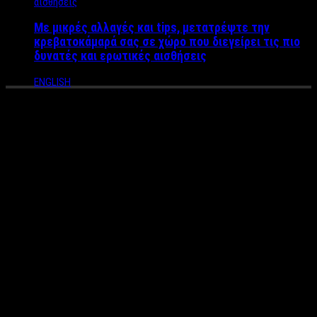
Με μικρές αλλαγές και tips, μετατρέψτε την
κρεβατοκάμαρά σας σε χώρο που διεγείρει τις πιο
δυνατές και ερωτικές αισθήσεις
ENGLISH
Αναβρασμός στο Open με
απλήρωτους δημοσιογράφους
να απειλούν με στάσεις
εργασίας
Ρεπορτάζ: Βαγγέλης Καράλης
Αναβρασμός στον τηλεοπτικό σταθμό Οpen, καθώς πολλοί
δημοσιογράφοι που δούλευαν με τηλεργασία λόγω καραντίνας
έχουν να πληρωθούν εδώ και 1,5 μήνα, την στιγμή που αρκετοί
δεν έχουν πάρει ούτε ολόκληρο το δώρο Πάσχα, σύμφωνα με