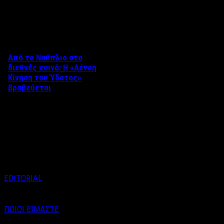
Δείτε επίσης
Από το Ναύπλιο στο
διεθνές κοινό: Η «Αέναη
Κίνηση του Ύδατος»
βραβεύεται
Στο πλαίσιο του 8ου Διεθνούς
Φεστιβάλ Κινηματογράφου
Ναυπλίου «ΓΕΦΥΡΕΣ», το
ντοκιμαντέρ «Η Αέναη Κίνηση
του …
EDITORIAL
ΠΟΙΟΙ ΕΙΜΑΣΤΕ