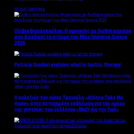
ΜΟΔΑ/ΟΜΟΡΦΙΑ
Ολίβια Βασιλοπούλου: Η ομογενής με διεθνή καριέρα
που διεκδικεί το στέμμα του Miss Universe Greece
2026
Patricia Sundari explains what is tantric therapy
Η κολεξιόν του οίκου Τρανούλη «Athena Take Me
Home» στην πετυχημένη εκδήλωση για την ημέρα
της γυναίκας του συλλόγου «Μαζί για την ζωή»