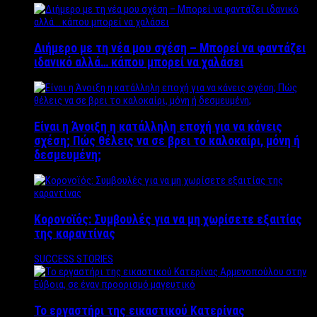
Διήμερο με τη νέα μου σχέση – Μπορεί να φαντάζει
ιδανικό αλλά… κάπου μπορεί να χαλάσει
Είναι η Άνοιξη η κατάλληλη εποχή για να κάνεις
σχέση; Πώς θέλεις να σε βρει το καλοκαίρι, μόνη ή
δεσμευμένη;
Κορονοϊός: Συμβουλές για να μη χωρίσετε εξαιτίας
της καραντίνας
SUCCESS STORIES
Το εργαστήρι της εικαστικού Κατερίνας