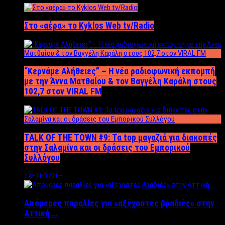
Στο «αέρα» το Kyklos Web tv/Radio
“Kερνάμε Αλήθειες” – Η νέα ραδιοφωνική εκπομπή
με την Άννα Ματθαίου & τον Βαγγέλη Καράλη στους
102,7 στον VIRAL FM
TALK OF THE TOWN #9: Τα top μαγαζιά για διακοπές
στην Σαλαμίνα και οι δράσεις του Εμπορικού
Συλλόγου
ΣΧΕΣΕΙΣ/ΣΕΞ
Απόμερες παραλίες για «αξέχαστες βραδιές» στην
Αττική …