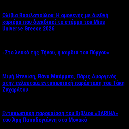
Ολίβια Βασιλοπούλου: Η ομογενής με διεθνή
καριέρα που διεκδικεί το στέμμα του Miss
Universe Greece 2026
«Στο λευκό της Τήνου, η καρδιά του Πύργου»
Μιμή Ντενίση, Βάνα Μπάρμπα, Πάρις Αμοργινός
στην τελευταία εντυπωσιακή παράσταση του Τάκη
Ζαχαράτου
Εντυπωσιακή παρουσίαση του Βιβλίου «DARINA»
του Άρη Παπαδογιάννη στο Μονακό