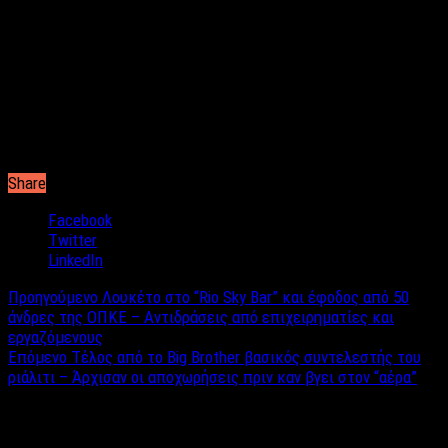
πληροφορίες του label news.
Το θέμα έχει φτάσει και στην ΕΣΗΕΑ η οποία ήρθε σε
επικοινωνία με τον τηλεοπτικό σταθμό προκειμένου να δοθεί
λύση στο ζήτημα.
Εαν δεν υπάρξει κάποια λύση άμεσα, οι εργαζόμενοι του Open
είναι έτοιμοι να προχωρήσουν σε στάσεις εργασίας.
Share
Facebook
Twitter
LinkedIn
Προηγούμενο
Λουκέτο στο “Rio Sky Bar” και έφοδος από 50
άνδρες της ΟΠΚΕ – Αντιδράσεις από επιχειρηματίες και
εργαζόμενους
Επόμενο
Tέλος από το Big Brother βασικός συντελεστής του
ριάλιτι – Άρχισαν οι αποχωρήσεις πριν καν βγει στον “αέρα”
Σχετικά άρθρα