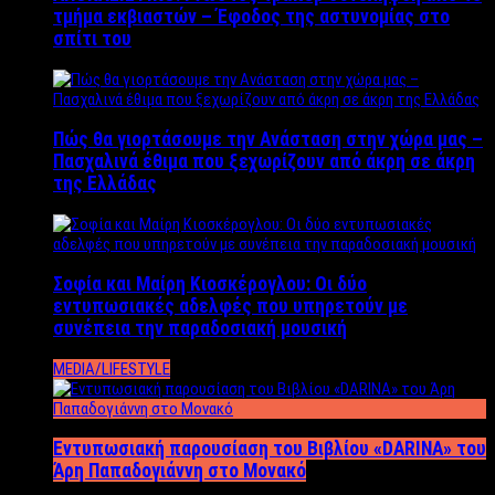
τμήμα εκβιαστών – Έφοδος της αστυνομίας στο
σπίτι του
Πώς θα γιορτάσουμε την Ανάσταση στην χώρα μας –
Πασχαλινά έθιμα που ξεχωρίζουν από άκρη σε άκρη
της Ελλάδας
Σοφία και Μαίρη Κιοσκέρογλου: Οι δύο
εντυπωσιακές αδελφές που υπηρετούν με
συνέπεια την παραδοσιακή μουσική
MEDIA/LIFESTYLE
Εντυπωσιακή παρουσίαση του Βιβλίου «DARINA» του
Άρη Παπαδογιάννη στο Μονακό