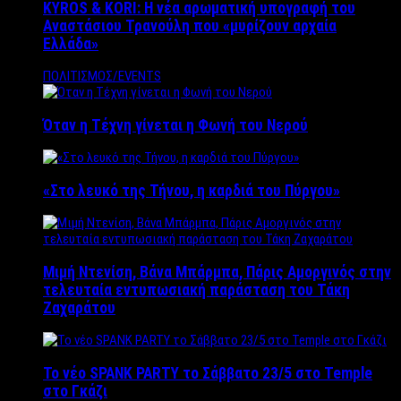
KYROS & KORI: Η νέα αρωματική υπογραφή του
Αναστάσιου Τρανούλη που «μυρίζουν αρχαία
Ελλάδα»
ΠΟΛΙΤΙΣΜΟΣ/EVENTS
Όταν η Τέχνη γίνεται η Φωνή του Νερού
«Στο λευκό της Τήνου, η καρδιά του Πύργου»
Μιμή Ντενίση, Βάνα Μπάρμπα, Πάρις Αμοργινός στην
τελευταία εντυπωσιακή παράσταση του Τάκη
Ζαχαράτου
Το νέο SPANK PARTY το Σάββατο 23/5 στο Temple
στο Γκάζι