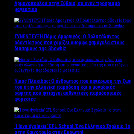
Αρμενοπούλου στην Εύβοια, σε έναν προορισμό
μαγευτικό
ΣΥΝΕΝΤΕΥΞΗ Πάρις Αμοργινός: O Πολυτάλαντος
οδοντίατρος που χαρίζει όμορφα χαμόγελα στους
διάσημους της Showbiz
Νίκος Πλακίδας: O άνθρωπος που αφιέρωσε την ζωή
του στην ελληνική παράδοση και ο μοναδικός
ράφτης που φτιάχνει αυθεντικές παραδοσιακές
φορεσιές
‘Ι love dyslexia’ EFL School: Ένα Ελληνικό Σχολείo 1ο
στην Καινοτομία στην Ευρώπη!