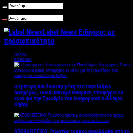
Σάββατο , 08/08/2026
Label News Ειδήσεις με
προσωπικότητα
ΑΡΧΙΚΗ
ΚΟΙΝΩΝΙΑ
Η έμπειρη και διακεκριμένη στο Πανελλήνιο
δικηγόρος, Σωσώ Μαναρά Μαυράκη, υποψήφια εκ
νέου για την Προεδρία του δικηγορικού συλλόγου
Θήβας
ΑΠΟΚΛΕΙΣΤΙΚΟ: Γνωστός τράπερ συνελήφθη από το