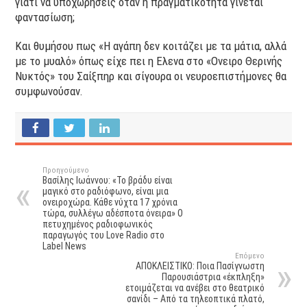
γιατί να υποχωρήσεις όταν η πραγματικότητα γίνεται
φαντασίωση;
Και θυμήσου πως «Η αγάπη δεν κοιτάζει με τα μάτια, αλλά
με το μυαλό» όπως είχε πει η Ελενα στο «Ονειρο Θερινής
Νυκτός» του Σαίξπηρ και σίγουρα οι νευροεπιστήμονες θα
συμφωνούσαν.
Προηγούμενο
Βασίλης Ιωάννου: «Το βράδυ είναι
μαγικό στο ραδιόφωνο, είναι μια
ονειροχώρα. Κάθε νύχτα 17 χρόνια
τώρα, συλλέγω αδέσποτα όνειρα» Ο
πετυχημένος ραδιοφωνικός
παραγωγός του Love Radio στο
Label News
Επόμενο
ΑΠΟΚΛΕΙΣΤΙΚΟ: Ποια Πασίγνωστη
Παρουσιάστρια «έκπληξη»
ετοιμάζεται να ανέβει στο θεατρικό
σανίδι – Από τα τηλεοπτικά πλατό,