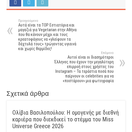
Προηγούμενο
Αυτά είναι τα TOP Εστιατόρια και
μαγαζιά για Vegetarian στην Αθήνα
που θα κάνουν μέχρι και τους
κρεατοφάγους να «γλείφουν τα
δάχτυλά τους» τρώγοντας υγιεινά
και χωρίς θερμίδες!
Επόμενο
Αυτοί είναι οι διασημότεροι
Έλληνες που έχουν την μεγαλύτερη
επιρροή στους χρήστες του
Instagram – Τα τεράστια ποσά που
παίρνουν οι celebrities για να
«ποστάρουν» μια φωτογραφία
Σχετικά άρθρα
Ολίβια Βασιλοπούλου: Η ομογενής με διεθνή
καριέρα που διεκδικεί το στέμμα του Miss
Universe Greece 2026