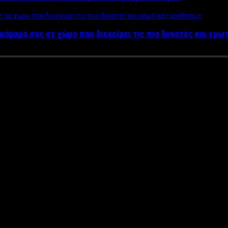
κάμαρά σας σε χώρο που διεγείρει τις πιο δυνατές και ερω
ΤΟΥ LABEL NEWS: «Να τσακιστ
ομπής του τώρα» – Μηνύσεις ετ
ατά του Epsilon και των «Απο
ύλα Διαβάτη ετοιμάζουν μηνύσεις κατά του Μένιου Φουρθιώτ