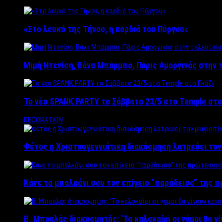
«Στο λευκό της Τήνου, η καρδιά του Πύργου»
Μιμή Ντενίση, Βάνα Μπάρμπα, Πάρις Αμοργινός στην
Το νέο SPANK PARTY το Σάββατο 23/5 στο Temple στο
DECORATION
Φέτος η Χριστουγεννιάτικη διακόσμηση λατρεύει το
Κάνε το μπαλκόνι σου τον επίγειο “παράδεισο” της 
Β. Μπουλάς διακοσμητής: ‘Το καλοκαίρι οι γάμοι θα γ