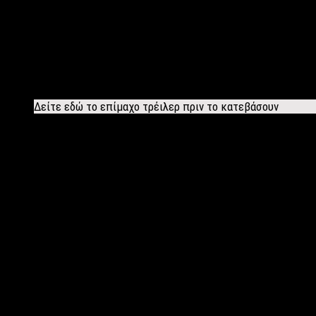
Σύμφωνα με τα πνευματικά δικαιώματα η εκπομπή «Αποκαλυπτικά»
δεν έγινε ποτέ!
Το Epsilon μπαίνει σε νέους μπελάδες
καθώς θα πρέπει είτε ν
εκπομπής και του σταθμού.
Σε παρόμοιες υποθέσεις που έχουν επιδικαστεί κατά το παρελθ
Δείτε εδώ το επίμαχο τρέιλερ πριν το κατεβάσουν