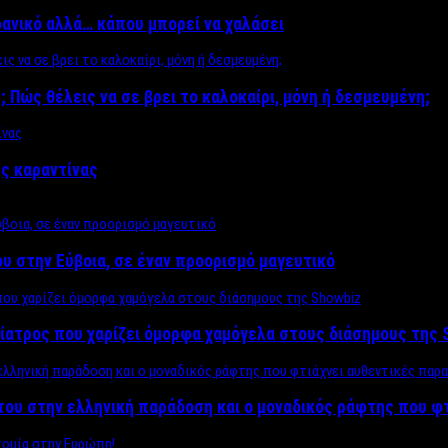
δανικό αλλά… κάπου μπορεί να χαλάσει
; Πώς θέλεις να σε βρει το καλοκαίρι, μόνη ή δεσμευμένη;
ης καραντίνας
υ στην Εύβοια, σε έναν προορισμό μαγευτικό
ίατρος που χαρίζει όμορφα χαμόγελα στους διάσημους της 
του στην ελληνική παράδοση και ο μοναδικός ράφτης που φ