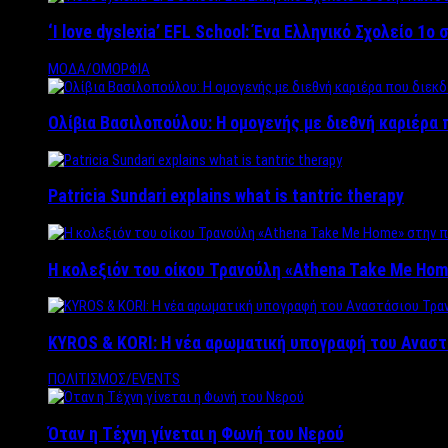
‘Ι love dyslexia’ EFL School: Ένα Ελληνικό Σχολείo 1
ΜΟΔΑ/ΟΜΟΡΦΙΑ
Ολίβια Βασιλοπούλου: Η ομογενής με διεθνή καριέρα 
Patricia Sundari explains what is tantric therapy
Η κολεξιόν του οίκου Τρανούλη «Athena Take Me Hom
KYROS & KORI: Η νέα αρωματική υπογραφή του Αναστ
ΠΟΛΙΤΙΣΜΟΣ/EVENTS
Όταν η Τέχνη γίνεται η Φωνή του Νερού