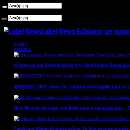
Σάββατο , 08/08/2026
Label News Ειδήσεις με προ
ΑΡΧΙΚΗ
ΚΟΙΝΩΝΙΑ
Η έμπειρη και διακεκριμένη στο Πανελλήνιο δικηγόρ
ΑΠΟΚΛΕΙΣΤΙΚΟ: Γνωστός τράπερ συνελήφθη από το τ
Πώς θα γιορτάσουμε την Ανάσταση στην χώρα μας – Π
Σοφία και Μαίρη Κιοσκέρογλου: Οι δύο εντυπωσιακέ