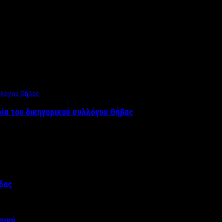
ρία του δικηγορικού συλλόγου Θήβας
άδας
σική