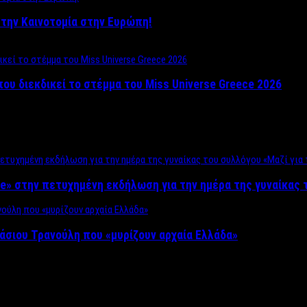
ο στην Καινοτομία στην Ευρώπη!
που διεκδικεί το στέμμα του Miss Universe Greece 2026
e» στην πετυχημένη εκδήλωση για την ημέρα της γυναίκας τ
άσιου Τρανούλη που «μυρίζουν αρχαία Ελλάδα»