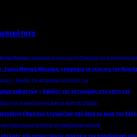
σωπικότητα
ος, Σωσώ Μαναρά Μαυράκη, υποψήφια εκ νέου για την Προεδ
μήμα εκβιαστών – Έφοδος της αστυνομίας στο σπίτι του
ασχαλινά έθιμα που ξεχωρίζουν από άκρη σε άκρη της Ελλ
ς αδελφές που υπηρετούν με συνέπεια την παραδοσιακή μου