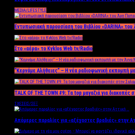
MEDIA/LIFESTYLE
Εντυπωσιακή παρουσίαση του Βιβλίου «DARINA» του 
Στο «αέρα» το Kyklos Web tv/Radio
“Kερνάμε Αλήθειες” – Η νέα ραδιοφωνική εκπομπή με
TALK OF THE TOWN #9: Τα top μαγαζιά για διακοπές σ
ΣΧΕΣΕΙΣ/ΣΕΞ
Απόμερες παραλίες για «αξέχαστες βραδιές» στην Α