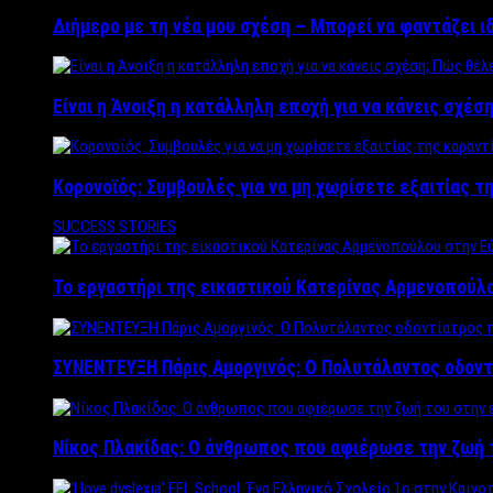
Διήμερο με τη νέα μου σχέση – Μπορεί να φαντάζει ι
Είναι η Άνοιξη η κατάλληλη εποχή για να κάνεις σχέση
Κορονοϊός: Συμβουλές για να μη χωρίσετε εξαιτίας τ
SUCCESS STORIES
Το εργαστήρι της εικαστικού Κατερίνας Αρμενοπούλο
ΣΥΝΕΝΤΕΥΞΗ Πάρις Αμοργινός: O Πολυτάλαντος οδοντ
Νίκος Πλακίδας: O άνθρωπος που αφιέρωσε την ζωή 