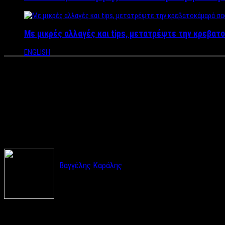
Με μικρές αλλαγές και tips, μετατρέψτε την κρεβατο
ENGLISH
ΑΠΟΚΛΕΙΣΤΙΚΟ ΘΕΜΑ “ΒΟΜΒΑ” 
κατεβάσει το τρέιλερ της εκπ
Κώνστα & Χρυσούλα Διαβάτη κ
Βαγγέλης Καράλης
Ρεπορτάζ
: Βαγγέλης Καράλης
Οργισμένες οι καταξιωμένες ηθοποιοί
Ντίνα Κώνστα και Χρυσο