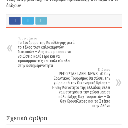
δείξουν…
Προηγούμενο
Το Σύνδρομο της Κατάθλιψης μετά
το τέλος των καλοκαιρινών
διακοπών – Δες πώς μπορείς να
νοιώσεις καλύτερα και να
προσαρμοστείς και πάλι εύκολα
στην καθημερινότητα
Επόμενο
ΡΕΠΟΡΤΑΖ LABEL NEWS: «Ο Gay
Eρωτικός Τουρισμός θα σώσει την
χώρα από την Οικονομική Κρίση» –
Η Gay Κοινότητα της Ελλάδας θέλει
να μετατρέψει την χώρα μας σε
πόλο έλξης Gay Τουριστών – Οι
Gay Κρουαζιέρες και τα Στέκια
στην Αθήνα
Σχετικά άρθρα