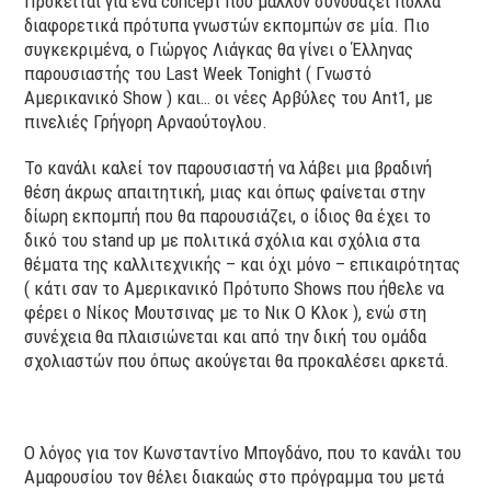
Πρόκειται για ένα concept που μάλλον συνδυάζει πολλά
διαφορετικά πρότυπα γνωστών εκπομπών σε μία. Πιο
συγκεκριμένα, ο Γιώργος Λιάγκας θα γίνει ο Έλληνας
παρουσιαστής του Last Week Tonight ( Γνωστό
Αμερικανικό Show ) και… οι νέες Αρβύλες του Αnt1, με
πινελιές Γρήγορη Αρναούτογλου.
Το κανάλι καλεί τον παρουσιαστή να λάβει μια βραδινή
θέση άκρως απαιτητική, μιας και όπως φαίνεται στην
δίωρη εκπομπή που θα παρουσιάζει, ο ίδιος θα έχει το
δικό του stand up με πολιτικά σχόλια και σχόλια στα
θέματα της καλλιτεχνικής – και όχι μόνο – επικαιρότητας
( κάτι σαν το Αμερικανικό Πρότυπο Shows που ήθελε να
φέρει ο Νίκος Μουτσινας με το Νικ Ο Κλοκ ), ενώ στη
συνέχεια θα πλαισιώνεται και από την δική του ομάδα
σχολιαστών που όπως ακούγεται θα προκαλέσει αρκετά.
Ο λόγος για τον Κωνσταντίνο Μπογδάνο, που το κανάλι του
Αμαρουσίου τον θέλει διακαώς στο πρόγραμμα του μετά