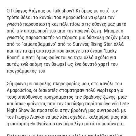
O Γιώργος Λιάγκας σε talk show? Κι όμως με αυτό τον
τρόπο θέλει το κανάλι του Αμαρουσίου να φέρει τον
γνωστό παρουσιαστή και πάλι πίσω στις οθόνες μας μετά
από την αποχώρησή του από την πρωινή ζώνη. Μπορεί ο
γνωστός παρουσιαστής να πέρασε μια δύσκολη σεζόν μέσα
από το “αιματοβαμμένο” από το Survivor, Rising Star, αλλά
και την πικρή αποτυχία που άκουγε στο όνομα “Lucky
Room”, ο Ant1 όμως φαίνεται να έχει αλλά σχέδια για
αυτόν, ενώ ακόμη τον θεωρεί ως ένα δυνατό χαρτί του
προγράμματός του.
Σύμφωνα με ασφαλής πληροφορίες μου, στο κανάλι του
Αμαρουσίου, οι διακοπές σταμάτησαν πολύ νωρίτερα για
τους υπεύθυνους προγράμματος της βραδινής ζώνης, μιας
και όπως φαίνεται, από τον Οκτώβρη περίπου ένα νέο Late
Night Show θα προστεθεί στην βραδινή μας συντροφιά, με
τον Γιώργο Λιάγκα να μας λέει σχεδόν… καλημέρα, μιας και
η εκπομπή θα βγαίνει στον αέρα λίγο μετά τα μεσάνυχτα.