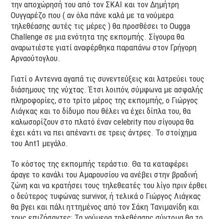
την αποχώρησή του από τον ΣΚΑΙ και τον Δημήτρη
Ουγγαρέζο που ( αν όλα πάνε καλά με τα νούμερα
τηλεθέασης αυτές τις μέρες ) θα προσθέσει το Ougga
Challenge σε μια ενότητα της εκπομπής. Σίγουρα θα
αναρωτιέστε γιατί αναφέρθηκα παραπάνω στον Γρήγορη
Αρναούτογλου.
Γιατί ο Αντεννα αγαπά τις συνεντεύξεις και λατρεύει τους
διάσημους της νύχτας. Έτσι λοιπόν, σύμφωνα με ασφαλής
πληροφορίες, στο τρίτο μέρος της εκπομπής, ο Γιώργος
Λιάγκας και το δίδυμο που θέλει να έχει δίπλα του, θα
καλωσορίζουν στο πλατό έναν celebrity που σίγουρα θα
έχει κάτι να πει απέναντι σε τρεις άντρες. Το στοίχημα
του Ant1 μεγάλο.
Το κόστος της εκπομπής τεράστιο. Θα τα καταφέρει
άραγε το κανάλι του Αμαρουσίου να ανέβει στην βραδινή
ζώνη και να κρατήσει τους τηλεθεατές του λίγο πριν έρθει
ο δεύτερος τυφώνας survivor, ή τελικά ο Γιώργος Λιάγκας
θα βγει και πάλι ηττημένος από τον Σάκη Τανιμανίδη και
τους επιζήσαντες; Τα νούμερα τηλεθέασης σύντομα θα το