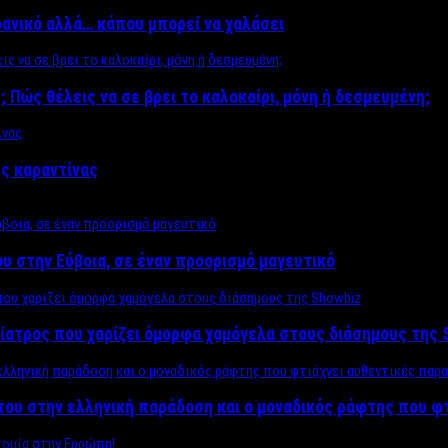
δανικό αλλά… κάπου μπορεί να χαλάσει
; Πώς θέλεις να σε βρει το καλοκαίρι, μόνη ή δεσμευμένη;
ης καραντίνας
υ στην Εύβοια, σε έναν προορισμό μαγευτικό
ίατρος που χαρίζει όμορφα χαμόγελα στους διάσημους της 
του στην ελληνική παράδοση και ο μοναδικός ράφτης που φ