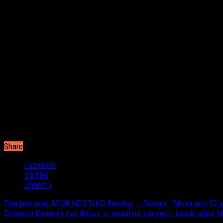
Share
Facebook
Twitter
LinkedIn
Προηγούμενο
ΑΠΟΚΛΕΙΣΤΙΚΟ Βασίλης – Γιάννης: “Μετά από 12 χρ
Επόμενο
Κυριακή των Βαΐων, τι σημαίνει και γιατί τρώμε ψάρι; Ή