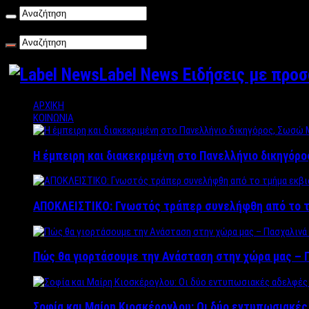
Παρασκευή , 07/08/2026
Label News Ειδήσεις με προ
ΑΡΧΙΚΗ
ΚΟΙΝΩΝΙΑ
Η έμπειρη και διακεκριμένη στο Πανελλήνιο δικηγόρ
ΑΠΟΚΛΕΙΣΤΙΚΟ: Γνωστός τράπερ συνελήφθη από το τ
Πώς θα γιορτάσουμε την Ανάσταση στην χώρα μας – Π
Σοφία και Μαίρη Κιοσκέρογλου: Οι δύο εντυπωσιακέ