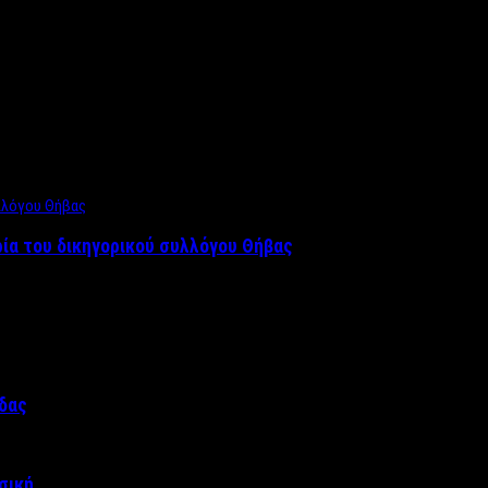
ρία του δικηγορικού συλλόγου Θήβας
άδας
σική