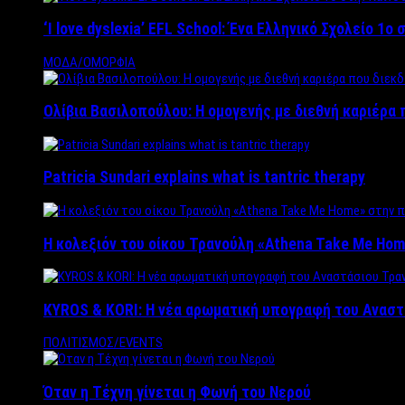
‘Ι love dyslexia’ EFL School: Ένα Ελληνικό Σχολείo 1
ΜΟΔΑ/ΟΜΟΡΦΙΑ
Ολίβια Βασιλοπούλου: Η ομογενής με διεθνή καριέρα 
Patricia Sundari explains what is tantric therapy
Η κολεξιόν του οίκου Τρανούλη «Athena Take Me Hom
KYROS & KORI: Η νέα αρωματική υπογραφή του Αναστ
ΠΟΛΙΤΙΣΜΟΣ/EVENTS
Όταν η Τέχνη γίνεται η Φωνή του Νερού