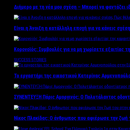
Διήμερο με τη νέα μου σχέση – Μπορεί να φαντάζει ι
Είναι η Άνοιξη η κατάλληλη εποχή για να κάνεις σχέση
Κορονοϊός: Συμβουλές για να μη χωρίσετε εξαιτίας τ
SUCCESS STORIES
Το εργαστήρι της εικαστικού Κατερίνας Αρμενοπούλο
ΣΥΝΕΝΤΕΥΞΗ Πάρις Αμοργινός: O Πολυτάλαντος οδοντ
Νίκος Πλακίδας: O άνθρωπος που αφιέρωσε την ζωή 