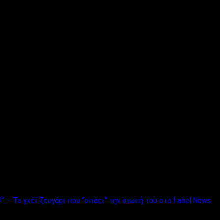
 – Το γκέϊ ζευγάρι που “σπάει” την σιωπή του στο Label News