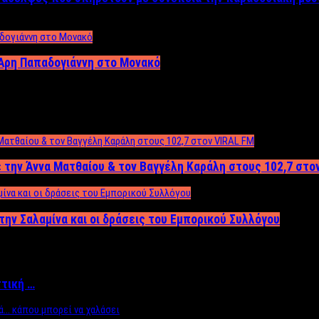
Άρη Παπαδογιάννη στο Μονακό
 την Άννα Ματθαίου & τον Βαγγέλη Καράλη στους 102,7 στο
την Σαλαμίνα και οι δράσεις του Εμπορικού Συλλόγου
ττική …