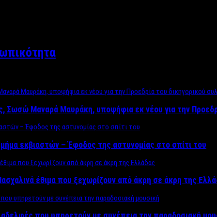
σωπικότητα
ος, Σωσώ Μαναρά Μαυράκη, υποψήφια εκ νέου για την Προεδ
μήμα εκβιαστών – Έφοδος της αστυνομίας στο σπίτι του
ασχαλινά έθιμα που ξεχωρίζουν από άκρη σε άκρη της Ελλ
ς αδελφές που υπηρετούν με συνέπεια την παραδοσιακή μου