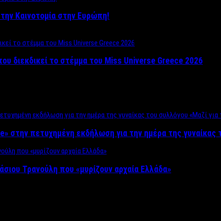
ο στην Καινοτομία στην Ευρώπη!
που διεκδικεί το στέμμα του Miss Universe Greece 2026
e» στην πετυχημένη εκδήλωση για την ημέρα της γυναίκας τ
άσιου Τρανούλη που «μυρίζουν αρχαία Ελλάδα»