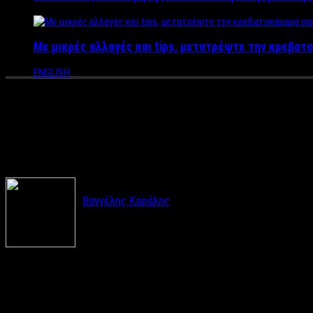
Με μικρές αλλαγές και tips, μετατρέψτε την κρεβατο
ENGLISH
ΑΠΟΚΛΕΙΣΤΙΚΟ: Marathon Warri
τον Ηλία Ψινάκη στο Epsilon (
Βαγγέλης Καράλης
Ο Ηλίας Ψινάκης σε ρόλο παρουσιαστή στο νέ
Όπως αποκάλυψε η εκπομπή
«Στην Φόρα»
στην τηλεόραση το
αναμένεται να ξεκινήσει με τίτλο
«
Marathon
Warriors»
με παρο