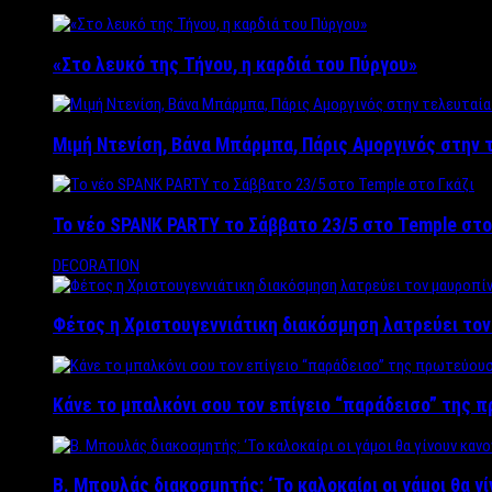
«Στο λευκό της Τήνου, η καρδιά του Πύργου»
Μιμή Ντενίση, Βάνα Μπάρμπα, Πάρις Αμοργινός στην
Το νέο SPANK PARTY το Σάββατο 23/5 στο Temple στο
DECORATION
Φέτος η Χριστουγεννιάτικη διακόσμηση λατρεύει το
Κάνε το μπαλκόνι σου τον επίγειο “παράδεισο” της 
Β. Μπουλάς διακοσμητής: ‘Το καλοκαίρι οι γάμοι θα γ