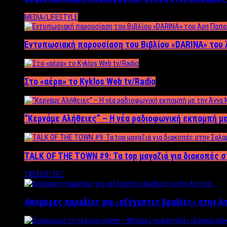
MEDIA/LIFESTYLE
Εντυπωσιακή παρουσίαση του Βιβλίου «DARINA» του 
Στο «αέρα» το Kyklos Web tv/Radio
“Kερνάμε Αλήθειες” – Η νέα ραδιοφωνική εκπομπή με
TALK OF THE TOWN #9: Τα top μαγαζιά για διακοπές σ
ΣΧΕΣΕΙΣ/ΣΕΞ
Απόμερες παραλίες για «αξέχαστες βραδιές» στην Α