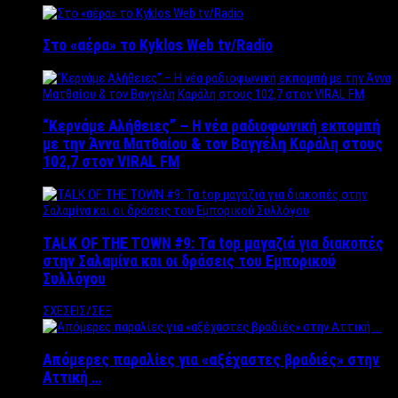
Στο «αέρα» το Kyklos Web tv/Radio
“Kερνάμε Αλήθειες” – Η νέα ραδιοφωνική εκπομπή
με την Άννα Ματθαίου & τον Βαγγέλη Καράλη στους
102,7 στον VIRAL FM
TALK OF THE TOWN #9: Τα top μαγαζιά για διακοπές
στην Σαλαμίνα και οι δράσεις του Εμπορικού
Συλλόγου
ΣΧΕΣΕΙΣ/ΣΕΞ
Απόμερες παραλίες για «αξέχαστες βραδιές» στην
Αττική …