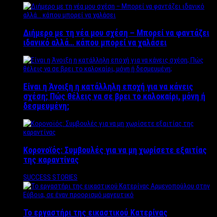
Διήμερο με τη νέα μου σχέση – Μπορεί να φαντάζει
ιδανικό αλλά… κάπου μπορεί να χαλάσει
Είναι η Άνοιξη η κατάλληλη εποχή για να κάνεις
σχέση; Πώς θέλεις να σε βρει το καλοκαίρι, μόνη ή
δεσμευμένη;
Κορονοϊός: Συμβουλές για να μη χωρίσετε εξαιτίας
της καραντίνας
SUCCESS STORIES
Το εργαστήρι της εικαστικού Κατερίνας