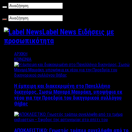
Σάββατο , 08/08/2026
Label News Ειδήσεις με
προσωπικότητα
ΑΡΧΙΚΗ
ΚΟΙΝΩΝΙΑ
Η έμπειρη και διακεκριμένη στο Πανελλήνιο
δικηγόρος, Σωσώ Μαναρά Μαυράκη, υποψήφια εκ
νέου για την Προεδρία του δικηγορικού συλλόγου
Θήβας
ΑΠΟΚΛΕΙΣΤΙΚΟ: Γνωστός τράπερ συνελήφθη από το