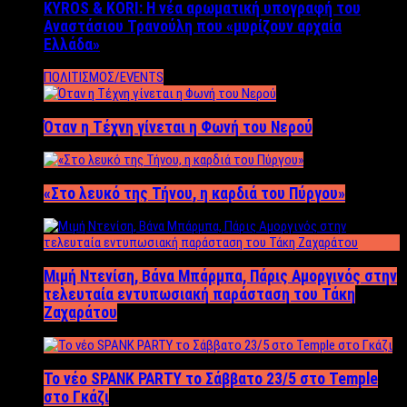
KYROS & KORI: Η νέα αρωματική υπογραφή του
Αναστάσιου Τρανούλη που «μυρίζουν αρχαία
Ελλάδα»
ΠΟΛΙΤΙΣΜΟΣ/EVENTS
Όταν η Τέχνη γίνεται η Φωνή του Νερού
«Στο λευκό της Τήνου, η καρδιά του Πύργου»
Μιμή Ντενίση, Βάνα Μπάρμπα, Πάρις Αμοργινός στην
τελευταία εντυπωσιακή παράσταση του Τάκη
Ζαχαράτου
Το νέο SPANK PARTY το Σάββατο 23/5 στο Temple
στο Γκάζι