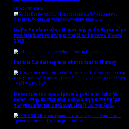
ΜΟΔΑ/ΟΜΟΡΦΙΑ
Ολίβια Βασιλοπούλου: Η ομογενής με διεθνή καριέρα
που διεκδικεί το στέμμα του Miss Universe Greece
2026
Patricia Sundari explains what is tantric therapy
Η κολεξιόν του οίκου Τρανούλη «Athena Take Me
Home» στην πετυχημένη εκδήλωση για την ημέρα
της γυναίκας του συλλόγου «Μαζί για την ζωή»