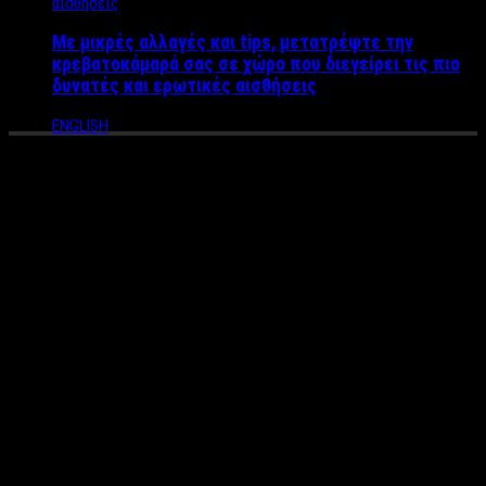
Με μικρές αλλαγές και tips, μετατρέψτε την
κρεβατοκάμαρά σας σε χώρο που διεγείρει τις πιο
δυνατές και ερωτικές αισθήσεις
ENGLISH
Ασταμάτητος ο Μιχάλης
Νεοφύτου – Μετά την μεγάλη
του επιτυχία “Δεν Υποχωρώ”
μπαίνει στο στούντιο για το
νέο του κομμάτι
Στην ποιο δημιουργική φάση της ζωής του βρίσκεται ο
ανερχόμενος τραγουδιστής Μιχάλης Νεοφύτου. Το τραγούδι
του “Δεν υποχωρώ” έχει αγαπηθεί και φυσικά είναι ένα από τα
summer Hit του καλοκαιριού.