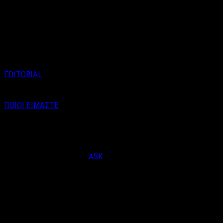
Ο Γιώργος Πάγκαλος
εμφανίζεται στη σκηνή του
Caja de Música την Πέμπτη 29
Ιανουαρίου, σε …
EDITORIAL
ΠΟΙΟΙ ΕΙΜΑΣΤΕ
Email : info@labelnews.gr
Τηλέφωνο : 6998712903
(Βαγγέλης Καράλης - Αρχισυντάκτης)
Designed & Developed by
ASK
© Copyright 2026, LabelNews - All Rights Reserved