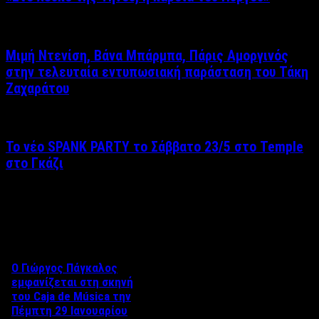
Μιμή Ντενίση, Βάνα Μπάρμπα, Πάρις Αμοργινός
στην τελευταία εντυπωσιακή παράσταση του Τάκη
Ζαχαράτου
Το νέο SPANK PARTY το Σάββατο 23/5 στο Temple
στο Γκάζι
Δείτε επίσης
Ο Γιώργος Πάγκαλος
εμφανίζεται στη σκηνή
του Caja de Música την
Πέμπτη 29 Ιανουαρίου