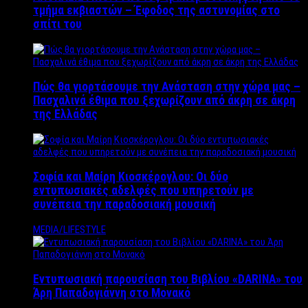
τμήμα εκβιαστών – Έφοδος της αστυνομίας στο
σπίτι του
Πώς θα γιορτάσουμε την Ανάσταση στην χώρα μας –
Πασχαλινά έθιμα που ξεχωρίζουν από άκρη σε άκρη
της Ελλάδας
Σοφία και Μαίρη Κιοσκέρογλου: Οι δύο
εντυπωσιακές αδελφές που υπηρετούν με
συνέπεια την παραδοσιακή μουσική
MEDIA/LIFESTYLE
Εντυπωσιακή παρουσίαση του Βιβλίου «DARINA» του
Άρη Παπαδογιάννη στο Μονακό