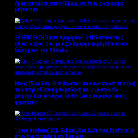
Αρμενοπούλου στην Εύβοια, σε έναν προορισμό
μαγευτικό
ΣΥΝΕΝΤΕΥΞΗ Πάρις Αμοργινός: O Πολυτάλαντος
οδοντίατρος που χαρίζει όμορφα χαμόγελα στους
διάσημους της Showbiz
Νίκος Πλακίδας: O άνθρωπος που αφιέρωσε την ζωή
του στην ελληνική παράδοση και ο μοναδικός
ράφτης που φτιάχνει αυθεντικές παραδοσιακές
φορεσιές
‘Ι love dyslexia’ EFL School: Ένα Ελληνικό Σχολείo 1ο
στην Καινοτομία στην Ευρώπη!