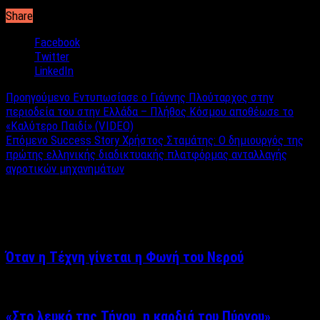
Share
Facebook
Twitter
LinkedIn
Προηγούμενο
Εντυπωσίασε ο Γιάννης Πλούταρχος στην
περιοδεία του στην Ελλάδα – Πλήθος Κόσμου αποθέωσε το
«Καλύτερο Παιδί» (VIDEO)
Επόμενο
Success Story Χρήστος Σταμάτης: Ο δημιουργός της
πρώτης ελληνικής διαδικτυακής πλατφόρμας ανταλλαγής
αγροτικών μηχανημάτων
Σχετικά άρθρα
Όταν η Τέχνη γίνεται η Φωνή του Νερού
«Στο λευκό της Τήνου, η καρδιά του Πύργου»