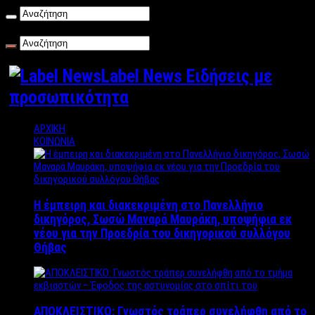
Σάββατο , 08/08/2026
Label News Ειδήσεις με
προσωπικότητα
ΑΡΧΙΚΗ
ΚΟΙΝΩΝΙΑ
Η έμπειρη και διακεκριμένη στο Πανελλήνιο
δικηγόρος, Σωσώ Μαναρά Μαυράκη, υποψήφια εκ
νέου για την Προεδρία του δικηγορικού συλλόγου
Θήβας
ΑΠΟΚΛΕΙΣΤΙΚΟ: Γνωστός τράπερ συνελήφθη από το