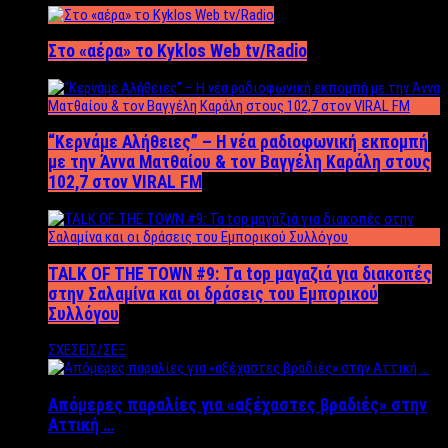
Στο «αέρα» το Kyklos Web tv/Radio
“Kερνάμε Αλήθειες” – Η νέα ραδιοφωνική εκπομπή
με την Άννα Ματθαίου & τον Βαγγέλη Καράλη στους
102,7 στον VIRAL FM
TALK OF THE TOWN #9: Τα top μαγαζιά για διακοπές
στην Σαλαμίνα και οι δράσεις του Εμπορικού
Συλλόγου
ΣΧΕΣΕΙΣ/ΣΕΞ
Απόμερες παραλίες για «αξέχαστες βραδιές» στην
Αττική …