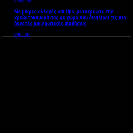
Με μικρές αλλαγές και tips, μετατρέψτε την
κρεβατοκάμαρά σας σε χώρο που διεγείρει τις πιο
δυνατές και ερωτικές αισθήσεις
ENGLISH
Αστρολογική ανάλυση
γενέθλιου και ηλιακού τόξου
για τον Σβάρτσενεγκερ – Η
αμφιλεγόμενη
προσωπικότητα του Star που
πέτυχε ως αθλητής,
ηθοποιός, επιχειρηματίας και