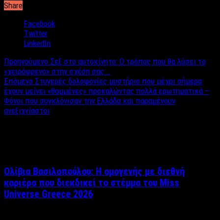
Share
Facebook
Twitter
LinkedIn
Προηγούμενο
Σεξ στο αυτοκίνητο: Ο τρόπος που θα λύσει το
«χειρόφρενο» στην σχέση σας …
Επόμενο
Στυγερές δολοφονίες μυστήριο που μέχρι σήμερα
έχουν μείνει «θαμμένες» προκαλώντας πολλά ερωτηματικά –
Φόνοι που συγκλόνισαν την Ελλάδα και παραμένουν
ανεξιχνίαστοι
Σχετικά άρθρα
Ολίβια Βασιλοπούλου: Η ομογενής με διεθνή
καριέρα που διεκδικεί το στέμμα του Miss
Universe Greece 2026