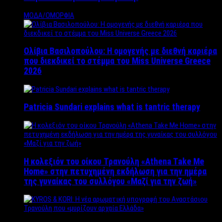
ΜΟΔΑ/ΟΜΟΡΦΙΑ
Ολίβια Βασιλοπούλου: Η ομογενής με διεθνή καριέρα
που διεκδικεί το στέμμα του Miss Universe Greece
2026
Patricia Sundari explains what is tantric therapy
Η κολεξιόν του οίκου Τρανούλη «Athena Take Me
Home» στην πετυχημένη εκδήλωση για την ημέρα
της γυναίκας του συλλόγου «Μαζί για την ζωή»