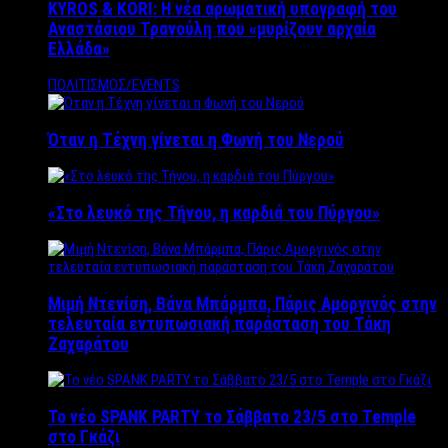
KYROS & KORI: Η νέα αρωματική υπογραφή του
Αναστάσιου Τρανούλη που «μυρίζουν αρχαία
Ελλάδα»
ΠΟΛΙΤΙΣΜΟΣ/EVENTS
Όταν η Τέχνη γίνεται η Φωνή του Νερού
«Στο λευκό της Τήνου, η καρδιά του Πύργου»
Μιμή Ντενίση, Βάνα Μπάρμπα, Πάρις Αμοργινός στην
τελευταία εντυπωσιακή παράσταση του Τάκη
Ζαχαράτου
Το νέο SPANK PARTY το Σάββατο 23/5 στο Temple
στο Γκάζι