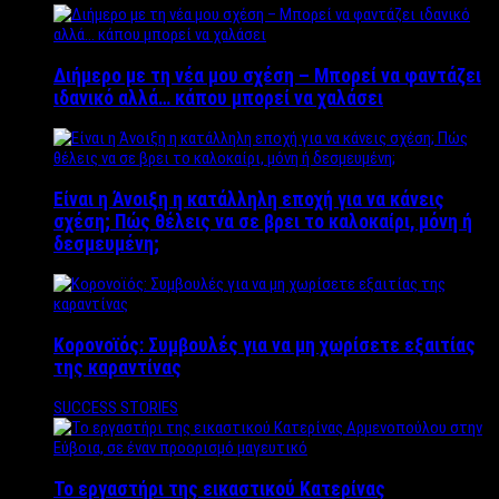
Διήμερο με τη νέα μου σχέση – Μπορεί να φαντάζει
ιδανικό αλλά… κάπου μπορεί να χαλάσει
Είναι η Άνοιξη η κατάλληλη εποχή για να κάνεις
σχέση; Πώς θέλεις να σε βρει το καλοκαίρι, μόνη ή
δεσμευμένη;
Κορονοϊός: Συμβουλές για να μη χωρίσετε εξαιτίας
της καραντίνας
SUCCESS STORIES
Το εργαστήρι της εικαστικού Κατερίνας