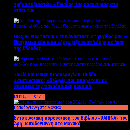
τμήμα εκβιαστών – Έφοδος της αστυνομίας στο
σπίτι του
Πώς θα γιορτάσουμε την Ανάσταση στην χώρα μας –
Πασχαλινά έθιμα που ξεχωρίζουν από άκρη σε άκρη
της Ελλάδας
Σοφία και Μαίρη Κιοσκέρογλου: Οι δύο
εντυπωσιακές αδελφές που υπηρετούν με
συνέπεια την παραδοσιακή μουσική
MEDIA/LIFESTYLE
Εντυπωσιακή παρουσίαση του Βιβλίου «DARINA» του
Άρη Παπαδογιάννη στο Μονακό