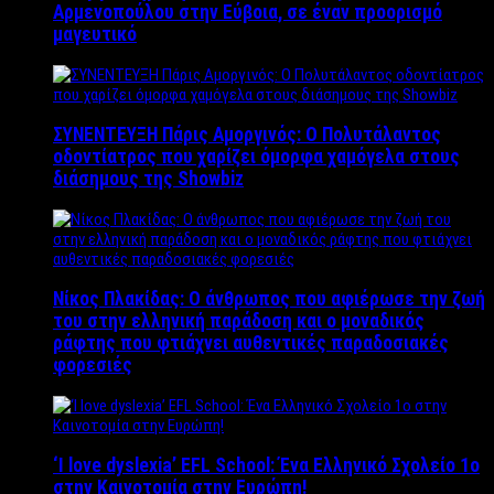
Αρμενοπούλου στην Εύβοια, σε έναν προορισμό
μαγευτικό
ΣΥΝΕΝΤΕΥΞΗ Πάρις Αμοργινός: O Πολυτάλαντος
οδοντίατρος που χαρίζει όμορφα χαμόγελα στους
διάσημους της Showbiz
Νίκος Πλακίδας: O άνθρωπος που αφιέρωσε την ζωή
του στην ελληνική παράδοση και ο μοναδικός
ράφτης που φτιάχνει αυθεντικές παραδοσιακές
φορεσιές
‘Ι love dyslexia’ EFL School: Ένα Ελληνικό Σχολείo 1ο
στην Καινοτομία στην Ευρώπη!