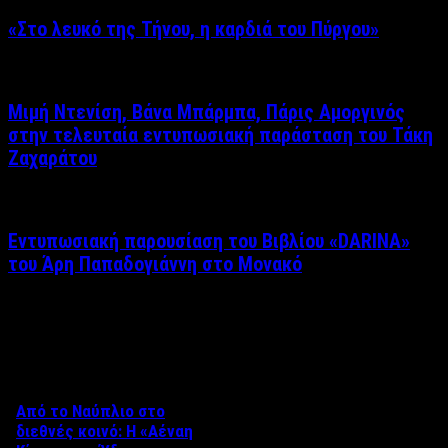
«Στο λευκό της Τήνου, η καρδιά του Πύργου»
Μιμή Ντενίση, Βάνα Μπάρμπα, Πάρις Αμοργινός
στην τελευταία εντυπωσιακή παράσταση του Τάκη
Ζαχαράτου
Εντυπωσιακή παρουσίαση του Βιβλίου «DARINA»
του Άρη Παπαδογιάννη στο Μονακό
Δείτε επίσης
Από το Ναύπλιο στο
διεθνές κοινό: Η «Αέναη