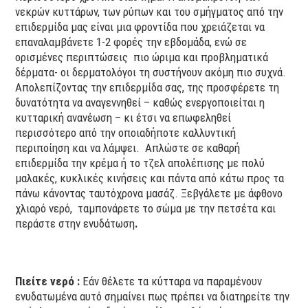
νεκρών κυττάρων, των ρύπων και του σμήγματος από την
επιδερμίδα μας είναι μια φροντίδα που χρειάζεται να
επαναλαμβάνετε 1-2 φορές την εβδομάδα, ενώ σε
ορισμένες περιπτώσεις πιο ώριμα και προβληματικά
δέρματα- οι δερματολόγοι τη συστήνουν ακόμη πιο συχνά.
Απολεπίζοντας την επιδερμίδα σας, της προσφέρετε τη
δυνατότητα να αναγεννηθεί – καθώς ενεργοποιείται η
κυτταρική ανανέωση – κι έτσι να επωφεληθεί
περισσότερο από την οποιαδήποτε καλλυντική
περιποίηση και να λάμψει. Απλώστε σε καθαρή
επιδερμίδα την κρέμα ή το τζελ απολέπισης με πολύ
μαλακές, κυκλικές κινήσεις και πάντα από κάτω προς τα
πάνω κάνοντας ταυτόχρονα μασάζ. Ξεβγάλετε με άφθονο
χλιαρό νερό, ταμπονάρετε το σώμα με την πετσέτα και
περάστε στην ενυδάτωση
.
Πιείτε νερό :
Εάν θέλετε τα κύτταρα να παραμένουν
ενυδατωμένα αυτό σημαίνει πως πρέπει να διατηρείτε την