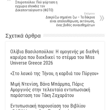
Σπυροπούλου: Πού γιόρτασε η
εγχώρια showbiz τον
Δεκαπενταύγουστο (ΦΩΤΟ)
Επόμενο
Δακρύζω σημαίνει ζω – Τα δάκρυα
είναι απελευθέρωση, εκτόνωση,
ένας βυθός συναισθημάτων
Σχετικά άρθρα
Ολίβια Βασιλοπούλου: Η ομογενής με διεθνή
καριέρα που διεκδικεί το στέμμα του Miss
Universe Greece 2026
«Στο λευκό της Τήνου, η καρδιά του Πύργου»
Μιμή Ντενίση, Βάνα Μπάρμπα, Πάρις
Αμοργινός στην τελευταία εντυπωσιακή
παράσταση του Τάκη Ζαχαράτου
Εντυπωσιακή παρουσίαση του Βιβλίου