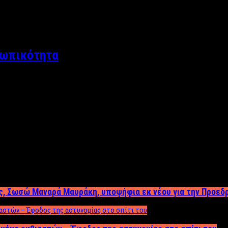
σωπικότητα
ος, Σωσώ Μαναρά Μαυράκη, υποψήφια εκ νέου για την Προεδ