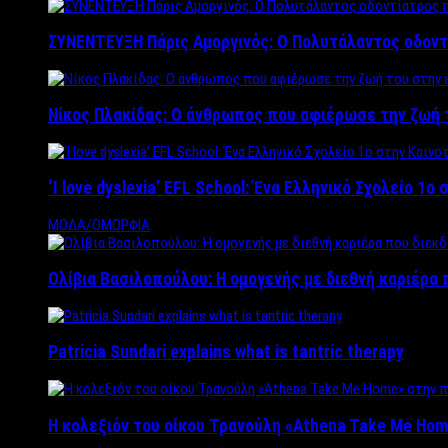
ΣΥΝΕΝΤΕΥΞΗ Πάρις Αμοργινός: O Πολυτάλαντος οδοντ
Νίκος Πλακίδας: O άνθρωπος που αφιέρωσε την ζωή 
‘Ι love dyslexia’ EFL School: Ένα Ελληνικό Σχολείo 1
ΜΟΔΑ/ΟΜΟΡΦΙΑ
Ολίβια Βασιλοπούλου: Η ομογενής με διεθνή καριέρα 
Patricia Sundari explains what is tantric therapy
Η κολεξιόν του οίκου Τρανούλη «Athena Take Me Hom