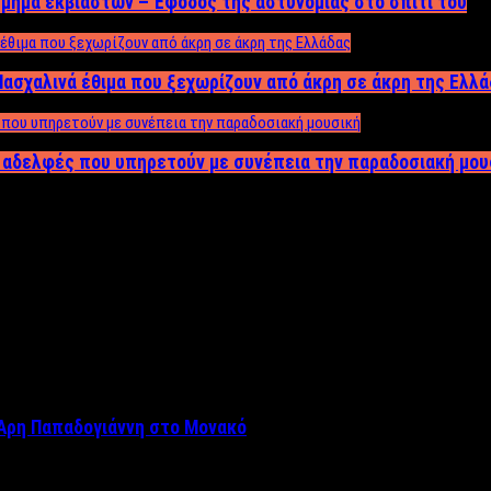
μήμα εκβιαστών – Έφοδος της αστυνομίας στο σπίτι του
ασχαλινά έθιμα που ξεχωρίζουν από άκρη σε άκρη της Ελλ
ς αδελφές που υπηρετούν με συνέπεια την παραδοσιακή μου
Άρη Παπαδογιάννη στο Μονακό