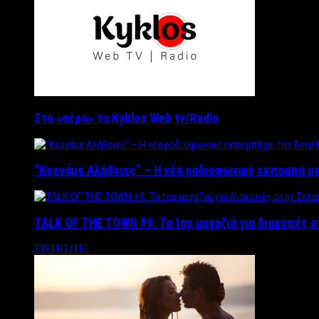
Στο «αέρα» το Kyklos Web tv/Radio
“Kερνάμε Αλήθειες” – Η νέα ραδιοφωνική εκπομπή με
TALK OF THE TOWN #9: Τα top μαγαζιά για διακοπές σ
ΣΧΕΣΕΙΣ/ΣΕΞ