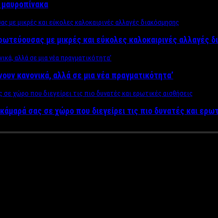
ν μαυροπίνακα
πρωτεύουσας με μικρές και εύκολες καλοκαιρινές αλλαγές 
ίνουν κανονικά, αλλά σε μια νέα πραγματικότητα’
κάμαρά σας σε χώρο που διεγείρει τις πιο δυνατές και ερω
ρμογές γνωριμιών στο Ίντερνετ
ξεκινά …