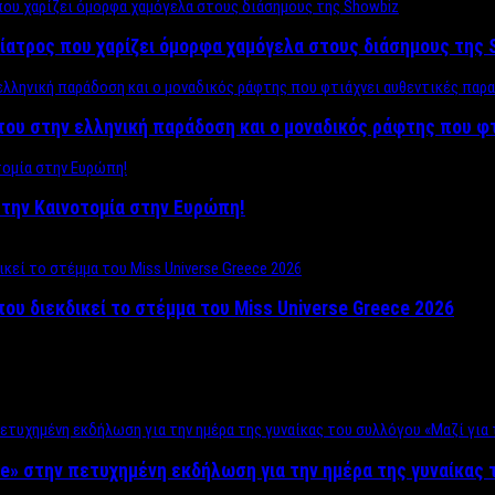
ίατρος που χαρίζει όμορφα χαμόγελα στους διάσημους της 
του στην ελληνική παράδοση και ο μοναδικός ράφτης που φ
ο στην Καινοτομία στην Ευρώπη!
που διεκδικεί το στέμμα του Miss Universe Greece 2026
e» στην πετυχημένη εκδήλωση για την ημέρα της γυναίκας τ