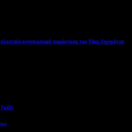
 τελευταία εντυπωσιακή παράσταση του Τάκη Ζαχαράτου
 Γκάζι