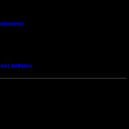
διακόσμησης
τικές αισθήσεις
. Τα πληκτρολόγια «παίρνουν