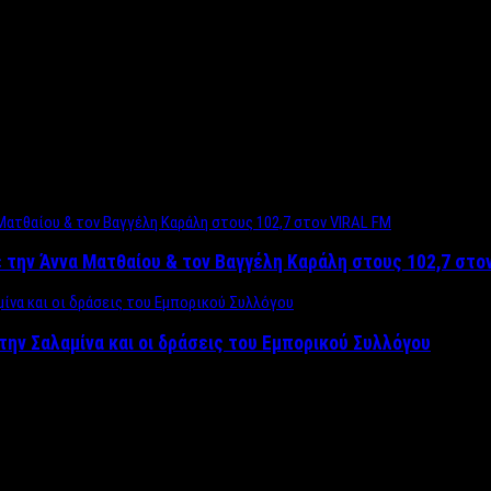
 την Άννα Ματθαίου & τον Βαγγέλη Καράλη στους 102,7 στο
την Σαλαμίνα και οι δράσεις του Εμπορικού Συλλόγου