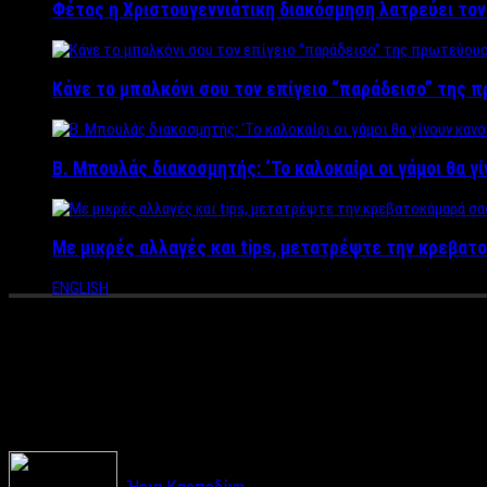
Φέτος η Χριστουγεννιάτικη διακόσμηση λατρεύει το
Κάνε το μπαλκόνι σου τον επίγειο “παράδεισο” της 
Β. Μπουλάς διακοσμητής: ‘Το καλοκαίρι οι γάμοι θα γ
Με μικρές αλλαγές και tips, μετατρέψτε την κρεβατο
ENGLISH
Αυτές είναι οι κορυφαίες εφα
φωτιά» και το τολμηρό φλερτ 