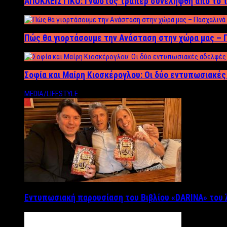
ΑΠΟΚΛΕΙΣΤΙΚΟ: Γνωστός τράπερ συνελήφθη από το τ
Πώς θα γιορτάσουμε την Ανάσταση στην χώρα μας – Π
Σοφία και Μαίρη Κιοσκέρογλου: Οι δύο εντυπωσιακέ
MEDIA/LIFESTYLE
Εντυπωσιακή παρουσίαση του Βιβλίου «DARINA» του 