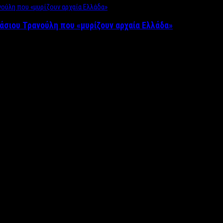
άσιου Τρανούλη που «μυρίζουν αρχαία Ελλάδα»