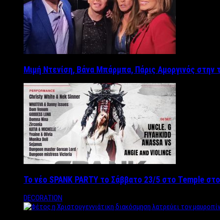
Μιμή Ντενίση, Βάνα Μπάρμπα, Πάρις Αμοργινός στην
Το νέο SPANK PARTY το Σάββατο 23/5 στο Temple στο
DECORATION