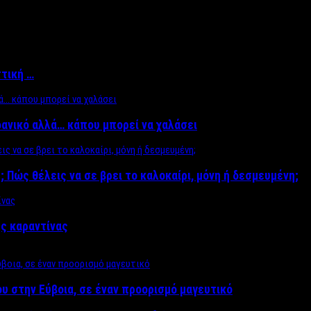
ττική …
δανικό αλλά… κάπου μπορεί να χαλάσει
; Πώς θέλεις να σε βρει το καλοκαίρι, μόνη ή δεσμευμένη;
ης καραντίνας
υ στην Εύβοια, σε έναν προορισμό μαγευτικό