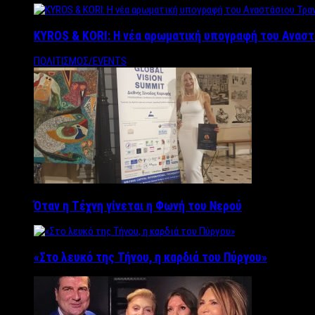
KYROS & KORI: Η νέα αρωματική υπογραφή του Αναστ
ΠΟΛΙΤΙΣΜΟΣ/EVENTS
Όταν η Τέχνη γίνεται η Φωνή του Νερού
«Στο λευκό της Τήνου, η καρδιά του Πύργου»