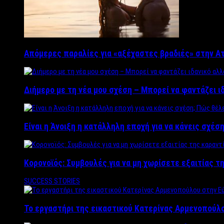
Απόμερες παραλίες για «αξέχαστες βραδιές» στην Α
Διήμερο με τη νέα μου σχέση – Μπορεί να φαντάζει ι
Είναι η Άνοιξη η κατάλληλη εποχή για να κάνεις σχέση
Κορονοϊός: Συμβουλές για να μη χωρίσετε εξαιτίας τ
SUCCESS STORIES
Το εργαστήρι της εικαστικού Κατερίνας Αρμενοπούλο