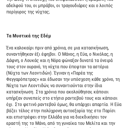
αδελφού του, οι μπράβοι, οι τραγουδιάρες και ο λοιπός
περίγυρος της νύχτας;
Τα Μυστικά της Εδέμ
Ένα καλοκαίρι πριν από χρόνια, σε μια κατασκήνωση,
συναντήθηκαν έξι έφηβοι. Ο Μάνος, η Εύα, ο Νικόλας, η
Δάφνη, ο Λουκάς και η Νόρα φώναξαν δυνατά τα όνειρά
τους στον ουρανό, τη νύχτα που έπεφταν τα αστέρια
(Νύχτα των Λεοντιδών). Έγιναν η «Παρέα της
Φεγγαρόπετρας» και έδωσαν την υπόσχεση κάθε χρόνο, τη
Νύχτα των Λεοντιδών, να συναντιούνται στην ίδια
κατασκήνωση. Στα χρόνια που ακολούθησαν, κάποιοι
υπήρξαν συνεπείς στο ετήσιο ραντεβού τους και κάποιοι
όχι. Στο φετινό ραντεβού όμως, θα υπάρχει απαρτία. Η Εύα
βάζει τέλος στην πολύχρονη αυτοεξορία της στο Παρίσι
και επιστρέφει στην Ελλάδα για να διεκδικήσει τον
εραστή της το Μάνο, από τη γυναίκα του Μελίτα και την