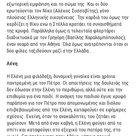
εξωτερική εμφάνιση και το σώμα της. Και οι δύο
ερωτεύονται τον Νίκο (Αλέκος Συσσοβίτης), γόνο
πλούσιας Ελληνικής οικογένειας. Την καρδιά του όμως την
κερδίζει η Βίκυ ενώ η Στέλλα κρατάει τα συναισθήματά
της κρυφά. Παράλληλα όμως η τελευταία φλερτάρει
διαδικτυακά με τον Γρηγόρη (Βασίλης Χαραλαμπόπουλος),
έναν νεαρό από την Αθήνα. Όλα όμως ανατρέπονται όταν οι
δύο φίλες ταξιδεύουν μαζί στην Ελλάδα…
Λένη
Η Ελένη μια φιλόδοξη, δυναμική γυναίκα είναι χρόνια
παντρεμένη με τον Πέτρο. Οι απαιτήσεις της δουλειάς της
δεν έδωσαν στην Ελένη το περιθώριο, αλλά ούτε και την
επιθυμία για ένα παιδί. Η ανάγκη του παιδιού έγινε κρυφό
παράπονο για τον Πέτρο που απομονωμένος και διόλου
επιβεβαιωμένος από την Ελένη, καταφεύγει σε εφήμερες
σχέσεις. Εκείνη, όταν το ανακαλύπτει, του ζητάει να
χωρίσουν. Μετά από έναν καβγά, η Ελένη φεύγει από το
σπίτι και καταφεύγει στο εξοχικό του πατέρα της, στο