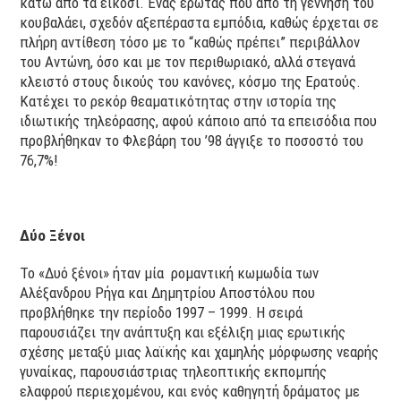
κάτω από τα είκοσι. Ένας έρωτας που από τη γέννησή του
κουβαλάει, σχεδόν αξεπέραστα εμπόδια, καθώς έρχεται σε
πλήρη αντίθεση τόσο με το “καθώς πρέπει” περιβάλλον
του Αντώνη, όσο και με τον περιθωριακό, αλλά στεγανά
κλειστό στους δικούς του κανόνες, κόσμο της Ερατoύς.
Κατέχει το ρεκόρ θεαματικότητας στην ιστορία της
ιδιωτικής τηλεόρασης, αφού κάποιο από τα επεισόδια που
προβλήθηκαν το Φλεβάρη του ’98 άγγιξε το ποσοστό του
76,7%!
Δύο Ξένοι
Το «Δυό ξένοι» ήταν μία ρομαντική κωμωδία των
Αλέξανδρου Ρήγα και Δημητρίου Αποστόλου που
προβλήθηκε την περίοδο 1997 – 1999. Η σειρά
παρουσιάζει την ανάπτυξη και εξέλιξη μιας ερωτικής
σχέσης μεταξύ μιας λαϊκής και χαμηλής μόρφωσης νεαρής
γυναίκας, παρουσιάστριας τηλεοπτικής εκπομπής
ελαφρού περιεχομένου, και ενός καθηγητή δράματος με