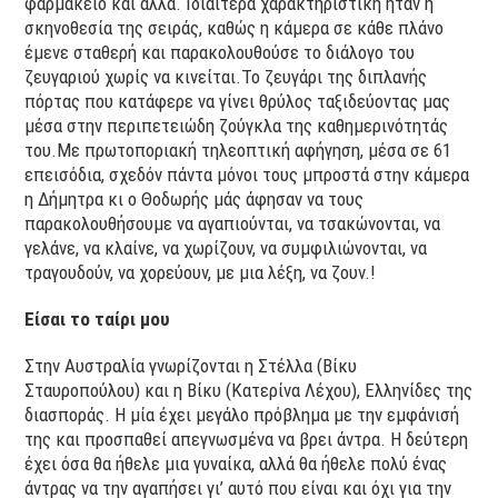
φαρμακείο και άλλα. Ιδιαίτερα χαρακτηριστική ήταν η
σκηνοθεσία της σειράς, καθώς η κάμερα σε κάθε πλάνο
έμενε σταθερή και παρακολουθούσε το διάλογο του
ζευγαριού χωρίς να κινείται.Το ζευγάρι της διπλανής
πόρτας που κατάφερε να γίνει θρύλος ταξιδεύοντας μας
μέσα στην περιπετειώδη ζούγκλα της καθημερινότητάς
του.Με πρωτοποριακή τηλεοπτική αφήγηση, μέσα σε 61
επεισόδια, σχεδόν πάντα μόνοι τους μπροστά στην κάμερα
η Δήμητρα κι ο Θοδωρής μάς άφησαν να τους
παρακολουθήσουμε να αγαπιούνται, να τσακώνονται, να
γελάνε, να κλαίνε, να χωρίζουν, να συμφιλιώνονται, να
τραγουδούν, να χορεύουν, με μια λέξη, να ζουν.!
Είσαι το ταίρι μου
Στην Αυστραλία γνωρίζονται η Στέλλα (Βίκυ
Σταυροπούλου) και η Βίκυ (Κατερίνα Λέχου), Ελληνίδες της
διασποράς. Η μία έχει μεγάλο πρόβλημα με την εμφάνισή
της και προσπαθεί απεγνωσμένα να βρει άντρα. Η δεύτερη
έχει όσα θα ήθελε μια γυναίκα, αλλά θα ήθελε πολύ ένας
άντρας να την αγαπήσει γι’ αυτό που είναι και όχι για την