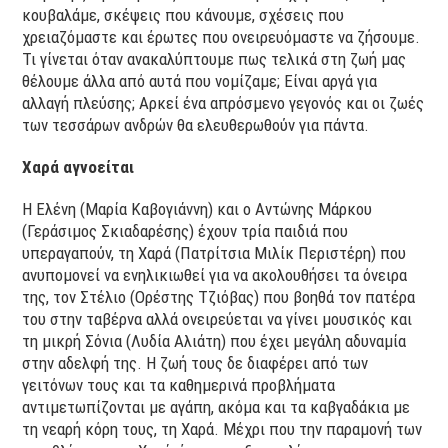
κουβαλάμε, σκέψεις που κάνουμε, σχέσεις που
χρειαζόμαστε και έρωτες που ονειρευόμαστε να ζήσουμε.
Τι γίνεται όταν ανακαλύπτουμε πως τελικά στη ζωή μας
θέλουμε άλλα από αυτά που νομίζαμε; Είναι αργά για
αλλαγή πλεύσης; Αρκεί ένα απρόσμενο γεγονός και οι ζωές
των τεσσάρων ανδρών θα ελευθερωθούν για πάντα.
Χαρά αγνοείται
Η Ελένη (Μαρία Καβογιάννη) και ο Αντώνης Μάρκου
(Γεράσιμος Σκιαδαρέσης) έχουν τρία παιδιά που
υπεραγαπούν, τη Χαρά (Πατρίτσια Μιλίκ Περιστέρη) που
ανυπομονεί να ενηλικιωθεί για να ακολουθήσει τα όνειρα
της, τον Στέλιο (Ορέστης Τζιόβας) που βοηθά τον πατέρα
του στην ταβέρνα αλλά ονειρεύεται να γίνει μουσικός και
τη μικρή Σόνια (Λυδία Αλιάτη) που έχει μεγάλη αδυναμία
στην αδελφή της. Η ζωή τους δε διαφέρει από των
γειτόνων τους και τα καθημερινά προβλήματα
αντιμετωπίζονται με αγάπη, ακόμα και τα καβγαδάκια με
τη νεαρή κόρη τους, τη Χαρά. Μέχρι που την παραμονή των