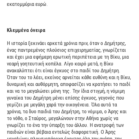
εκατομμύρια ευρώ.
Κλεμμένα όνειρα
Η ιστορία ξεκινάει αρκετά χρόνια πριν, όταν ο Δημήτρης,
ένας παντρεμένος πλούσιος επιχειρηματίας, γνωρίζεται
και έχει μια εφήμερη ερωτική περιπέτεια με τη Βίκυ, μια
νεαρή γοητευτική κοπέλα. Λίγο καιρό μετά, η Βίκυ
ανακαλύπτει ότι είναι έγκυος στο παιδί του Δημήτρη.
Όταν του το λέει, εκείνος αρνείται κάθε ευθύνη και η Βίκυ,
δυναμική και αυθόρμητη, αποφασίζει να κρατήσει το παιδί
και να το μεγαλώσει μόνη της. Την ίδια στιγμή, η νόμιμη
γυναίκα του Δημήτρη μένει επίσης έγκυος, γεγονός που
γεμίζει με μεγάλη χαρά την οικογένεια. Όλα αυτά τα
χρόνια, τα δυο παιδιά του Δημήτρη, το νόμιμο, ο Άρης και
το νόθο, ο Σταύρος, μεγαλώνουν στην Αθήνα χωρίς να
γνωρίζει το ένα την ύπαρξη του άλλου. Η ανατροφή των
παιδιών είναι βέβαια εντελώς διαφορετική. Ο Άρης
μεγαλώνει πλουσιοπάροχα έχοντας όλη την αγάπη, την