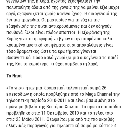
γενεθλίων της, η Χαρά, έχοντας εξασφαλίσει την
πολυπόθητη άδεια από της γονείς της να μείνει έξω μέχρι
αργά, εξαφανίζεται χωρίς κανένα ίχνος. Η οικογένειά της
ζει μια τραγωδία. Οι μαρτυρίες για τη νύχτα της
εξαφάνισής της είναι αντικρουόμενες και δεν οδηγούν
πουθενά. Όλοι είναι πλέον ύποπτοι. Η εξαφάνιση της
Χαράς γίνεται η αφορμή να βγουν στην επιφάνεια καλά
κρυμμένα μυστικά και ψέματα κι οι αποκαλύψεις είναι
τόσο δραματικές ώστε τα ερωτήματα γίνονται
βασανιστικά: Πόσο καλά γνωρίζει μια οικογένεια το παιδί
της; Και το κυριότερο: τι έχει συμβεί στη Χαρά;
Το Νησί
«Το νησί» ήταν μία δραματική τηλεοπτική σειρά 26
επεισοδίων η οποία προβλήθηκε από το Mega Channel την
τηλεοπτική περίοδο 2010-2011 και είναι βασισμένη στο
ομώνυμο βιβλίο της Βικτόρια Χίσλοπ. Το πρώτο επεισόδιο
προβλήθηκε στις 11 Οκτωβρίου 2010 και το τελευταίο
στις 23 Μαΐου 2011. Θεωρείται μια από τις πιο ακριβές
ελληνικές παραγωγές για τηλεοπτική σειρά με κόστος 4