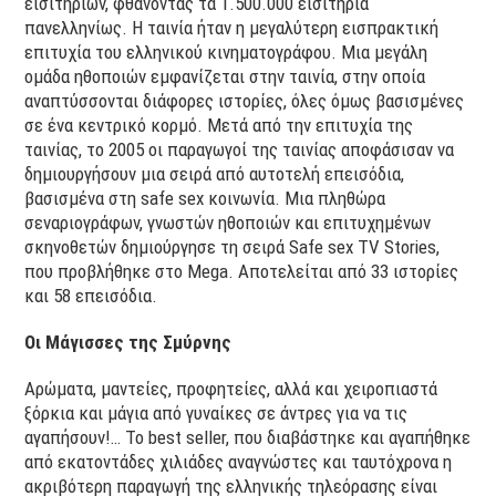
εισιτηρίων, φθάνοντας τα 1.500.000 εισιτήρια
πανελληνίως. Η ταινία ήταν η μεγαλύτερη εισπρακτική
επιτυχία του ελληνικού κινηματογράφου. Μια μεγάλη
ομάδα ηθοποιών εμφανίζεται στην ταινία, στην οποία
αναπτύσσονται διάφορες ιστορίες, όλες όμως βασισμένες
σε ένα κεντρικό κορμό. Μετά από την επιτυχία της
ταινίας, το 2005 οι παραγωγοί της ταινίας αποφάσισαν να
δημιουργήσουν μια σειρά από αυτοτελή επεισόδια,
βασισμένα στη safe sex κοινωνία. Μια πληθώρα
σεναριογράφων, γνωστών ηθοποιών και επιτυχημένων
σκηνοθετών δημιούργησε τη σειρά Safe sex TV Stories,
που προβλήθηκε στο Mega. Αποτελείται από 33 ιστορίες
και 58 επεισόδια.
Οι Μάγισσες της Σμύρνης
Αρώματα, μαντείες, προφητείες, αλλά και χειροπιαστά
ξόρκια και μάγια από γυναίκες σε άντρες για να τις
αγαπήσουν!… Το best seller, που διαβάστηκε και αγαπήθηκε
από εκατοντάδες χιλιάδες αναγνώστες και ταυτόχρονα η
ακριβότερη παραγωγή της ελληνικής τηλεόρασης είναι