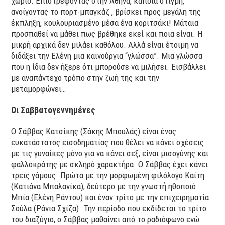
χωριό. Επιστρέφοντας στην Αθήνα, κάποια στιγμή,
ανοίγοντας το πορτ-μπαγκάζ , βρίσκει προς μεγάλη της
έκπληξη, κουλουριασμένο μέσα ένα κοριτσάκι! Μάταια
προσπαθεί να μάθει πως βρέθηκε εκεί και ποια είναι. Η
μικρή αρχικά δεν μιλάει καθόλου. Αλλά είναι έτοιμη να
διδάξει την Ελένη μια καινούργια “γλώσσα”. Μια γλώσσα
που η ίδια δεν ήξερε ότι μπορούσε να μιλήσει. Εισβάλλει
με αναπάντεχο τρόπο στην ζωή της και την
μεταμορφώνει…
Οι Σαββατογεννημένες
Ο Σάββας Κατσίκης (Σάκης Μπουλάς) είναι ένας
ευκατάστατος εισοδηματίας που θέλει να κάνει σχέσεις
με τις γυναίκες μόνο για να κάνει σεξ, είναι μισογύνης και
φαλλοκράτης με σκληρό χαρακτήρα. Ο Σάββας έχει κάνει
τρεις γάμους. Πρώτα με την μορφωμένη φιλόλογο Καίτη
(Κατιάνα Μπαλανίκα), δεύτερο με την γνωστή ηθοποιό
Μπία (Ελένη Ράντου) και έναν τρίτο με την επιχειρηματία
Σούλα (Ράνια Σχίζα). Την περίοδο που εκδίδεται το τρίτο
του διαζύγιο, ο Σάββας μαθαίνει από το ραδιόφωνο ενώ