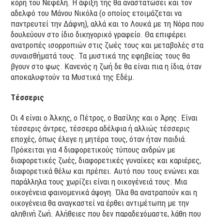
κόρη του Νεφέλη. Η άφιξη της θα αναστατώσει και τον
αδελφό του Μάνου Νικόλα (ο οποίος ετοιμάζεται να
παντρευτεί την Δάφνη), αλλά και το Λουκά με τη Νόρα που
δουλεύουν στο ίδιο δικηγορικό γραφείο. Θα επιφέρει
ανατροπές ισορροπιών στις ζωές τους και μεταβολές στα
συναισθήματά τους. Τα μυστικά της εφηβείας τους θα
βγουν στο φως. Κανενός η ζωή δε θα είναι πια η ίδια, όταν
αποκαλυφτούν τα Μυστικά της Εδέμ.
Τέσσερις
Οι 4 είναι ο Άλκης, ο Πέτρος, ο Βασίλης και ο Άρης. Είναι
τέσσερις άντρες, τέσσερα αδέλφια ή αλλιώς τέσσερις
εποχές, όπως έλεγε η μητέρα τους, όταν ήταν παιδιά.
Πρόκειται για 4 διαφορετικούς τύπους ανδρών με
διαφορετικές ζωές, διαφορετικές γυναίκες και καριέρες,
διαφορετικά θέλω και πρέπει. Αυτό που τους ενώνει και
παράλληλα τους χωρίζει είναι η οικογένειά τους. Μια
οικογένεια φαινομενικά άψογη. Όλα θα ανατραπούν και η
οικογένεια θα αναγκαστεί να έρθει αντιμέτωπη με την
αληθινή ζωή. Αλήθειες που δεν παραδεχόμαστε, λάθη που