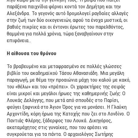
παράξενα παιχνίδια φέρνει κοντά τον Δημήτρη και την
Αλεξάνδρα. Το γεγονός αυτό δρομολογεί ραγδαίες αλλαγές
στην ζωή των δύο οικογενειών, αφού τα ένοχα μυστικά, οι
βαθιές πικρίες και οι έντονοι έρωτες του παρελθόντος,
θαμμένα για πολλά χρόνια, τώρα ξαναβγαίνουν στην
επιφάνεια…
Η αίθουσα του θρόνου
Το βραβευμένο και μεταφρασμένο σε πολλές γλώσσες
βιβλίο του ακαδημαϊκού Τάσου Αθανασιάδη. Μια μεγάλη
παραγωγή, με θέμα την προαιώνια μάχη του καλού με κακό,
του «θέλω» και του «πρέπει». Οι χαρακτήρες της σειράς
είναι μικροί και μεγάλοι ήρωες της καθημερινής ζωής: O
Λουκάς Δελόγγης, που μετά από σπουδές στο Παρίσι,
φεύγει ξαφνικά στο Άγιον Όρος για να μονάσει. Η Γλαύκη
Αρχοντίδη, κόρη ήρωα της Κατοχής που ζει στο Λονδίνο. Ο
Παντιάς Φλέρης, ξάδερφος του Λουκά. Δικηγόρος,
ακαταμάχητος στις γυναίκες, που του αρέσει να
συγκρούεται για τα πάντα. Ο αρχαιολόγος Σωτήρης