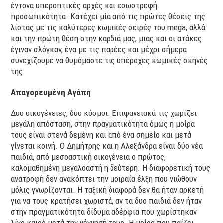
έντονα υπεροπτικές αρχές και εσωστρεφή
προσωπικότητα. Κατέχει μία από τις πρώτες θέσεις της
λίστας με τις καλύτερες κωμικές σειρές του mega, αλλά
και την πρώτη θέση στην καρδιά μας, μιας και οι ατάκες
έγιναν σλόγκαν, ένα με τις παρέες και μέχρι σήμερα
συνεχίζουμε να θυμόμαστε τις υπέροχες κωμικές σκηνές
της
Απαγορευμένη Αγάπη
Δυο οικογένειες, δυο κόσμοι. Επιφανειακά τις χωρίζει
μεγάλη απόσταση, στην πραγματικότητα όμως η μοίρα
τους είναι στενά δεμένη και από ένα σημείο και μετά
γίνεται κοινή. Ο Δημήτρης και η Αλεξάνδρα είναι δύο νέα
παιδιά, από μεσοαστική οικογένεια ο πρώτος,
καλομαθημένη μεγαλοαστή η δεύτερη. Η διαφορετική τους
ανατροφή δεν ανακόπτει την μοιραία έλξη που νιώθουν
μόλις γνωρίζονται. Η ταξική διαφορά δεν θα ήταν αρκετή
για να τους κρατήσει χωριστά, αν τα δυο παιδιά δεν ήταν
στην πραγματικότητα δίδυμα αδέρφια που χωρίστηκαν
λίγο καιρό μετά την γέννησή τους. Η μοίρα που παίζει