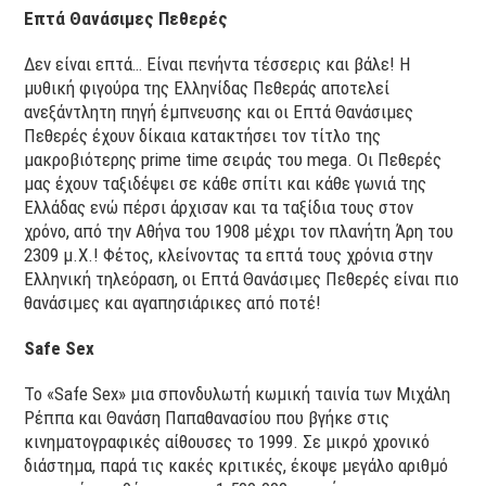
Επτά Θανάσιμες Πεθερές
Δεν είναι επτά… Είναι πενήντα τέσσερις και βάλε! Η
μυθική φιγούρα της Ελληνίδας Πεθεράς αποτελεί
ανεξάντλητη πηγή έμπνευσης και οι Επτά Θανάσιμες
Πεθερές έχουν δίκαια κατακτήσει τον τίτλο της
μακροβιότερης prime time σειράς του mega. Οι Πεθερές
μας έχουν ταξιδέψει σε κάθε σπίτι και κάθε γωνιά της
Ελλάδας ενώ πέρσι άρχισαν και τα ταξίδια τους στον
χρόνο, από την Αθήνα του 1908 μέχρι τον πλανήτη Άρη του
2309 μ.Χ.! Φέτος, κλείνοντας τα επτά τους χρόνια στην
Ελληνική τηλεόραση, οι Επτά Θανάσιμες Πεθερές είναι πιο
θανάσιμες και αγαπησιάρικες από ποτέ!
Safe Sex
Το «Safe Sex» μια σπονδυλωτή κωμική ταινία των Μιχάλη
Ρέππα και Θανάση Παπαθανασίου που βγήκε στις
κινηματογραφικές αίθουσες το 1999. Σε μικρό χρονικό
διάστημα, παρά τις κακές κριτικές, έκοψε μεγάλο αριθμό