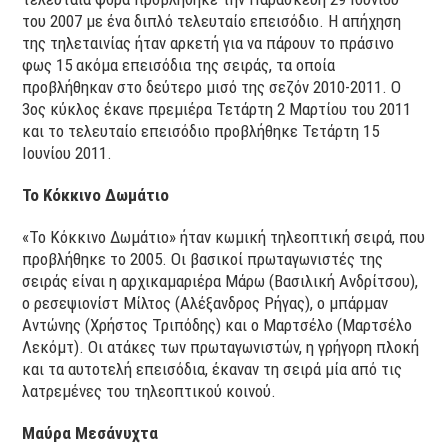
του 2007 με ένα διπλό τελευταίο επεισόδιο. Η απήχηση
της τηλεταινίας ήταν αρκετή για να πάρουν το πράσινο
φως 15 ακόμα επεισόδια της σειράς, τα οποία
προβλήθηκαν στο δεύτερο μισό της σεζόν 2010-2011. Ο
3ος κύκλος έκανε πρεμιέρα Τετάρτη 2 Μαρτίου του 2011
και το τελευταίο επεισόδιο προβλήθηκε Τετάρτη 15
Ιουνίου 2011.
Το Κόκκινο Δωμάτιο
«Το Κόκκινο Δωμάτιο» ήταν κωμική τηλεοπτική σειρά, που
προβλήθηκε το 2005. Οι βασικοί πρωταγωνιστές της
σειράς είναι η αρχικαμαριέρα Μάρω (Βασιλική Ανδρίτσου),
ο ρεσεψιονίστ Μίλτος (Αλέξανδρος Ρήγας), ο μπάρμαν
Αντώνης (Χρήστος Τριπόδης) και ο Μαρτσέλο (Μαρτσέλο
Λεκόμτ). Οι ατάκες των πρωταγωνιστών, η γρήγορη πλοκή
και τα αυτοτελή επεισόδια, έκαναν τη σειρά μία από τις
λατρεμένες του τηλεοπτικού κοινού.
Μαύρα Μεσάνυχτα