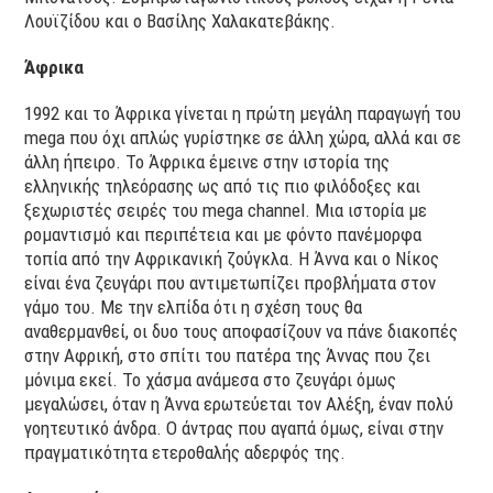
Λουϊζίδου και ο Βασίλης Χαλακατεβάκης.
Άφρικα
1992 και το Άφρικα γίνεται η πρώτη μεγάλη παραγωγή του
mega που όχι απλώς γυρίστηκε σε άλλη χώρα, αλλά και σε
άλλη ήπειρο. Το Άφρικα έμεινε στην ιστορία της
ελληνικής τηλεόρασης ως από τις πιο φιλόδοξες και
ξεχωριστές σειρές του mega channel. Μια ιστορία με
ρομαντισμό και περιπέτεια και με φόντο πανέμορφα
τοπία από την Αφρικανική ζούγκλα. Η Άννα και ο Νίκος
είναι ένα ζευγάρι που αντιμετωπίζει προβλήματα στον
γάμο του. Με την ελπίδα ότι η σχέση τους θα
αναθερμανθεί, οι δυο τους αποφασίζουν να πάνε διακοπές
στην Αφρική, στο σπίτι του πατέρα της Άννας που ζει
μόνιμα εκεί. Το χάσμα ανάμεσα στο ζευγάρι όμως
μεγαλώσει, όταν η Άννα ερωτεύεται τον Αλέξη, έναν πολύ
γοητευτικό άνδρα. Ο άντρας που αγαπά όμως, είναι στην
πραγματικότητα ετεροθαλής αδερφός της.