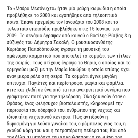
Το «Μαύρα Μεσάνυχτα» ήταν μία μαύρη κωμωδία η οποία
προβλήθηκε το 2008 και αγαπήθηκε από τηλεοπτικό
κοινό. Έκανε πρεμιέρα τον Ιανουάριο του 2008 και το
τελευταίο επεισόδιο προβλήθηκε στις 15 Ιουνίου του
2009. Το σενάριο έγραψαν από κοινού ο Βασίλης Ρίσβας & η
σύζυγός του Δήμητρα Σακαλή. Ο μουσικοσυνθέτης
Κυριάκος Παπαδόπουλος έγραψε τη μουσική του
ομώνυμου κομματιού που αποτελεί το κομμάτι των τίτλων
της σειράς. Τους στίχους έγραψε το Θηρίο, ο οποίος και το
ερμηνεύει μαζί με την Μαρία Ιακώβου η οποία επίσης έχει
έναν μικρό ρόλο στη σειρά. Το κομμάτι έγινε μεγάλη
επιτυχία. Παγιέτες και περίστροφα, μαφία και φαμίλια,
κιτς και χλιδή σε ένα από τα πιο ανατρεπτικά σενάρια που
γράφτηκαν ποτέ για την τηλεόραση. Όλα ξεκινούν όταν ο
Θράσος, ένας φιλήσυχος βιοπαλαιστής, κληρονομεί την
περιουσία του αδερφού του, ανθρώπου της νύχτας και
ιδιοκτήτη νυχτερινού κέντρου. Πώς αντιδρούν η
διψασμένη για λούσα γυναίκα του, ο ρέμπελος γιος του, η
γκοθού κόρη του και η τετραπέρατη πεθερά του; Και από
την άλλη, τι υποδοχή του επιφυλάσσουν η ερωμένη του