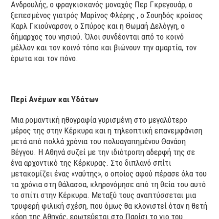
Ανδρουλής, ο φραγκισκανός μοναχός Περ Γκρεγουάρ, ο
ξεπεσμένος γιατρός Μαρίνος Φλέρης , ο Σουηδός κροίσος
Καρλ Γκιούναρσον, ο Σπύρος και η Θωμαή Δελόγγη, ο
δήμαρχος του νησιού. Όλοι συνδέονται από το κοινό
μέλλον και τον κοινό τόπο και βιώνουν την αμαρτία, τον
έρωτα και τον πόνο.
Περί Ανέμων και Υδάτων
Μια ρομαντική ηθογραφία γυρισμένη στο μεγαλύτερο
μέρος της στην Κέρκυρα και η τηλεοπτική επανεμφάνιση
μετά από πολλά χρόνια του πολυαγαπημένου Θανάση
Βέγγου. Η Αθηνά συζεί με την ιδιότροπη αδερφή της σε
ένα αρχοντικό της Κέρκυρας. Στο διπλανό σπίτι
μετακομίζει ένας «ναύτης», ο οποίος αφού πέρασε όλα του
τα χρόνια στη θάλασσα, κληρονόμησε από τη θεία του αυτό
το σπίτι στην Κέρκυρα. Μεταξύ τους αναπτύσσεται μια
τρυφερή φιλική σχέση, που όμως θα κλονιστεί όταν η θετή
κόρη της Αθηνάς, ερωτεύεται στο Παρίσι το γιο του