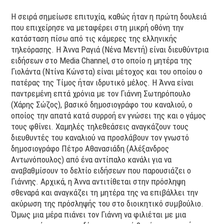
Η σειρά σημείωσε επιτυχία, καθώς ήταν η πρώτη δουλειά
που επιχείρησε να μεταφέρει στη μικρή οθόνη την
κατάσταση πίσω από τις κάμερες της ελληνικής
τηλεόρασης. Η Άννα Ραγιά (Νένα Μεντή) είναι διευθύντρια
ειδήσεων στο Media Channel, στο οποίο η μητέρα της
Γιολάντα (Ντίνα Κώνστα) είναι μέτοχος και του οποίου ο
πατέρας της Τίμος ήταν ιδρυτικό μέλος. Η Άννα είναι
παντρεμένη επτά χρόνια με τον Γιάννη Σωτηρόπουλο
(Χάρης Σώζος), βασικό δημοσιογράφο του καναλιού, ο
οποίος την απατά κατά συρροή εν γνώσει της και ο γάμος
τους φθίνει. Χαμηλές τηλεθεάσεις αναγκάζουν τους
διευθυντές του καναλιού να προσλάβουν τον γνωστό
δημοσιογράφο Πέτρο Αθανασιάδη (Αλέξανδρος
Αντωνόπουλος) από ένα αντίπαλο κανάλι για να
αναβαθμίσουν το δελτίο ειδήσεων που παρουσιάζει ο
Γιάννης. Αρχικά, η Άννα αντιτίθεται στην πρόσληψη
σθεναρά και αναγκάζει τη μητέρα της να επιβάλλει την
ακύρωση της πρόσληψής του στο διοικητικό συμβούλιο.
Όμως μια μέρα πιάνει τον Γιάννη να φιλιέται με μια