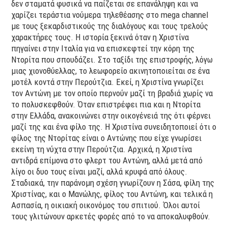
δεν σταματά φυσικά να παίζεται σε επανάληψη και να
χαρίζει τεράστια νούμερα τηλεθέασης στο mega channel
με τους ξεκαρδιστικούς της διαλόγους και τους τρελούς
χαρακτήρες τους. Η ιστορία ξεκινά όταν η Χριστίνα
πηγαίνει στην Ιταλία για να επισκεφτεί την κόρη της
Ντορίτα που σπουδάζει. Στο ταξίδι της επιστροφής, λόγω
μιας χιονοθύελλας, το λεωφορείο ακινητοποιείται σε ένα
μοτέλ κοντά στην Περούτζια. Εκεί, η Χριστίνα γνωρίζει
τον Αντώνη με τον οποίο περνούν μαζί τη βραδιά χωρίς να
το πολυσκεφθούν. Όταν επιστρέφει πια και η Ντορίτα
στην Ελλάδα, ανακοινώνει στην οικογένειά της ότι φέρνει
μαζί της και ένα φίλο της. Η Χριστίνα συνειδητοποιεί ότι ο
φίλος της Ντορίτας είναι ο Αντώνης που είχε γνωρίσει
εκείνη τη νύχτα στην Περούτζια. Αρχικά, η Χριστίνα
αντιδρά επίμονα στο φλερτ του Αντώνη, αλλά μετά από
λίγο οι δυο τους είναι μαζί, αλλά κρυφά από όλους.
Σταδιακά, την παράνομη σχέση γνωρίζουν η Σάσα, φίλη της
Χριστίνας, και ο Μανώλης, φίλος του Αντώνη, και τελικά η
Ασπασία, η οικιακή οικονόμος του σπιτιού. Όλοι αυτοί
τους γλιτώνουν αρκετές φορές από το να αποκαλυφθούν.