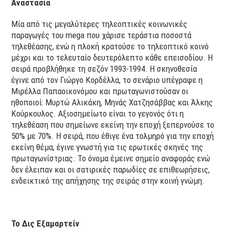
Αναστασία
Μία από τις μεγαλύτερες τηλεοπτικές κοινωνικές
παραγωγές του mega που χάρισε τεράστια ποσοστά
τηλεθέασης, ενώ η πλοκή κρατούσε το τηλεοπτικό κοινό
μέχρι και το τελευταίο δευτερόλεπτο κάθε επεισοδίου. Η
σειρά προβλήθηκε τη σεζόν 1993-1994. Η σκηνοθεσία
έγινε από τον Γιώργο Κορδέλλα, το σενάριο υπέγραφε η
Μιρέλλα Παπαοικονόμου και πρωταγωνιστούσαν οι
ηθοποιοί: Μυρτώ Αλικάκη, Μηνάς Χατζησάββας και Άλκης
Κούρκουλος. Αξιοσημείωτο είναι το γεγονός ότι η
τηλεθέαση που σημείωνε εκείνη την εποχή ξεπερνούσε το
50% με 70%. Η σειρά, που έθιγε ένα τολμηρό για την εποχή
εκείνη θέμα, έγινε γνωστή για τις ερωτικές σκηνές της
πρωταγωνίστριας. Το όνομα έμεινε σημείο αναφοράς ενώ
δεν έλειπαν και οι σατιρικές παρωδίες σε επιθεωρήσεις,
ενδεικτικό της απήχησης της σειράς στην κοινή γνώμη.
Το Δις Εξαμαρτείν