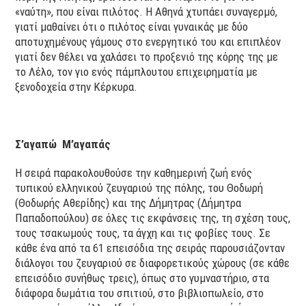
«ναύτη», που είναι πιλότος. Η Αθηνά χτυπάει συναγερμό,
γιατί μαθαίνει ότι ο πιλότος είναι γυναικάς με δύο
αποτυχημένους γάμους στο ενεργητικό του και επιπλέον
γιατί δεν θέλει να χαλάσει το προξενιό της κόρης της με
το Λέλο, τον γιο ενός πάμπλουτου επιχειρηματία με
ξενοδοχεία στην Κέρκυρα.
Σ’αγαπώ Μ’αγαπάς
Η σειρά παρακολουθούσε την καθημερινή ζωή ενός
τυπικού ελληνικού ζευγαριού της πόλης, του Θοδωρή
(Θοδωρής Αθερίδης) και της Δήμητρας (Δήμητρα
Παπαδοπούλου) σε όλες τις εκφάνσεις της, τη σχέση τους,
τους τσακωμούς τους, τα άγχη και τις φοβίες τους. Σε
κάθε ένα από τα 61 επεισόδια της σειράς παρουσιάζονταν
διάλογοι του ζευγαριού σε διαφορετικούς χώρους (σε κάθε
επεισόδιο συνήθως τρεις), όπως στο γυμναστήριο, στα
διάφορα δωμάτια του σπιτιού, στο βιβλιοπωλείο, στο