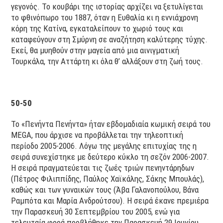
γεγονός. Το κουβάρι της ιστορίας αρχίζει να ξετυλίγεται
το φθινόπωρο του 1887, όταν η Ευθαλία κι η εννιάχρονη
κόρη της Κατίνα, εγκαταλείπουν το χωριό τους και
καταφεύγουν στη Σμύρνη σε αναζήτηση καλύτερης τύχης.
Εκεί, θα μυηθούν στην μαγεία από μια αινιγματική
Τουρκάλα, την Αττάρτη κι όλα θ’ αλλάξουν στη ζωή τους.
50-50
Το «Πενήντα Πενήντα» ήταν εβδομαδιαία κωμική σειρά του
ΜΕGA, που άρχισε να προβάλλεται την τηλεοπτική
περίοδο 2005-2006. Λόγω της μεγάλης επιτυχίας της η
σειρά συνεχίστηκε με δεύτερο κύκλο τη σεζόν 2006-2007.
Η σειρά πραγματεύεται τις ζωές τριών πενηντάρηδων
(Πέτρος Φιλιππίδης, Παύλος Χαϊκάλης, Σάκης Μπουλάς),
καθώς και των γυναικών τους (Άβα Γαλανοπούλου, Βάνα
Ραμπότα και Μαρία Ανδρούτσου). Η σειρά έκανε πρεμιέρα
την Παρασκευή 30 Σεπτεμβρίου του 2005, ενώ για
τελευταία φορά προβλήθηκε την Παρασκευή 29 Ιουνίου