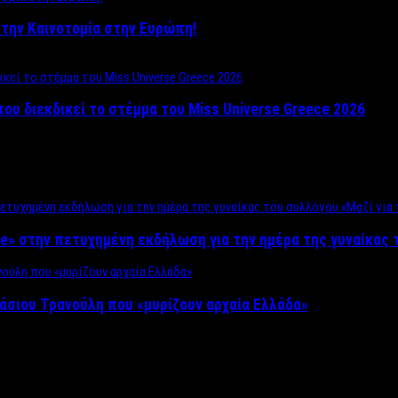
ο στην Καινοτομία στην Ευρώπη!
που διεκδικεί το στέμμα του Miss Universe Greece 2026
e» στην πετυχημένη εκδήλωση για την ημέρα της γυναίκας τ
άσιου Τρανούλη που «μυρίζουν αρχαία Ελλάδα»