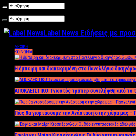
Παρασκευή , 07/08/2026
Label News Ειδήσεις με προ
ΑΡΧΙΚΗ
ΚΟΙΝΩΝΙΑ
Η έμπειρη και διακεκριμένη στο Πανελλήνιο δικηγόρ
ΑΠΟΚΛΕΙΣΤΙΚΟ: Γνωστός τράπερ συνελήφθη από το τ
Πώς θα γιορτάσουμε την Ανάσταση στην χώρα μας – Π
Σοφία και Μαίρη Κιοσκέρογλου: Οι δύο εντυπωσιακέ