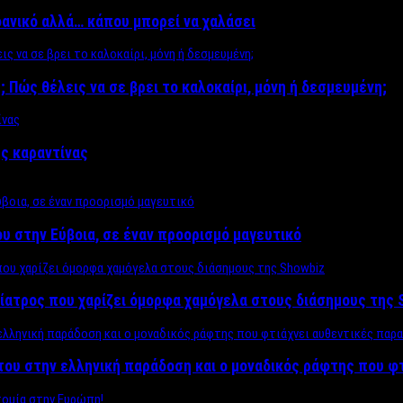
δανικό αλλά… κάπου μπορεί να χαλάσει
; Πώς θέλεις να σε βρει το καλοκαίρι, μόνη ή δεσμευμένη;
ης καραντίνας
υ στην Εύβοια, σε έναν προορισμό μαγευτικό
ίατρος που χαρίζει όμορφα χαμόγελα στους διάσημους της 
του στην ελληνική παράδοση και ο μοναδικός ράφτης που φ