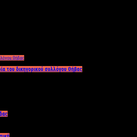
ρία του δικηγορικού συλλόγου Θήβας
άδας
σική