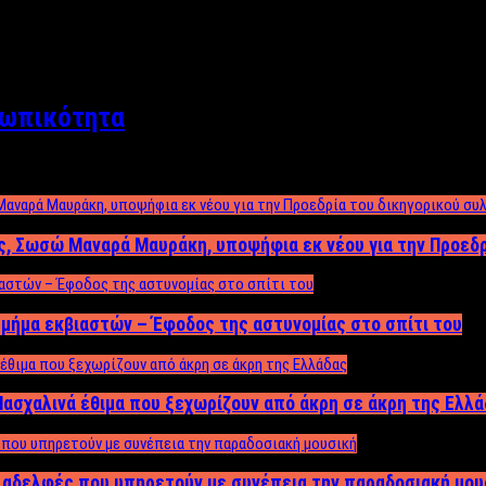
σωπικότητα
ος, Σωσώ Μαναρά Μαυράκη, υποψήφια εκ νέου για την Προεδ
μήμα εκβιαστών – Έφοδος της αστυνομίας στο σπίτι του
ασχαλινά έθιμα που ξεχωρίζουν από άκρη σε άκρη της Ελλ
ς αδελφές που υπηρετούν με συνέπεια την παραδοσιακή μου