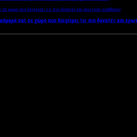
κάμαρά σας σε χώρο που διεγείρει τις πιο δυνατές και ερω
τερα του Γιώργου Πατούλη
Νέα Αρχή στην Αττική» του Γιώργου το βράδυ της Παρασκευής.
από τα κατεστραμμένα εκλογικά περίπτερα στον λογαριασμό του 
ρίφραστα τους βανδαλισμούς και να ορθώσουμε από κοινού ένα τε
κρατούν