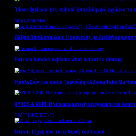
‘Ι love dyslexia’ EFL School: Ένα Ελληνικό Σχολείo 1
ΜΟΔΑ/ΟΜΟΡΦΙΑ
Ολίβια Βασιλοπούλου: Η ομογενής με διεθνή καριέρα 
Patricia Sundari explains what is tantric therapy
Η κολεξιόν του οίκου Τρανούλη «Athena Take Me Hom
KYROS & KORI: Η νέα αρωματική υπογραφή του Αναστ
ΠΟΛΙΤΙΣΜΟΣ/EVENTS
Όταν η Τέχνη γίνεται η Φωνή του Νερού