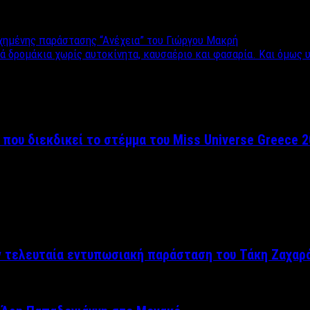
χημένης παράστασης “Ανέχεια” του Γιώργου Μακρή
ά δρομάκια χωρίς αυτοκίνητα, καυσαέριο και φασαρία. Και όμως 
 που διεκδικεί το στέμμα του Miss Universe Greece 
ν τελευταία εντυπωσιακή παράσταση του Τάκη Ζαχαρ