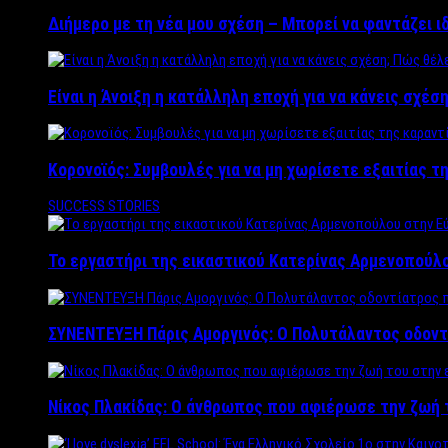
Διήμερο με τη νέα μου σχέση – Μπορεί να φαντάζει ι
Είναι η Άνοιξη η κατάλληλη εποχή για να κάνεις σχέση
Κορονοϊός: Συμβουλές για να μη χωρίσετε εξαιτίας τ
SUCCESS STORIES
Το εργαστήρι της εικαστικού Κατερίνας Αρμενοπούλο
ΣΥΝΕΝΤΕΥΞΗ Πάρις Αμοργινός: O Πολυτάλαντος οδοντ
Νίκος Πλακίδας: O άνθρωπος που αφιέρωσε την ζωή 