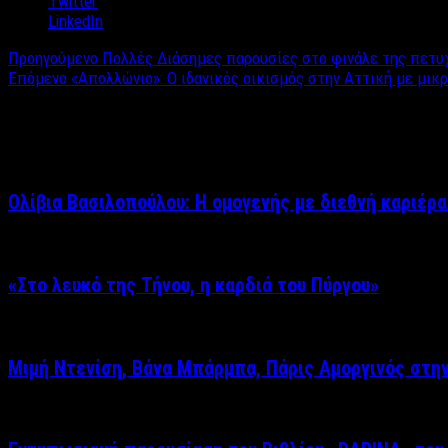
Twitter
LinkedIn
Προηγούμενο
Πολλές Διάσημες παρουσίες στο φινάλε της πετυ
Επόμενο
«Απολλώνιο»: O ιδανικός οικισμός στην Αττική με μικρ
Σχετικά άρθρα
Ολίβια Βασιλοπούλου: Η ομογενής με διεθνή καριέρα
«Στο λευκό της Τήνου, η καρδιά του Πύργου»
Μιμή Ντενίση, Βάνα Μπάρμπα, Πάρις Αμοργινός στη