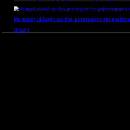
Με μικρές αλλαγές και tips, μετατρέψτε την κρεβατο
ENGLISH
Βανδάλισαν τα εκλογικά περίπ
Άγνωστοι βανδάλισαν τα εκλογικά περίπτερα του συνδυασμού «
Ο υποψήφιος περιφερειάρχης Αττικής δημοσίευσε φωτογραφίες 
μας περιπτέρων δεν μας τρομοκρατούν».
«Ζητώ από όλους τους συνυποψήφιους μου να καταδικάσουν απε
πρόσθεσε ο κ. Πατούλης.
Αναλυτικά η ανακοίνωση:
«Oι βανδαλισμοί των εκλογικών μας περιπτέρων δεν μας τρομο