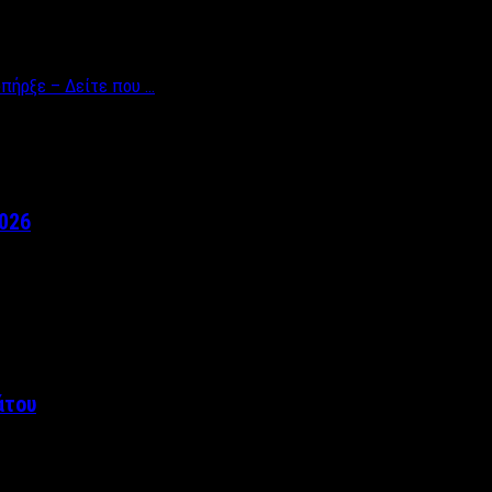
υπήρξε – Δείτε που …
2026
άτου