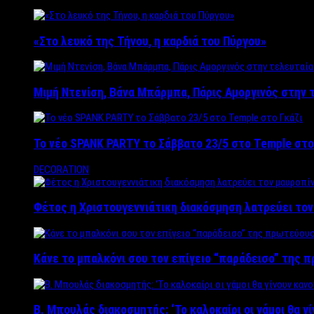
«Στο λευκό της Τήνου, η καρδιά του Πύργου»
Μιμή Ντενίση, Βάνα Μπάρμπα, Πάρις Αμοργινός στην
Το νέο SPANK PARTY το Σάββατο 23/5 στο Temple στο
DECORATION
Φέτος η Χριστουγεννιάτικη διακόσμηση λατρεύει το
Κάνε το μπαλκόνι σου τον επίγειο “παράδεισο” της 
Β. Μπουλάς διακοσμητής: ‘Το καλοκαίρι οι γάμοι θα γ