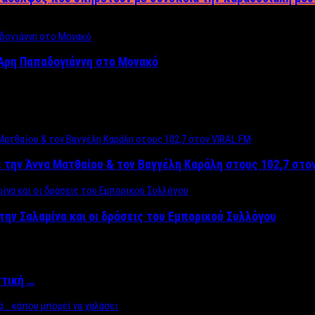
Άρη Παπαδογιάννη στο Μονακό
 την Άννα Ματθαίου & τον Βαγγέλη Καράλη στους 102,7 στο
την Σαλαμίνα και οι δράσεις του Εμπορικού Συλλόγου
ττική …