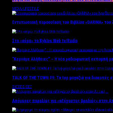
MEDIA/LIFESTYLE
Εντυπωσιακή παρουσίαση του Βιβλίου «DARINA» του 
Στο «αέρα» το Kyklos Web tv/Radio
“Kερνάμε Αλήθειες” – Η νέα ραδιοφωνική εκπομπή με
TALK OF THE TOWN #9: Τα top μαγαζιά για διακοπές σ
ΣΧΕΣΕΙΣ/ΣΕΞ
Απόμερες παραλίες για «αξέχαστες βραδιές» στην Α