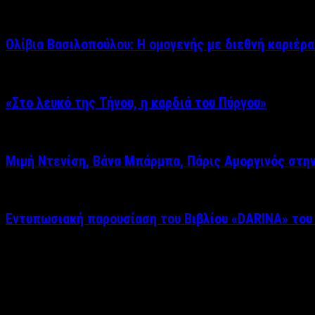
Ολίβια Βασιλοπούλου: Η ομογενής με διεθνή καριέρα
«Στο λευκό της Τήνου, η καρδιά του Πύργου»
Μιμή Ντενίση, Βάνα Μπάρμπα, Πάρις Αμοργινός στη
Εντυπωσιακή παρουσίαση του Βιβλίου «DARINA» του
Δείτε επίσης