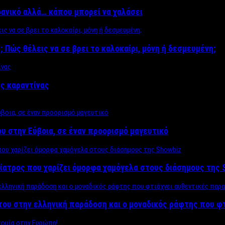
δανικό αλλά… κάπου μπορεί να χαλάσει
; Πώς θέλεις να σε βρει το καλοκαίρι, μόνη ή δεσμευμένη;
ης καραντίνας
υ στην Εύβοια, σε έναν προορισμό μαγευτικό
ίατρος που χαρίζει όμορφα χαμόγελα στους διάσημους της 
του στην ελληνική παράδοση και ο μοναδικός ράφτης που φ