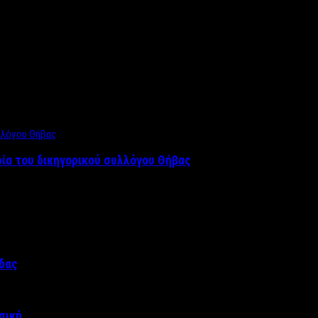
ρία του δικηγορικού συλλόγου Θήβας
άδας
σική