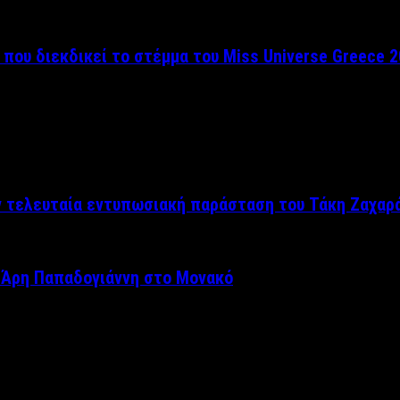
 που διεκδικεί το στέμμα του Miss Universe Greece 
ν τελευταία εντυπωσιακή παράσταση του Τάκη Ζαχαρ
 Άρη Παπαδογιάννη στο Μονακό