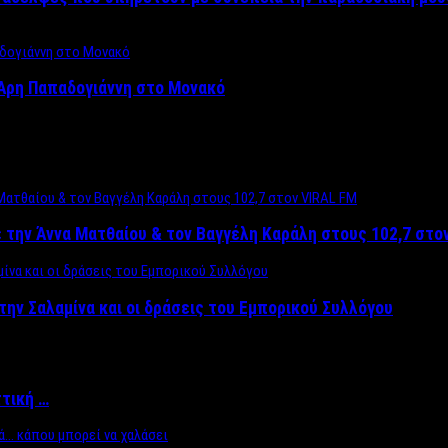
Άρη Παπαδογιάννη στο Μονακό
 την Άννα Ματθαίου & τον Βαγγέλη Καράλη στους 102,7 στο
την Σαλαμίνα και οι δράσεις του Εμπορικού Συλλόγου
ττική …