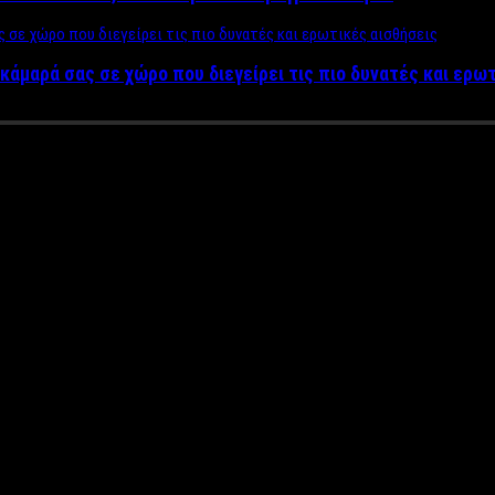
κάμαρά σας σε χώρο που διεγείρει τις πιο δυνατές και ερω
d στην ζωή ενός σύγχρονου και f
 γιόγκα για άντρες δεν είναι για εκείνους που είναι άντρες, αλλ
ους τους ανθρώπους που ξεκίνησαν πρόσφατα ή την πραγματοποιού
λεσματικός τρόπος για να αποβάλλεις όλο το στρες της καθημεριν
ίς να κάνεις yoga παντού. Ακόμα και όταν ταξιδεύεις. Το μόνο π