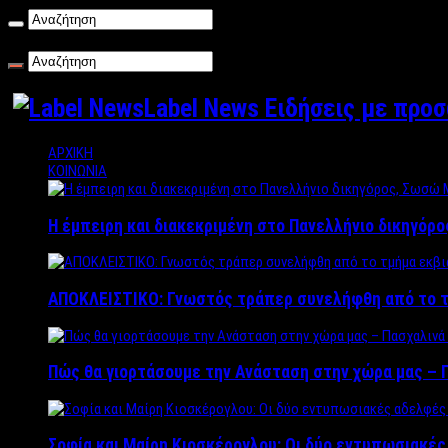
Παρασκευή , 07/08/2026
Label News Ειδήσεις με προ
ΑΡΧΙΚΗ
ΚΟΙΝΩΝΙΑ
Η έμπειρη και διακεκριμένη στο Πανελλήνιο δικηγόρ
ΑΠΟΚΛΕΙΣΤΙΚΟ: Γνωστός τράπερ συνελήφθη από το τ
Πώς θα γιορτάσουμε την Ανάσταση στην χώρα μας – Π
Σοφία και Μαίρη Κιοσκέρογλου: Οι δύο εντυπωσιακέ