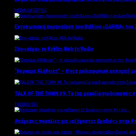
MEDIA/LIFESTYLE
Εντυπωσιακή παρουσίαση του Βιβλίου «DARINA» του 
Στο «αέρα» το Kyklos Web tv/Radio
“Kερνάμε Αλήθειες” – Η νέα ραδιοφωνική εκπομπή με
TALK OF THE TOWN #9: Τα top μαγαζιά για διακοπές σ
ΣΧΕΣΕΙΣ/ΣΕΞ
Απόμερες παραλίες για «αξέχαστες βραδιές» στην Α