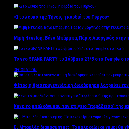
«Στο λευκό της Τήνου, η καρδιά του Πύργου»
Μιμή Ντενίση, Βάνα Μπάρμπα, Πάρις Αμοργινός στην
Το νέο SPANK PARTY το Σάββατο 23/5 στο Temple στο
DECORATION
Φέτος η Χριστουγεννιάτικη διακόσμηση λατρεύει το
Κάνε το μπαλκόνι σου τον επίγειο “παράδεισο” της 
Β. Μπουλάς διακοσμητής: ‘Το καλοκαίρι οι γάμοι θα γ