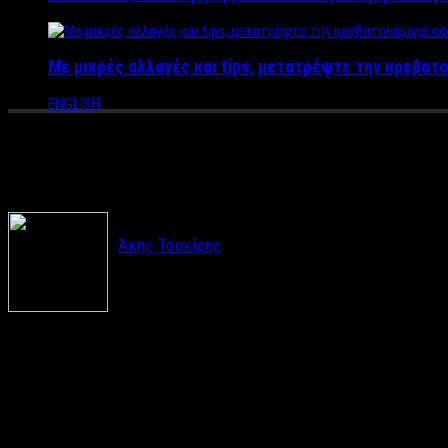
Με μικρές αλλαγές και tips, μετατρέψτε την κρεβατο
ENGLISH
Γιόγκα για άντρες: Το νέο tren
Άκης Τσακίρης
Ίσως όταν διάβασες τον τίτλο να σκέφτηκες πως οι
κόσμο της γιόγκας για άντρες μέσα από τους ίδι
Αξίζει να γνωρίζεις πως η γιόγκα θεωρείται μακράν ο πιο αποτε
από ένα πρόγραμμα άρσης βαρών.
Δεν χρειάζεσαι ειδικό χώρο όπως μπορείς να φανταστείς. Μπορε