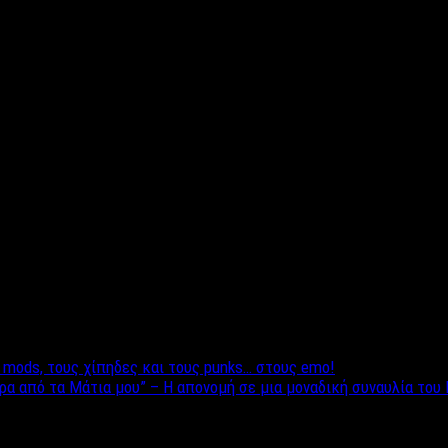
ση για να είσαι συνεχώς με μία ενέργεια που θα αναρωτιέσαι από 
σε όλο σου το σώμα σου και η πρόσληψη οξυγόνου θα αυξηθεί.
νήσουν την γιόγκα, η οποία σε χαλαρώνει και σε βοηθά να κοιμηθ
ειά που σίγουρα κάνει την σπονδυλική σου στήλη να υποφέρει.
ολούθησέ τους. Αρκετοί όμως είναι εκείνοι που πιστέυουν πως εί
ς, όσοι την δοκίμασαν είδαν τρομερές αλλαγές. Μήπως τελικά να
mods, τους χίπηδες και τους punks… στους emo!
ρα από τα Μάτια μου” – Η απονομή σε μια μοναδική συναυλία του