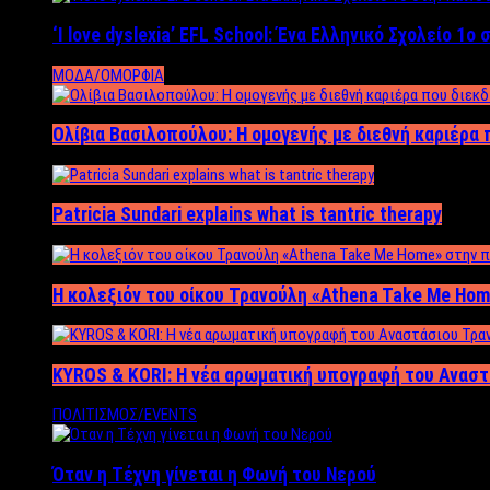
‘Ι love dyslexia’ EFL School: Ένα Ελληνικό Σχολείo 1
ΜΟΔΑ/ΟΜΟΡΦΙΑ
Ολίβια Βασιλοπούλου: Η ομογενής με διεθνή καριέρα 
Patricia Sundari explains what is tantric therapy
Η κολεξιόν του οίκου Τρανούλη «Athena Take Me Hom
KYROS & KORI: Η νέα αρωματική υπογραφή του Αναστ
ΠΟΛΙΤΙΣΜΟΣ/EVENTS
Όταν η Τέχνη γίνεται η Φωνή του Νερού