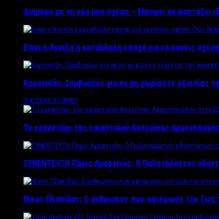
Διήμερο με τη νέα μου σχέση – Μπορεί να φαντάζει ι
Είναι η Άνοιξη η κατάλληλη εποχή για να κάνεις σχέση
Κορονοϊός: Συμβουλές για να μη χωρίσετε εξαιτίας τ
SUCCESS STORIES
Το εργαστήρι της εικαστικού Κατερίνας Αρμενοπούλο
ΣΥΝΕΝΤΕΥΞΗ Πάρις Αμοργινός: O Πολυτάλαντος οδοντ
Νίκος Πλακίδας: O άνθρωπος που αφιέρωσε την ζωή 