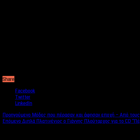
κάποτε είχες αγοράσει κάποτε.
Αν νιώθεις συνεχώς κουρασμένος, η γιόγκα είναι η μοναδική λύ
πρωινή γιόγκα. Έτσι η ροή του αίματος θα είναι πολύ καλύτερη 
Πολλοί άντρες έχουν προβλήματα στον ύπνο τους. Μέχρι να ξεκι
αποκτήσεις καλύτερη στάση του σώματος αν κάνεις κάποια δουλ
Αν δεις λοιπόν άντρες με σορτσάκι και στρώμα γυμναστικής, ακ
σταματήσει να υπάρχει, αλλά σύμφωνα με πολλούς αναγνώστες μα
Share
Facebook
Twitter
LinkedIn
Προηγούμενο
Μόδες που πέρασαν και άφησαν εποχή – Από τους 
Επόμενο
Διπλά Πλατινένιος ο Γιάννης Πλούταρχος για το CD “Πέ
Σχετικά άρθρα