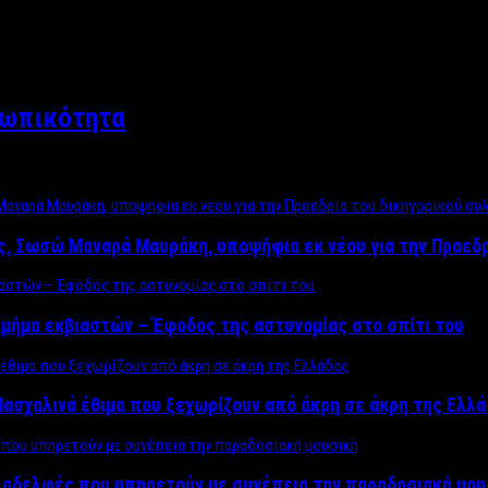
σωπικότητα
ος, Σωσώ Μαναρά Μαυράκη, υποψήφια εκ νέου για την Προεδ
μήμα εκβιαστών – Έφοδος της αστυνομίας στο σπίτι του
ασχαλινά έθιμα που ξεχωρίζουν από άκρη σε άκρη της Ελλ
ς αδελφές που υπηρετούν με συνέπεια την παραδοσιακή μου