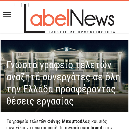
Γνωστό γραφείο τελετών
αναζητά συνεργάτες σε όλη
την Ελλάδα προσφέροντας
θέσεις εργασίας
Το γραφείο τελετών
Φάνης Μπαμπούλας
και υιός
συνεχίζει να πρωτοπορεί! Το
ισχυρότερο
brand
στην