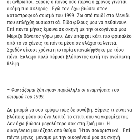
οι άνθρωποι. Ξέρεις ο πόνος όσο περνά ο χρόνος γίνεται
ακόμη πιο σκληρός. Εγώ τον έχω βιώσει στον
καταστροφικό σεισμό του 1999. Ζω από παιδί στο Μενίδι
που επλήχθη ουσιαστικά. Είδα φίλους μου να πεθαίνουν.
Επί πέντε μήνες έμεινα σε σκηνή με την οικογένεια μου.
Μύριζε θάνατος γύρω μου. Δεν υπάρχει κάτι πιο φρικαλέο
από το να χάνεις τα πάντα μέσα σε ελάχιστα λεπτά.
Σχεδόν είκοσι χρόνια η ιστορία επαναλήφθηκε με τόσο
πόνο. Έκλαψα πολύ πέρυσι βλέποντας αυτή την ανείπωτη
θλίψη.
– Φαντάζομαι ξύπνησαν παράλληλα οι αναμνήσεις του
σεισμού του 1999.
Δε μπορώ να σου κρύψω πώς δε συνέβη. Ξέρεις τι είναι να
βλέπεις μέσα σε ένα λεπτό το σπίτι σου να γκρεμίζεται;
Δεν έχω βιώσει μεγαλύτερο σοκ στη ζωή μου. Η
οικογένεια μου έζησε από θαύμα. ‘Ήταν σοκαριστικό.. Επί
πέντε μήνες μέναμε με την οικογένειά μου σε σκηνή.