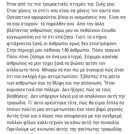
Ήταν από τις πιο τρομακτικές στιγμές της ζωής μου.
Όταν χάνεις το σπίτι σου είναι σα χάνεις τον εαυτό σου.
Ουσιαστικά αφαιρούνται βίαια οι αναμνήσεις σου. Είναι σα
να σου στερούν το παρελθόν σου. Από την άλλη
βλέποντας ανθρώπους γύρω μου να πεθαίνουν ένιωθα
ευγνωμοσύνη για το ότι επέζησα. Γιατί τα κτήρια
φτιάχνονται ξανά, οι άνθρωποι όμως δεν επιστρέφουν.
Στην περιοχή μου πέθαναν 140 άνθρωποι. Πόσο τραγικό.
Πόσο πόνο ζήσαμε σε ένα μια στιγμή. Εύχομαι κανένας
άνθρωπος να μην τύχει ξανά να βιώσει αυτόν τον
ατέλειωτο πόνο. Μπορώ να σου πω με σιγουριά πώς ήταν
ότι πιο σκληρό έχω αντιμετωπίσει. Έβλεπες στα μάτια
των ανθρώπων σου τη θλίψη και την απόγνωση. ‘Ήταν
κυριολεκτικά σαν πόλεμο. Δεν ήξερες πώς να τους
βοηθήσεις. Δεν υπάρχουν λόγια για να απαλύνουν αυτή την
τραγωδία. Γι’ αυτό ορκίστηκα τότε, πώς θα είμαι δίπλα σε
όποιον πολίτη μου αντιμετωπίσει ένα τόσο βαρύ γεγονός.
Αυτός ήταν και ο λόγος που αποφάσισα με την συνδρομή
πολλών φίλων καλλιτεχνών να κάνω αυτή την συναυλία.
Οφείλουμε ως κοινωνοί αυτής της ανείπωτης τραγωδίας