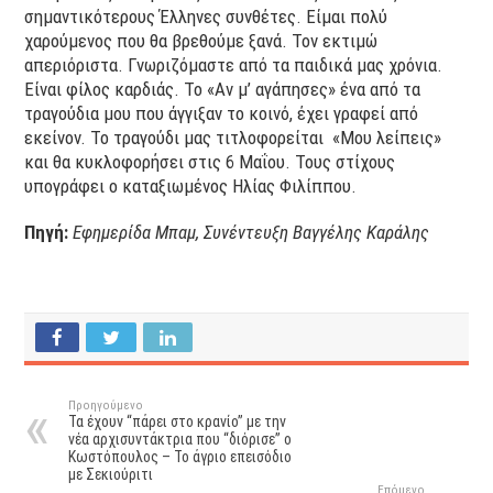
σημαντικότερους Έλληνες συνθέτες. Είμαι πολύ
χαρούμενος που θα βρεθούμε ξανά. Τον εκτιμώ
απεριόριστα. Γνωριζόμαστε από τα παιδικά μας χρόνια.
Είναι φίλος καρδιάς. Το «Αν μ’ αγάπησες» ένα από τα
τραγούδια μου που άγγιξαν το κοινό, έχει γραφεί από
εκείνον. Το τραγούδι μας τιτλοφορείται «Μου λείπεις»
και θα κυκλοφορήσει στις 6 Μαΐου. Τους στίχους
υπογράφει ο καταξιωμένος Ηλίας Φιλίππου.
Πηγή:
Εφημερίδα Μπαμ, Συνέντευξη Βαγγέλης Καράλης
Προηγούμενο
Τα έχουν “πάρει στο κρανίο” με την
νέα αρχισυντάκτρια που “διόρισε” ο
Κωστόπουλος – Το άγριο επεισόδιο
με Σεκιούριτι
Επόμενο