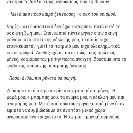
να είμαστε δίπλα στους ανθρώπους που τη βίωσαν.
– Μετά από πόσο καιρό ξεπέρασες το σοκ του σεισμού;
Νομίζω ότι ουσιαστικά δεν έχω ξεπεράσει ποτέ αυτό το
σοκ στη ζωή μου. Έπειτα από πέντε μήνες στην σκηνή
μείναμε στο σπίτι της αδελφής μου, το οποίο είχε
επισκευαστεί -γιατί το πατρικό μου είχε ολοκληρωτικά
καταστραφεί. Δε θα ξεχάσω ποτέ, πώς τους πρώτους
μήνες, κοιμόμασταν με την πόρτα ανοιχτή. Ζούσαμε υπό το
φόβο της επόμενης σεισμικής δόνησης.
–
Πόσοι άνθρωποι μένατε σε σκηνή;
Ζούσαμε επτά άτομα σε μία σκηνή για πέντε μήνες. Η
μαμά μου, ο μπαμπάς μου, τα ανίψια μου, η αδελφή μου και
ο γαμπρός μου. Μετά από πρώτους μήνες επειδή δεν ήταν
εφικτό να συμβιώσουμε σε ένα τόσο μικρό χώρο
αγοράσαμε ένα τροχόσπιτο. Ήταν μία τραγική περίοδος.