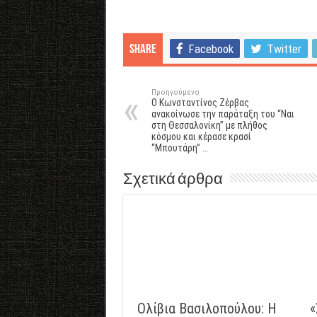
Facebook
Twitter
Share
Προηγούμενο
Ο Κωνσταντίνος Ζέρβας
ανακοίνωσε την παράταξη του “Ναι
στη Θεσσαλονίκη” με πλήθος
κόσμου και κέρασε κρασί
“Μπουτάρη” …
Σχετικά άρθρα
Ολίβια Βασιλοπούλου: Η
«