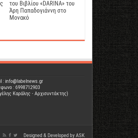
ός
του Βιβλίου «DARINA» του
Άρη Παπαδογιάννη στο
Μονακό
l : info@labelnews.gr
φωνο : 6998712903
γέλης Καράλης - Αρχισυντάκτης)
Designed & Developed by
ASK