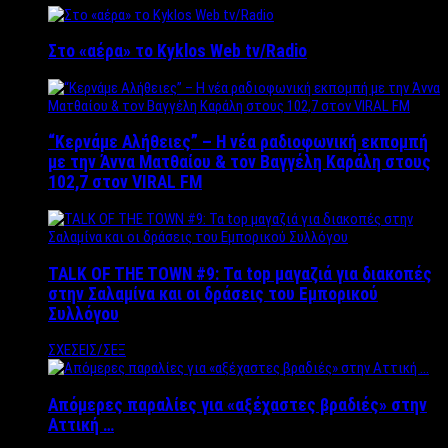
Στο «αέρα» το Kyklos Web tv/Radio
“Kερνάμε Αλήθειες” – Η νέα ραδιοφωνική εκπομπή
με την Άννα Ματθαίου & τον Βαγγέλη Καράλη στους
102,7 στον VIRAL FM
TALK OF THE TOWN #9: Τα top μαγαζιά για διακοπές
στην Σαλαμίνα και οι δράσεις του Εμπορικού
Συλλόγου
ΣΧΕΣΕΙΣ/ΣΕΞ
Απόμερες παραλίες για «αξέχαστες βραδιές» στην
Αττική …