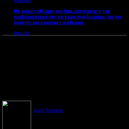
Με μικρές αλλαγές και tips, μετατρέψτε την
κρεβατοκάμαρά σας σε χώρο που διεγείρει τις πιο
δυνατές και ερωτικές αισθήσεις
ENGLISH
Διακοπές στο χωριό – Με
αναμνήσεις, όμορφες στιγμές
και «μυρωδιές» από τα
παιδικά μας χρόνια
Άκης Τσακίρης