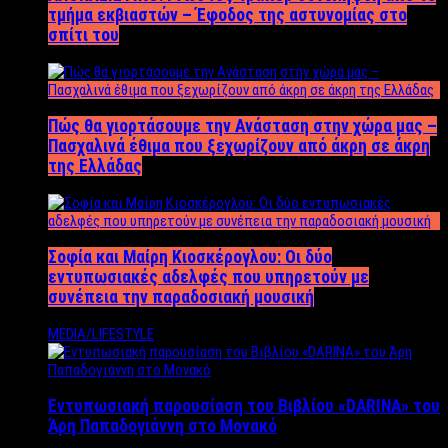
τμήμα εκβιαστών – Έφοδος της αστυνομίας στο
σπίτι του
Πώς θα γιορτάσουμε την Ανάσταση στην χώρα μας –
Πασχαλινά έθιμα που ξεχωρίζουν από άκρη σε άκρη
της Ελλάδας
Σοφία και Μαίρη Κιοσκέρογλου: Οι δύο
εντυπωσιακές αδελφές που υπηρετούν με
συνέπεια την παραδοσιακή μουσική
MEDIA/LIFESTYLE
Εντυπωσιακή παρουσίαση του Βιβλίου «DARINA» του
Άρη Παπαδογιάννη στο Μονακό