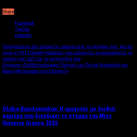
ενέργεια και καλή διάθεση.
Share
Facebook
Twitter
LinkedIn
Προηγούμενο
Δεν μπορείτε μακριά από το σκυλάκι σας; Αυτές
είναι οι Pet Friendly παραλίες που μπορείτε να απολαύσετε το
μπάνιο σας μαζί με το κατοικίδιο σας
Επόμενο
«Σαββατοκύριακο Παντού» με Πέτρο Κουσουλό και
Βάσω Μητρομάρα στο EpsilonTv
Σχετικά άρθρα
Ολίβια Βασιλοπούλου: Η ομογενής με διεθνή
καριέρα που διεκδικεί το στέμμα του Miss
Universe Greece 2026