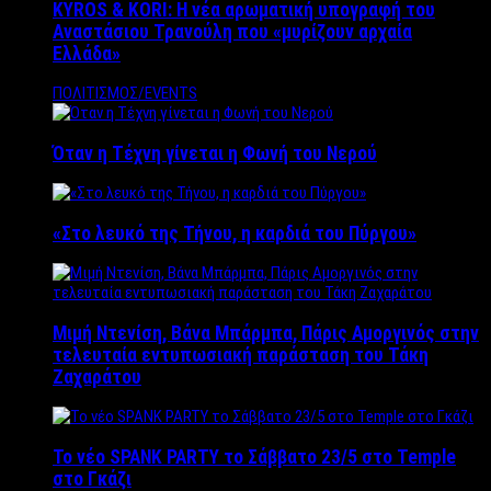
KYROS & KORI: Η νέα αρωματική υπογραφή του
Αναστάσιου Τρανούλη που «μυρίζουν αρχαία
Ελλάδα»
ΠΟΛΙΤΙΣΜΟΣ/EVENTS
Όταν η Τέχνη γίνεται η Φωνή του Νερού
«Στο λευκό της Τήνου, η καρδιά του Πύργου»
Μιμή Ντενίση, Βάνα Μπάρμπα, Πάρις Αμοργινός στην
τελευταία εντυπωσιακή παράσταση του Τάκη
Ζαχαράτου
Το νέο SPANK PARTY το Σάββατο 23/5 στο Temple
στο Γκάζι