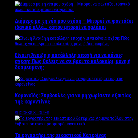
Διήμερο με τη νέα μου σχέση – Μπορεί να φαντάζει
ιδανικό αλλά… κάπου μπορεί να χαλάσει
Είναι η Άνοιξη η κατάλληλη εποχή για να κάνεις
σχέση; Πώς θέλεις να σε βρει το καλοκαίρι, μόνη ή
δεσμευμένη;
Κορονοϊός: Συμβουλές για να μη χωρίσετε εξαιτίας
της καραντίνας
SUCCESS STORIES
Το εργαστήρι της εικαστικού Κατερίνας