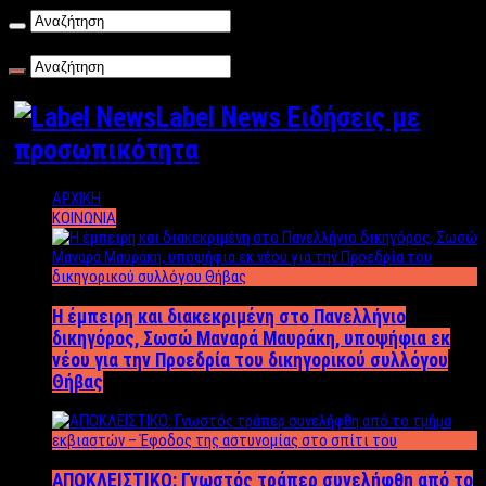
Παρασκευή , 07/08/2026
Label News Ειδήσεις με
προσωπικότητα
ΑΡΧΙΚΗ
ΚΟΙΝΩΝΙΑ
Η έμπειρη και διακεκριμένη στο Πανελλήνιο
δικηγόρος, Σωσώ Μαναρά Μαυράκη, υποψήφια εκ
νέου για την Προεδρία του δικηγορικού συλλόγου
Θήβας
ΑΠΟΚΛΕΙΣΤΙΚΟ: Γνωστός τράπερ συνελήφθη από το