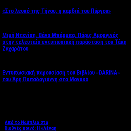
«Στο λευκό της Τήνου, η καρδιά του Πύργου»
Μιμή Ντενίση, Βάνα Μπάρμπα, Πάρις Αμοργινός
στην τελευταία εντυπωσιακή παράσταση του Τάκη
Ζαχαράτου
Εντυπωσιακή παρουσίαση του Βιβλίου «DARINA»
του Άρη Παπαδογιάννη στο Μονακό
Δείτε επίσης
Από το Ναύπλιο στο
διεθνές κοινό: Η «Αέναη