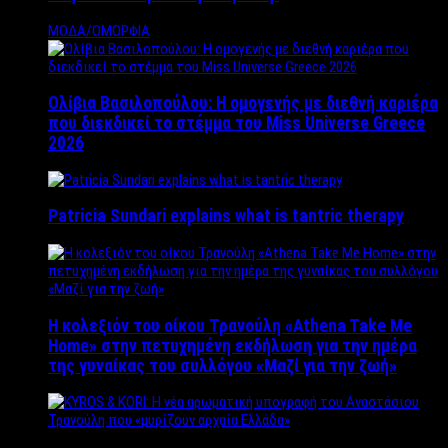
ΜΟΔΑ/ΟΜΟΡΦΙΑ
Ολίβια Βασιλοπούλου: Η ομογενής με διεθνή καριέρα
που διεκδικεί το στέμμα του Miss Universe Greece
2026
Patricia Sundari explains what is tantric therapy
Η κολεξιόν του οίκου Τρανούλη «Athena Take Me
Home» στην πετυχημένη εκδήλωση για την ημέρα
της γυναίκας του συλλόγου «Μαζί για την ζωή»