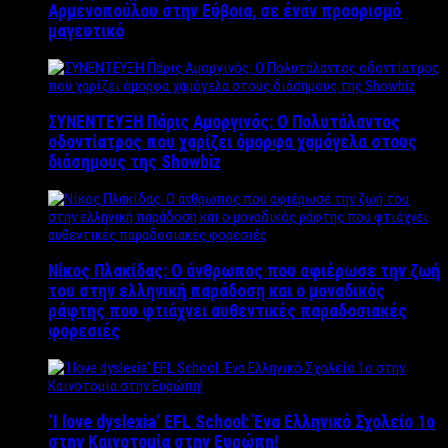
Αρμενοπούλου στην Εύβοια, σε έναν προορισμό
μαγευτικό
ΣΥΝΕΝΤΕΥΞΗ Πάρις Αμοργινός: O Πολυτάλαντος
οδοντίατρος που χαρίζει όμορφα χαμόγελα στους
διάσημους της Showbiz
Νίκος Πλακίδας: O άνθρωπος που αφιέρωσε την ζωή
του στην ελληνική παράδοση και ο μοναδικός
ράφτης που φτιάχνει αυθεντικές παραδοσιακές
φορεσιές
‘Ι love dyslexia’ EFL School: Ένα Ελληνικό Σχολείo 1ο
στην Καινοτομία στην Ευρώπη!