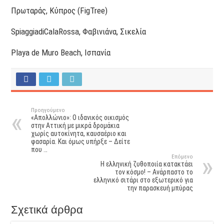
Πρωταράς, Κύπρος (FigTree)
SpiaggiadiCalaRossa, Φαβινιάνα, Σικελία
Playa de Muro Beach, Ισπανία
Προηγούμενο
«Απολλώνιο»: O ιδανικός οικισμός
στην Αττική με μικρά δρομάκια
χωρίς αυτοκίνητα, καυσαέριο και
φασαρία. Και όμως υπήρξε – Δείτε
που …
Επόμενο
Η ελληνική ζυθοποιία κατακτάει
τον κόσμο! – Ανάρπαστο το
ελληνικό σιτάρι στο εξωτερικό για
την παρασκευή μπύρας
Σχετικά άρθρα