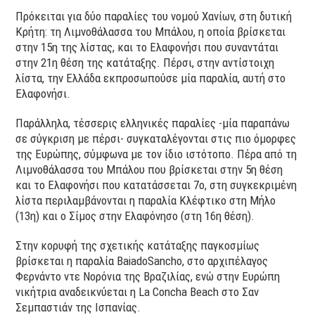
Πρόκειται για δύο παραλίες του νομού Χανίων, στη δυτική
Κρήτη: τη Λιμνοθάλασσα του Μπάλου, η οποία βρίσκεται
στην 15η της λίστας, και το Ελαφονήσι που συναντάται
στην 21η θέση της κατάταξης. Πέρσι, στην αντίστοιχη
λίστα, την Ελλάδα εκπροσωπούσε μία παραλία, αυτή στο
Ελαφονήσι.
Παράλληλα, τέσσερις ελληνικές παραλίες -μία παραπάνω
σε σύγκριση με πέρσι- συγκαταλέγονται στις πιο όμορφες
της Ευρώπης, σύμφωνα με τον ίδιο ιστότοπο. Πέρα από τη
Λιμνοθάλασσα του Μπάλου που βρίσκεται στην 5η θέση
και το Ελαφονήσι που κατατάσσεται 7ο, στη συγκεκριμένη
λίστα περιλαμβάνονται η παραλία Κλέφτικο στη Μήλο
(13η) και ο Σίμος στην Ελαφόνησο (στη 16η θέση).
Στην κορυφή της σχετικής κατάταξης παγκοσμίως
βρίσκεται η παραλία BaiadoSancho, στο αρχιπέλαγος
Φερνάντο ντε Νορόνια της Βραζιλίας, ενώ στην Ευρώπη
νικήτρια αναδεικνύεται η La Concha Beach στο Σαν
Σεμπαστιάν της Ισπανίας.