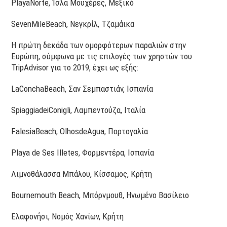
PlayaNorte, Ίσλα Μουχέρες, Μεξικό
SevenMileBeach, Νεγκρίλ, Τζαμάικα
Η πρώτη δεκάδα των ομορφότερων παραλιών στην
Ευρώπη, σύμφωνα με τις επιλογές των χρηστών του
TripAdvisor για το 2019, έχει ως εξής:
LaConchaBeach, Σαν Σεμπαστιάν, Ισπανία
SpiaggiadeiConigli, Λαμπεντούζα, Ιταλία
FalesiaBeach, ΟlhosdeAgua, Πορτογαλία
Playa de Ses Illetes, Φορμεντέρα, Ισπανία
Λιμνοθάλασσα Μπάλου, Κίσσαμος, Κρήτη
Bournemouth Beach, Μπόρνμουθ, Ηνωμένο Βασίλειο
Ελαφονήσι, Νομός Χανίων, Κρήτη