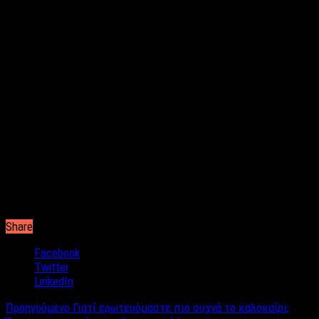
Συγκεκριμένα, η μητέρα της γνωστής παρουσιάστριας ένιωσε
έντονους πόνους στην κοιλιακή χώρα και η αρχική διάγνωση
των γιατρών στον Πύργο κανει λόγο για κάποια δυσλειτουργία
των εντέρων.
Τα συμπτώματα, όμως, συνέχισαν να ταλαιπωρούν τη γυναίκα
και ύστερα από επιμονή της δημοσιογράφου, η ασθενής
μεταφέρθηκε στο Ρίο. Εκεί, οι γιατροί διαπίστωσαν ότι
πρόκειται για σοβαρό πρόβλημα με τη χολή και όχι για
δυσλειτουργία στα έντερα, όπως είχε αρχικά διαγνωστεί.
Αμέσως η γυναίκα μεταφέρθηκε στη Χειρουργική Κλινική του
νοσοκομείου, ενώ η Αγγελική Νικολούλη δεν έχει φύγει στιγμή
από το πλευρό της ελπίζοντας στο καλύτερο!
Share
Facebook
Twitter
LinkedIn
Προηγούμενο
Γιατί ερωτευόμαστε πιο συχνά το καλοκαίρι;