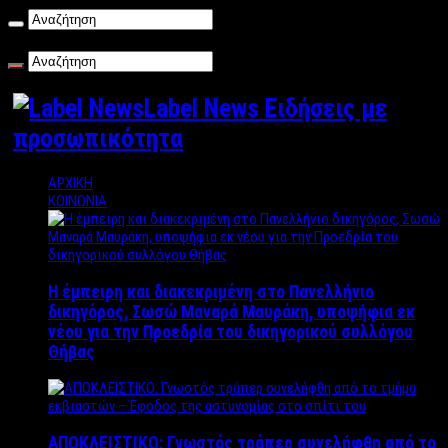
Κυριακή , 09/08/2026
Label News Ειδήσεις με
προσωπικότητα
ΑΡΧΙΚΗ
ΚΟΙΝΩΝΙΑ
Η έμπειρη και διακεκριμένη στο Πανελλήνιο
δικηγόρος, Σωσώ Μαναρά Μαυράκη, υποψήφια εκ
νέου για την Προεδρία του δικηγορικού συλλόγου
Θήβας
ΑΠΟΚΛΕΙΣΤΙΚΟ: Γνωστός τράπερ συνελήφθη από το