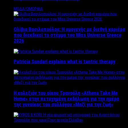
ΜΟΔΑ/ΟΜΟΡΦΙΑ
Ολίβια Βασιλοπούλου: Η ομογενής με διεθνή καριέρα
που διεκδικεί το στέμμα του Miss Universe Greece
2026
Patricia Sundari explains what is tantric therapy
Η κολεξιόν του οίκου Τρανούλη «Athena Take Me
Home» στην πετυχημένη εκδήλωση για την ημέρα
της γυναίκας του συλλόγου «Μαζί για την ζωή»