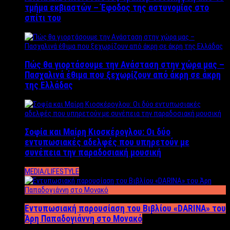
τμήμα εκβιαστών – Έφοδος της αστυνομίας στο
σπίτι του
Πώς θα γιορτάσουμε την Ανάσταση στην χώρα μας –
Πασχαλινά έθιμα που ξεχωρίζουν από άκρη σε άκρη
της Ελλάδας
Σοφία και Μαίρη Κιοσκέρογλου: Οι δύο
εντυπωσιακές αδελφές που υπηρετούν με
συνέπεια την παραδοσιακή μουσική
MEDIA/LIFESTYLE
Εντυπωσιακή παρουσίαση του Βιβλίου «DARINA» του
Άρη Παπαδογιάννη στο Μονακό