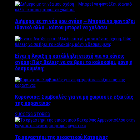
Διήμερο με τη νέα μου σχέση – Μπορεί να φαντάζει
ιδανικό αλλά… κάπου μπορεί να χαλάσει
Είναι η Άνοιξη η κατάλληλη εποχή για να κάνεις
σχέση; Πώς θέλεις να σε βρει το καλοκαίρι, μόνη ή
δεσμευμένη;
Κορονοϊός: Συμβουλές για να μη χωρίσετε εξαιτίας
της καραντίνας
SUCCESS STORIES
Το εργαστήρι της εικαστικού Κατερίνας