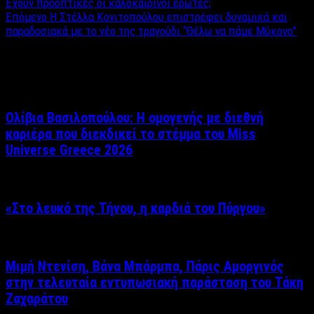
Έχουν προοπτικές οι καλοκαιρινοί έρωτες;
Επόμενο
Η Στέλλα Κονιτοπούλου επιστρέφει δυναμικά και
παραδοσιακά με το νέο της τραγούδι “Θέλω να πάμε Μύκονο”
Σχετικά άρθρα
Ολίβια Βασιλοπούλου: Η ομογενής με διεθνή
καριέρα που διεκδικεί το στέμμα του Miss
Universe Greece 2026
«Στο λευκό της Τήνου, η καρδιά του Πύργου»
Μιμή Ντενίση, Βάνα Μπάρμπα, Πάρις Αμοργινός
στην τελευταία εντυπωσιακή παράσταση του Τάκη
Ζαχαράτου