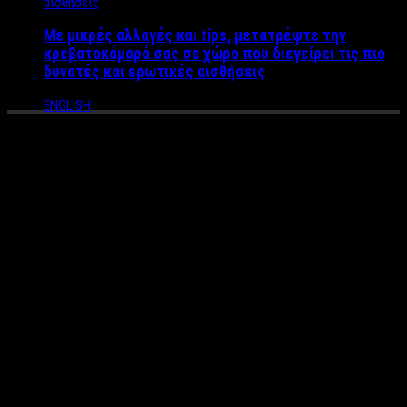
Με μικρές αλλαγές και tips, μετατρέψτε την
κρεβατοκάμαρά σας σε χώρο που διεγείρει τις πιο
δυνατές και ερωτικές αισθήσεις
ENGLISH
Δύσκολες ώρες για την
Αγγελική Νικολούλη με το
σοβαρό πρόβλημα υγείας
Πολύ δύσκολες στιγμές βιώνει η Αγγελική Νικολούλη,
καθώς η μητέρα της νοσηλεύεται τα τελευταία 24ωρα σε
σοβαρή κατάσταση στο Πανεπιστημιακό Νοσοκομείο του
Ρίου.
Σύμφωνα με την εφημερίδα Espresso, αιτία της κατάστασης
είναι μια λανθασμένη διάγνωση των γιατρών, με αποτέλεσμα
πλέον η ασθενής να δίνει μάχη για τη ζωή της.