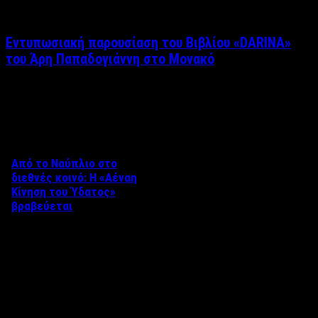
Εντυπωσιακή παρουσίαση του Βιβλίου «DARINA»
του Άρη Παπαδογιάννη στο Μονακό
Δείτε επίσης
Από το Ναύπλιο στο
διεθνές κοινό: Η «Αέναη
Κίνηση του Ύδατος»
βραβεύεται
Στο πλαίσιο του 8ου Διεθνούς
Φεστιβάλ Κινηματογράφου
Ναυπλίου «ΓΕΦΥΡΕΣ», το
ντοκιμαντέρ «Η Αέναη Κίνηση
του …