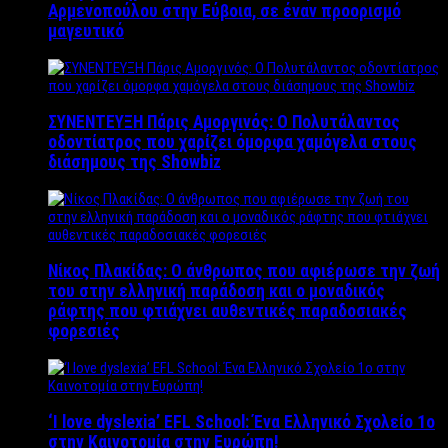
Αρμενοπούλου στην Εύβοια, σε έναν προορισμό
μαγευτικό
ΣΥΝΕΝΤΕΥΞΗ Πάρις Αμοργινός: O Πολυτάλαντος
οδοντίατρος που χαρίζει όμορφα χαμόγελα στους
διάσημους της Showbiz
Νίκος Πλακίδας: O άνθρωπος που αφιέρωσε την ζωή
του στην ελληνική παράδοση και ο μοναδικός
ράφτης που φτιάχνει αυθεντικές παραδοσιακές
φορεσιές
‘Ι love dyslexia’ EFL School: Ένα Ελληνικό Σχολείo 1ο
στην Καινοτομία στην Ευρώπη!