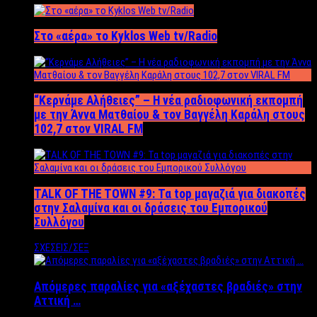
Στο «αέρα» το Kyklos Web tv/Radio
“Kερνάμε Αλήθειες” – Η νέα ραδιοφωνική εκπομπή
με την Άννα Ματθαίου & τον Βαγγέλη Καράλη στους
102,7 στον VIRAL FM
TALK OF THE TOWN #9: Τα top μαγαζιά για διακοπές
στην Σαλαμίνα και οι δράσεις του Εμπορικού
Συλλόγου
ΣΧΕΣΕΙΣ/ΣΕΞ
Απόμερες παραλίες για «αξέχαστες βραδιές» στην
Αττική …