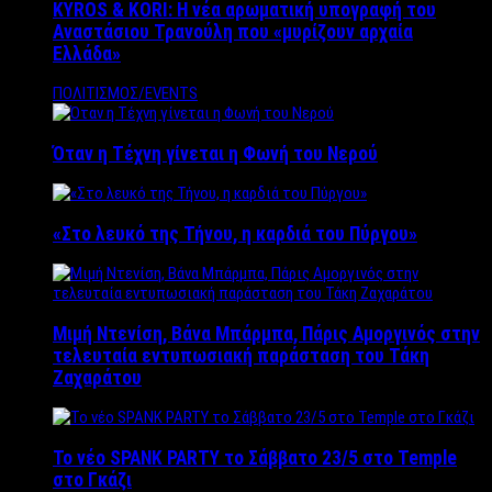
KYROS & KORI: Η νέα αρωματική υπογραφή του
Αναστάσιου Τρανούλη που «μυρίζουν αρχαία
Ελλάδα»
ΠΟΛΙΤΙΣΜΟΣ/EVENTS
Όταν η Τέχνη γίνεται η Φωνή του Νερού
«Στο λευκό της Τήνου, η καρδιά του Πύργου»
Μιμή Ντενίση, Βάνα Μπάρμπα, Πάρις Αμοργινός στην
τελευταία εντυπωσιακή παράσταση του Τάκη
Ζαχαράτου
Το νέο SPANK PARTY το Σάββατο 23/5 στο Temple
στο Γκάζι