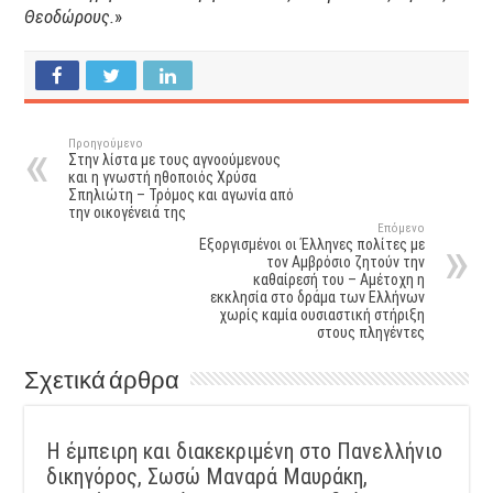
Θεοδώρους.
»
Προηγούμενο
Στην λίστα με τους αγνοούμενους
και η γνωστή ηθοποιός Χρύσα
Σπηλιώτη – Τρόμος και αγωνία από
την οικογένειά της
Επόμενο
Εξοργισμένοι οι Έλληνες πολίτες με
τον Αμβρόσιο ζητούν την
καθαίρεσή του – Αμέτοχη η
εκκλησία στο δράμα των Ελλήνων
χωρίς καμία ουσιαστική στήριξη
στους πληγέντες
Σχετικά άρθρα
Η έμπειρη και διακεκριμένη στο Πανελλήνιο
δικηγόρος, Σωσώ Μαναρά Μαυράκη,