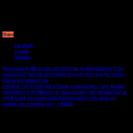
ενδιαφέροντα ξυλόγλυπτα ενώ υπάρχουν ακόμα δύο εκκλησίες
και τρία διαφορετικά υπαίθρια θέατρα. Ελπίζω να σας έδωσα
μερικές λύσεις, από εκεί και πέρα το μόνο που χρειάζεστε
είναι καλή παρέα, όμορφη διάθεση και σύμμαχο πάντα τον ήλιο.
Share
Facebook
Twitter
LinkedIn
Προηγούμενο
Μέχρι που επιτρέπεται να παρεμβαίνεις στην
προσωπική ζωή του συντρόφου σου και πότε γίνεται τοξική
ζήλεια και «αρρώστια»;
Επόμενο
Την στιγμή που ο Ρέμος «προσκυνάει» τους Άραβες
«Κροίσους» στην Μύκονο, οι «φουσκωτοί» του κατεβάζουν με
την βία από την σκηνή απλό Έλληνα πολίτη που πήγε να
χορέψει σε συναυλία του – (VIDEO)
Σχετικά άρθρα