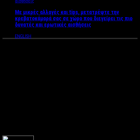
Με μικρές αλλαγές και tips, μετατρέψτε την
κρεβατοκάμαρά σας σε χώρο που διεγείρει τις πιο
δυνατές και ερωτικές αισθήσεις
ENGLISH
Επιστροφή στην Αθήνα μετά
από διακοπές; Μην τα
«βάφεις μαύρα» και δοκίμασε
το νέο οικονομικό trend,
κάνοντας πικ – νικ στην
πόλη!