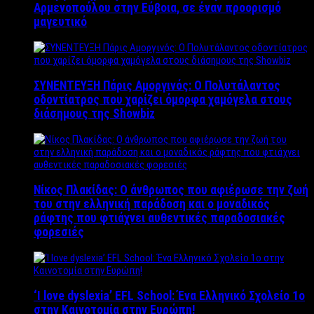
Αρμενοπούλου στην Εύβοια, σε έναν προορισμό
μαγευτικό
ΣΥΝΕΝΤΕΥΞΗ Πάρις Αμοργινός: O Πολυτάλαντος
οδοντίατρος που χαρίζει όμορφα χαμόγελα στους
διάσημους της Showbiz
Νίκος Πλακίδας: O άνθρωπος που αφιέρωσε την ζωή
του στην ελληνική παράδοση και ο μοναδικός
ράφτης που φτιάχνει αυθεντικές παραδοσιακές
φορεσιές
‘Ι love dyslexia’ EFL School: Ένα Ελληνικό Σχολείo 1ο
στην Καινοτομία στην Ευρώπη!