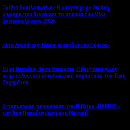
Ολίβια Βασιλοπούλου: Η ομογενής με διεθνή
καριέρα που διεκδικεί το στέμμα του Miss
Universe Greece 2026
«Στο λευκό της Τήνου, η καρδιά του Πύργου»
Μιμή Ντενίση, Βάνα Μπάρμπα, Πάρις Αμοργινός
στην τελευταία εντυπωσιακή παράσταση του Τάκη
Ζαχαράτου
Εντυπωσιακή παρουσίαση του Βιβλίου «DARINA»
του Άρη Παπαδογιάννη στο Μονακό