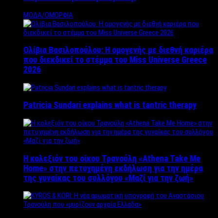
ΜΟΔΑ/ΟΜΟΡΦΙΑ
Ολίβια Βασιλοπούλου: Η ομογενής με διεθνή καριέρα
που διεκδικεί το στέμμα του Miss Universe Greece
2026
Patricia Sundari explains what is tantric therapy
Η κολεξιόν του οίκου Τρανούλη «Athena Take Me
Home» στην πετυχημένη εκδήλωση για την ημέρα
της γυναίκας του συλλόγου «Μαζί για την ζωή»