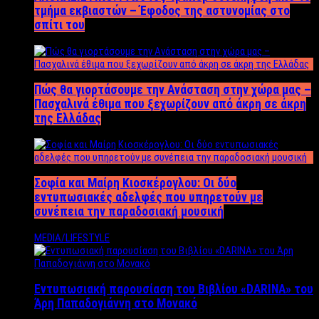
τμήμα εκβιαστών – Έφοδος της αστυνομίας στο
σπίτι του
Πώς θα γιορτάσουμε την Ανάσταση στην χώρα μας –
Πασχαλινά έθιμα που ξεχωρίζουν από άκρη σε άκρη
της Ελλάδας
Σοφία και Μαίρη Κιοσκέρογλου: Οι δύο
εντυπωσιακές αδελφές που υπηρετούν με
συνέπεια την παραδοσιακή μουσική
MEDIA/LIFESTYLE
Εντυπωσιακή παρουσίαση του Βιβλίου «DARINA» του
Άρη Παπαδογιάννη στο Μονακό