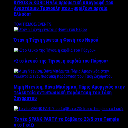
KYROS & KORI: Η νέα αρωματική υπογραφή του
Αναστάσιου Τρανούλη που «μυρίζουν αρχαία
Ελλάδα»
ΠΟΛΙΤΙΣΜΟΣ/EVENTS
Όταν η Τέχνη γίνεται η Φωνή του Νερού
«Στο λευκό της Τήνου, η καρδιά του Πύργου»
Μιμή Ντενίση, Βάνα Μπάρμπα, Πάρις Αμοργινός στην
τελευταία εντυπωσιακή παράσταση του Τάκη
Ζαχαράτου
Το νέο SPANK PARTY το Σάββατο 23/5 στο Temple
στο Γκάζι