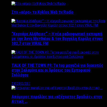
Στο «αέρα» το Kyklos Web tv/Radio
“Kερνάμε Αλήθειες” – Η νέα ραδιοφωνική εκπομπή
με την Άννα Ματθαίου & τον Βαγγέλη Καράλη στους
102,7 στον VIRAL FM
TALK OF THE TOWN #9: Τα top μαγαζιά για διακοπές
στην Σαλαμίνα και οι δράσεις του Εμπορικού
Συλλόγου
ΣΧΕΣΕΙΣ/ΣΕΞ
Απόμερες παραλίες για «αξέχαστες βραδιές» στην
Αττική …