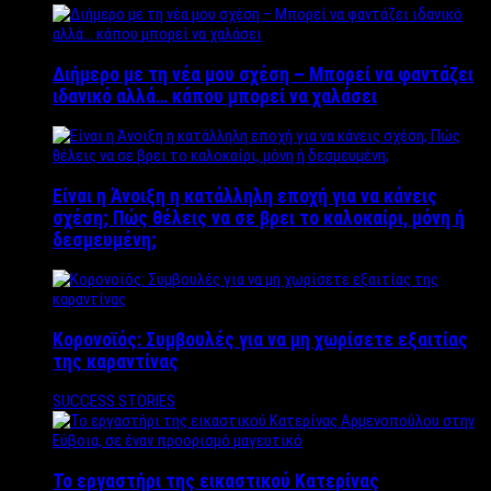
Διήμερο με τη νέα μου σχέση – Μπορεί να φαντάζει
ιδανικό αλλά… κάπου μπορεί να χαλάσει
Είναι η Άνοιξη η κατάλληλη εποχή για να κάνεις
σχέση; Πώς θέλεις να σε βρει το καλοκαίρι, μόνη ή
δεσμευμένη;
Κορονοϊός: Συμβουλές για να μη χωρίσετε εξαιτίας
της καραντίνας
SUCCESS STORIES
Το εργαστήρι της εικαστικού Κατερίνας