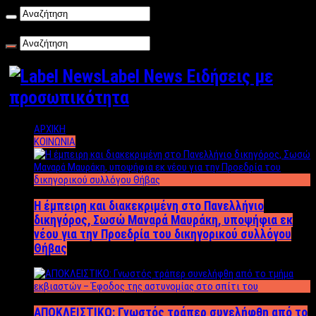
Σάββατο , 08/08/2026
Label News Ειδήσεις με
προσωπικότητα
ΑΡΧΙΚΗ
ΚΟΙΝΩΝΙΑ
Η έμπειρη και διακεκριμένη στο Πανελλήνιο
δικηγόρος, Σωσώ Μαναρά Μαυράκη, υποψήφια εκ
νέου για την Προεδρία του δικηγορικού συλλόγου
Θήβας
ΑΠΟΚΛΕΙΣΤΙΚΟ: Γνωστός τράπερ συνελήφθη από το