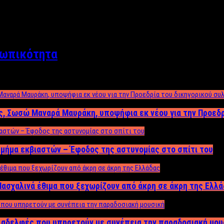
σωπικότητα
ος, Σωσώ Μαναρά Μαυράκη, υποψήφια εκ νέου για την Προεδ
μήμα εκβιαστών – Έφοδος της αστυνομίας στο σπίτι του
ασχαλινά έθιμα που ξεχωρίζουν από άκρη σε άκρη της Ελλ
ς αδελφές που υπηρετούν με συνέπεια την παραδοσιακή μου