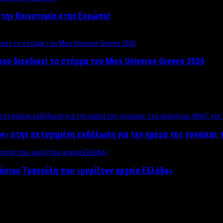
ο στην Καινοτομία στην Ευρώπη!
που διεκδικεί το στέμμα του Miss Universe Greece 2026
e» στην πετυχημένη εκδήλωση για την ημέρα της γυναίκας τ
άσιου Τρανούλη που «μυρίζουν αρχαία Ελλάδα»