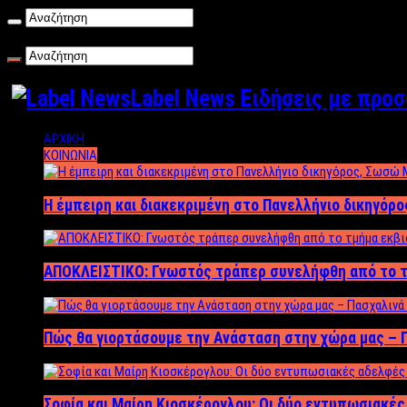
Παρασκευή , 07/08/2026
Label News Ειδήσεις με προ
ΑΡΧΙΚΗ
ΚΟΙΝΩΝΙΑ
Η έμπειρη και διακεκριμένη στο Πανελλήνιο δικηγόρ
ΑΠΟΚΛΕΙΣΤΙΚΟ: Γνωστός τράπερ συνελήφθη από το τ
Πώς θα γιορτάσουμε την Ανάσταση στην χώρα μας – Π
Σοφία και Μαίρη Κιοσκέρογλου: Οι δύο εντυπωσιακέ