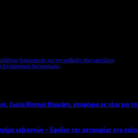
ελλήνιος διαγωνισμός για την ανάδειξη νέων μοντέλων
ν Επτανησιακή Γαστρονομία»
ρος, Σωσώ Μαναρά Μαυράκη, υποψήφια εκ νέου για τη
μήμα εκβιαστών – Έφοδος της αστυνομίας στο σπίτι