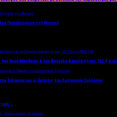
Άρη Παπαδογιάννη στο Μονακό
 την Άννα Ματθαίου & τον Βαγγέλη Καράλη στους 102,7 στο
την Σαλαμίνα και οι δράσεις του Εμπορικού Συλλόγου
ττική …