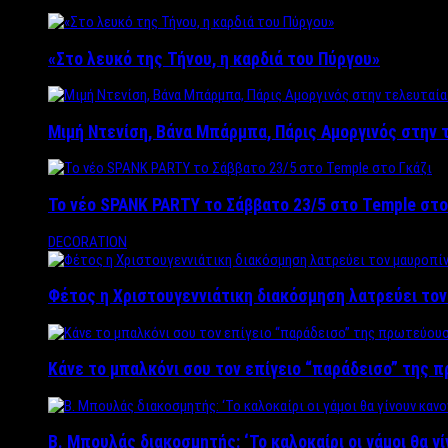
«Στο λευκό της Τήνου, η καρδιά του Πύργου»
Μιμή Ντενίση, Βάνα Μπάρμπα, Πάρις Αμοργινός στην
Το νέο SPANK PARTY το Σάββατο 23/5 στο Temple στο
DECORATION
Φέτος η Χριστουγεννιάτικη διακόσμηση λατρεύει το
Κάνε το μπαλκόνι σου τον επίγειο “παράδεισο” της 
Β. Μπουλάς διακοσμητής: ‘Το καλοκαίρι οι γάμοι θα γ