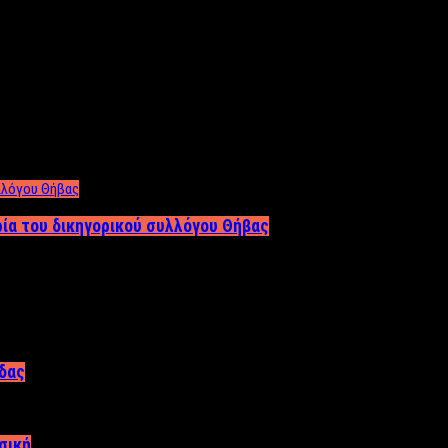
ρία του δικηγορικού συλλόγου Θήβας
άδας
σική