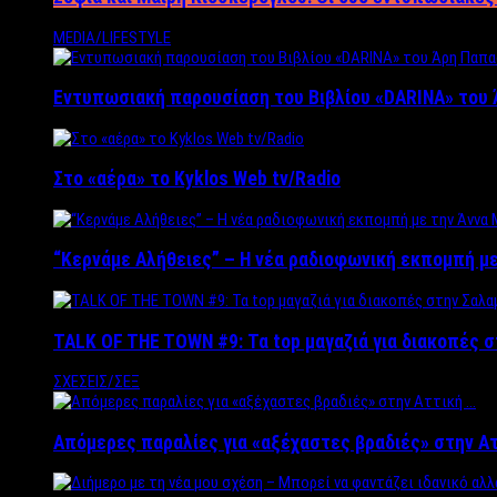
MEDIA/LIFESTYLE
Εντυπωσιακή παρουσίαση του Βιβλίου «DARINA» του 
Στο «αέρα» το Kyklos Web tv/Radio
“Kερνάμε Αλήθειες” – Η νέα ραδιοφωνική εκπομπή με
TALK OF THE TOWN #9: Τα top μαγαζιά για διακοπές σ
ΣΧΕΣΕΙΣ/ΣΕΞ
Απόμερες παραλίες για «αξέχαστες βραδιές» στην Α