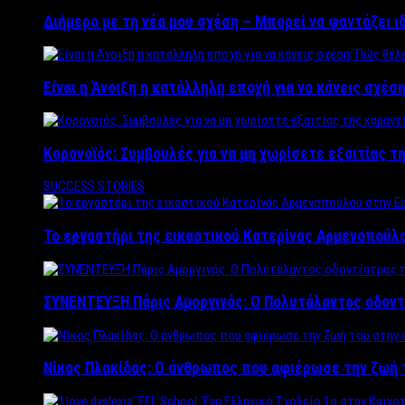
Διήμερο με τη νέα μου σχέση – Μπορεί να φαντάζει ι
Είναι η Άνοιξη η κατάλληλη εποχή για να κάνεις σχέση
Κορονοϊός: Συμβουλές για να μη χωρίσετε εξαιτίας τ
SUCCESS STORIES
Το εργαστήρι της εικαστικού Κατερίνας Αρμενοπούλο
ΣΥΝΕΝΤΕΥΞΗ Πάρις Αμοργινός: O Πολυτάλαντος οδοντ
Νίκος Πλακίδας: O άνθρωπος που αφιέρωσε την ζωή 