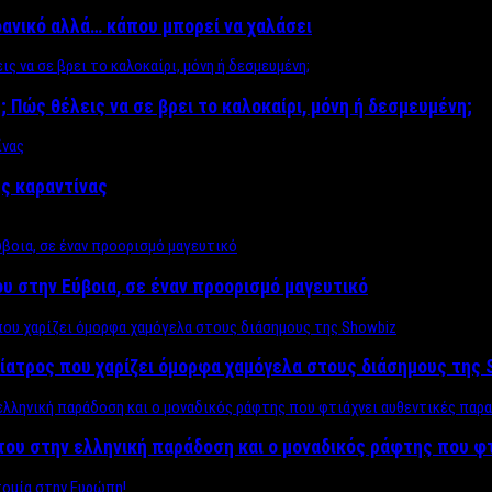
δανικό αλλά… κάπου μπορεί να χαλάσει
; Πώς θέλεις να σε βρει το καλοκαίρι, μόνη ή δεσμευμένη;
ης καραντίνας
υ στην Εύβοια, σε έναν προορισμό μαγευτικό
ίατρος που χαρίζει όμορφα χαμόγελα στους διάσημους της 
του στην ελληνική παράδοση και ο μοναδικός ράφτης που φ