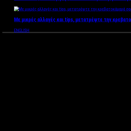
Με μικρές αλλαγές και tips, μετατρέψτε την κρεβατο
ENGLISH
Η Εικόνα της Παναγίας της Τήν
απεικονίσεις της εικόνας (ΦΩ
Πρόκειται για ένα από τα ιερότερα σύμβολα του Ελληνισμού και
την Παναγία αλλά και με τους απελευθερωτικούς αγώνες του λα
Κάτι που αρκετοί μπερδεύουν, εξαιτίας της κεντρικής πανηγύρε
Η Εικόνα της Παναγίας της Τήνου δεν απεικονίζει την Κοίμηση 
αποδίδεται στον Απόστολο Λουκά.
Πως είναι όμως η εικόνα της Παναγίας πίσω από τα τάματα των 
Αυτή είναι μια από τις σπανιότερες απεικονίσεις της εικόνας 