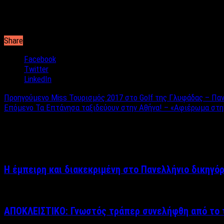
αυτό.
Share
Facebook
Twitter
LinkedIn
Προηγούμενο
Miss Τουρισμός 2017 στο Golf της Γλυφάδας – Παν
Επόμενο
Τα Επτάνησα ταξιδεύουν στην Αθήνα! – «Αφιέρωμα στη
Σχετικά άρθρα
Η έμπειρη και διακεκριμένη στο Πανελλήνιο δικηγό
ΑΠΟΚΛΕΙΣΤΙΚΟ: Γνωστός τράπερ συνελήφθη από το τ