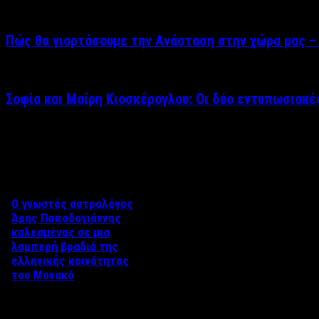
Πώς θα γιορτάσουμε την Ανάσταση στην χώρα μας – 
Σοφία και Μαίρη Κιοσκέρογλου: Οι δύο εντυπωσιακ
Δείτε επίσης
Ο γνωστός αστρολόγος
Άρης Παπαδογιάννης
καλεσμένος σε μια
λαμπερή βραδιά της
ελληνικής κοινότητας
του Μονακό
Η Ελληνική κοινότητα του
Μονακό διοργάνωσε μια