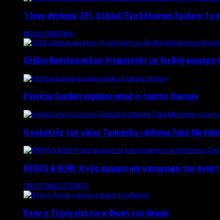
‘Ι love dyslexia’ EFL School: Ένα Ελληνικό Σχολείo 1
ΜΟΔΑ/ΟΜΟΡΦΙΑ
Ολίβια Βασιλοπούλου: Η ομογενής με διεθνή καριέρα 
Patricia Sundari explains what is tantric therapy
Η κολεξιόν του οίκου Τρανούλη «Athena Take Me Hom
KYROS & KORI: Η νέα αρωματική υπογραφή του Αναστ
ΠΟΛΙΤΙΣΜΟΣ/EVENTS
Όταν η Τέχνη γίνεται η Φωνή του Νερού