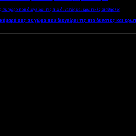
κάμαρά σας σε χώρο που διεγείρει τις πιο δυνατές και ερω
ου χωρίς τα τάματα – Δείτε μι
ΤΟ)
 της Ορθοδοξίας.
Η Ιερή Εικόνα της Παναγίας που φυλάσσεται 
ού μας τους προηγούμενους δυο αιώνες.
ως του Ναού της Παναγίας τον Δεκαπενταύγουστο, είναι η απεικό
της Θεοτόκου αλλά τον Ευαγγελισμό. Πρόκειται για μια εικόνα με
πιστών;
της Παναγίας της Τήνου, χωρίς το χρυσό «πουκάμισο» που την κο