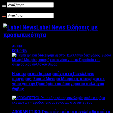
Παρασκευή , 07/08/2026
Label News Ειδήσεις με
προσωπικότητα
ΑΡΧΙΚΗ
ΚΟΙΝΩΝΙΑ
Η έμπειρη και διακεκριμένη στο Πανελλήνιο
δικηγόρος, Σωσώ Μαναρά Μαυράκη, υποψήφια εκ
νέου για την Προεδρία του δικηγορικού συλλόγου
Θήβας
ΑΠΟΚΛΕΙΣΤΙΚΟ: Γνωστός τράπερ συνελήφθη από το