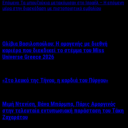
Επόμενο
Tα μπουζούκια μετακόμισαν στο Ισραήλ – Η επόμενη
μέρα στην διασκέδαση με πιστοποιητικό εμβολίου
Σχετικά άρθρα
Ολίβια Βασιλοπούλου: Η ομογενής με διεθνή
καριέρα που διεκδικεί το στέμμα του Miss
Universe Greece 2026
«Στο λευκό της Τήνου, η καρδιά του Πύργου»
Μιμή Ντενίση, Βάνα Μπάρμπα, Πάρις Αμοργινός
στην τελευταία εντυπωσιακή παράσταση του Τάκη
Ζαχαράτου