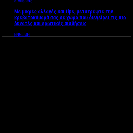
Με μικρές αλλαγές και tips, μετατρέψτε την
κρεβατοκάμαρά σας σε χώρο που διεγείρει τις πιο
δυνατές και ερωτικές αισθήσεις
ENGLISH
Η εκπαιδευτικός Αγγελική
Παππά κάνει περήφανη και
πάλι την Ελλάδα ως
υποψήφια για το μεγαλύτερο
βραβείο Παιδείας στον κόσμο
Μετά τη κατάκτηση της θέσης επί 2 συναπτά έτη στους 50
κορυφαίους εκπαιδευτικούς στον κόσμο για το Global Teacher
η
Prize και την παρουσία της στην 1
ομάδα υποψήφιων πολίτων