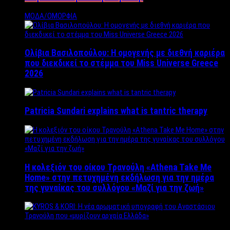
ΜΟΔΑ/ΟΜΟΡΦΙΑ
Ολίβια Βασιλοπούλου: Η ομογενής με διεθνή καριέρα
που διεκδικεί το στέμμα του Miss Universe Greece
2026
Patricia Sundari explains what is tantric therapy
Η κολεξιόν του οίκου Τρανούλη «Athena Take Me
Home» στην πετυχημένη εκδήλωση για την ημέρα
της γυναίκας του συλλόγου «Μαζί για την ζωή»