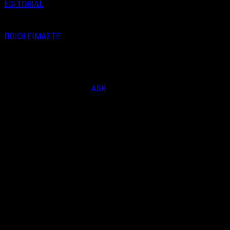
EDITORIAL
ΠΟΙΟΙ ΕΙΜΑΣΤΕ
Email : info@labelnews.gr
Τηλέφωνο : 6998712903
(Βαγγέλης Καράλης - Αρχισυντάκτης)
Designed & Developed by
ASK
© Copyright 2026, LabelNews - All Rights Reserved