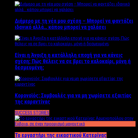
Διήμερο με τη νέα μου σχέση – Μπορεί να φαντάζει
ιδανικό αλλά… κάπου μπορεί να χαλάσει
Είναι η Άνοιξη η κατάλληλη εποχή για να κάνεις
σχέση; Πώς θέλεις να σε βρει το καλοκαίρι, μόνη ή
δεσμευμένη;
Κορονοϊός: Συμβουλές για να μη χωρίσετε εξαιτίας
της καραντίνας
SUCCESS STORIES
Το εργαστήρι της εικαστικού Κατερίνας