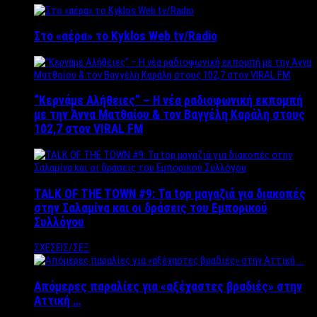
Στο «αέρα» το Kyklos Web tv/Radio
“Kερνάμε Αλήθειες” – Η νέα ραδιοφωνική εκπομπή
με την Άννα Ματθαίου & τον Βαγγέλη Καράλη στους
102,7 στον VIRAL FM
TALK OF THE TOWN #9: Τα top μαγαζιά για διακοπές
στην Σαλαμίνα και οι δράσεις του Εμπορικού
Συλλόγου
ΣΧΕΣΕΙΣ/ΣΕΞ
Απόμερες παραλίες για «αξέχαστες βραδιές» στην
Αττική …