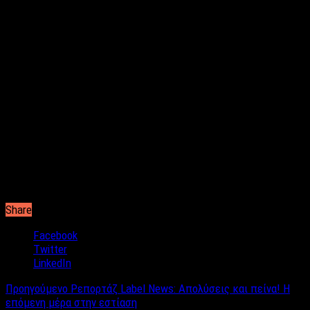
είναι η καλλιέργεια ενός Νέου Παραδείγματος Καινοτόμου,
Ολιστικής, Μετασχηματίζουσας Παιδείας, του 3Dlexia
Paradigm, ενώνοντας την Αρχαιά Ελληνική Σκέψη με την
επιστημονική βάση στις νέες έρευνες για την ευφυΐα της
καρδίας, τις ηθικές και κοινωνικές παραμέτρους της
Κβαντομηχανικής θεωρίας στην κοινωνία και τη διεύρυνση της
συνειδητότητας, στηρίζοντας την ισότιμη, ποιοτική πρόσβαση
στη μάθηση προς όλους και συμβάλλοντας στο σχηματισμό
μιας Νέας Γης Βιωσιμότητας, Ειρήνης και Ευημερίας στον 21ο
αιώνα. Για τους σκοπούς αυτούς σχεδιάστηκε ένας πλούτος
δράσεων όπως το SOS4Love Project για τους 17 στόχους
Βιωσιμότητας του ΟΗΕ, που ενεργοποιούν και ενδυναμώνουν
μαθητές, εκπαιδευτικούς, επιστήμονες και στους πολίτες της
Ελληνικής και της παγκόσμιας κοινότητας.
Share
Facebook
Twitter
LinkedIn
Προηγούμενο
Ρεπoρτάζ Label News: Απολύσεις και πείνα! Η
επόμενη μέρα στην εστίαση