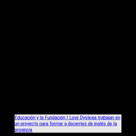
ισότιμη πρόσβαση στη μάθηση αλλά και στο δικαίωμα τους να
γίνουν χρήσιμοι παγκόσμιοι πολίτες με διεθνές φωνή, σκέψη
και συναίσθημα, καλλιεργώντας ταυτόχρονα τον ευφυή,
διαφορετικά χαρισματικό εγκέφαλο της δυσλεξίας,
καταρρίπτοντας λανθασμένα στερεότυπα, με πολλαπλά οφέλη
για όλη την κοινωνία. Είναι η στιγμή που η Ελλάδα θυμίζει
στον εαυτό της και στον κόσμο την οικουμενική αποστολή της
στο χώρο του πνεύματος, κρατώντας το ΦΩΣ της αναμμένο
σκιαγραφώντας το Μέλλον της παγκόσμιας παιδείας στη βάση
των ίσων ευκαιριών για όλα τα παιδιά.
LINKS από τις επίσημες ανακοινώσεις στα sites των
Υπουργείων Παιδείας Αργεντινής και Ρωσίας για τη συνεργασία
με την Κα. Παππά για το Yidan Prize:
Argentina
Educación y la Fundación I Love Dyslexia trabajan en
un proyecto para formar a docentes de inglés de la
provincia