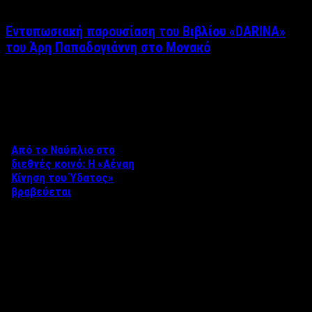
Εντυπωσιακή παρουσίαση του Βιβλίου «DARINA»
του Άρη Παπαδογιάννη στο Μονακό
Δείτε επίσης
Από το Ναύπλιο στο
διεθνές κοινό: Η «Αέναη
Κίνηση του Ύδατος»
βραβεύεται
Στο πλαίσιο του 8ου Διεθνούς
Φεστιβάλ Κινηματογράφου
Ναυπλίου «ΓΕΦΥΡΕΣ», το
ντοκιμαντέρ «Η Αέναη Κίνηση
του …