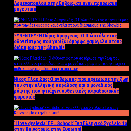
Αρμενοπούλου στην Εύβοια, σε έναν προορισμό
μαγευτικό
ΣΥΝΕΝΤΕΥΞΗ Πάρις Αμοργινός: O Πολυτάλαντος
οδοντίατρος που χαρίζει όμορφα χαμόγελα στους
διάσημους της Showbiz
Νίκος Πλακίδας: O άνθρωπος που αφιέρωσε την ζωή
του στην ελληνική παράδοση και ο μοναδικός
ράφτης που φτιάχνει αυθεντικές παραδοσιακές
φορεσιές
‘Ι love dyslexia’ EFL School: Ένα Ελληνικό Σχολείo 1ο
στην Καινοτομία στην Ευρώπη!