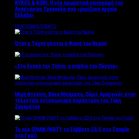
KYROS & KORI: Η νέα αρωματική υπογραφή του
Αναστάσιου Τρανούλη που «μυρίζουν αρχαία
Ελλάδα»
ΠΟΛΙΤΙΣΜΟΣ/EVENTS
Όταν η Τέχνη γίνεται η Φωνή του Νερού
«Στο λευκό της Τήνου, η καρδιά του Πύργου»
Μιμή Ντενίση, Βάνα Μπάρμπα, Πάρις Αμοργινός στην
τελευταία εντυπωσιακή παράσταση του Τάκη
Ζαχαράτου
Το νέο SPANK PARTY το Σάββατο 23/5 στο Temple
στο Γκάζι