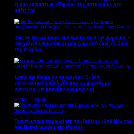
τμήμα εκβιαστών – Έφοδος της αστυνομίας στο
σπίτι του
Πώς θα γιορτάσουμε την Ανάσταση στην χώρα μας –
Πασχαλινά έθιμα που ξεχωρίζουν από άκρη σε άκρη
της Ελλάδας
Σοφία και Μαίρη Κιοσκέρογλου: Οι δύο
εντυπωσιακές αδελφές που υπηρετούν με
συνέπεια την παραδοσιακή μουσική
MEDIA/LIFESTYLE
Εντυπωσιακή παρουσίαση του Βιβλίου «DARINA» του
Άρη Παπαδογιάννη στο Μονακό