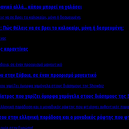
δανικό αλλά… κάπου μπορεί να χαλάσει
; Πώς θέλεις να σε βρει το καλοκαίρι, μόνη ή δεσμευμένη;
ης καραντίνας
υ στην Εύβοια, σε έναν προορισμό μαγευτικό
ίατρος που χαρίζει όμορφα χαμόγελα στους διάσημους της 
του στην ελληνική παράδοση και ο μοναδικός ράφτης που φ