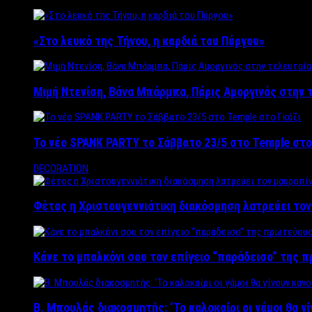
«Στο λευκό της Τήνου, η καρδιά του Πύργου»
Μιμή Ντενίση, Βάνα Μπάρμπα, Πάρις Αμοργινός στην
Το νέο SPANK PARTY το Σάββατο 23/5 στο Temple στο
DECORATION
Φέτος η Χριστουγεννιάτικη διακόσμηση λατρεύει το
Κάνε το μπαλκόνι σου τον επίγειο “παράδεισο” της 
Β. Μπουλάς διακοσμητής: ‘Το καλοκαίρι οι γάμοι θα γ