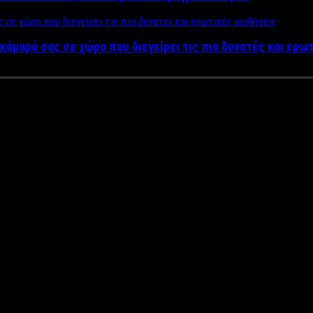
κάμαρά σας σε χώρο που διεγείρει τις πιο δυνατές και ερω
ά της ΕΡΤ που φέρνει και πάλι
ρος για μία ελληνική σειρά και μετά την απήχηση που έχουν τα ριά
α πούμε πως επιτέλους οι παραγωγές της ΕΡΤ πιάνουν τόπο, μπορε
αυτό της με τη διασκευή του μυθιστορήματος του Μυριβήλη.
χρυσή εποχή της δεκαετίας του 90. Είναι μια σειρά που οι παππούδ
θεσία, με τις σκηνές της να μην δένουν άριστα μεταξύ τους.