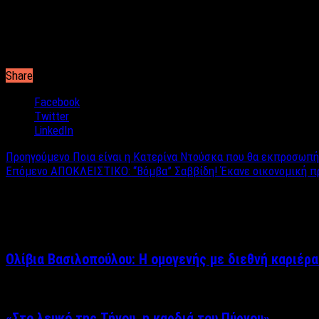
Share
Facebook
Twitter
LinkedIn
Προηγούμενο
Ποια είναι η Κατερίνα Ντούσκα που θα εκπροσωπήσ
Επόμενο
ΑΠΟΚΛΕΙΣΤΙΚΟ: “Βόμβα” Σαββίδη! Έκανε οικονομική πρό
Σχετικά άρθρα
Ολίβια Βασιλοπούλου: Η ομογενής με διεθνή καριέρα
«Στο λευκό της Τήνου, η καρδιά του Πύργου»