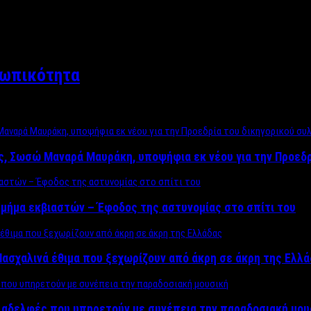
σωπικότητα
ος, Σωσώ Μαναρά Μαυράκη, υποψήφια εκ νέου για την Προεδ
μήμα εκβιαστών – Έφοδος της αστυνομίας στο σπίτι του
ασχαλινά έθιμα που ξεχωρίζουν από άκρη σε άκρη της Ελλ
ς αδελφές που υπηρετούν με συνέπεια την παραδοσιακή μου