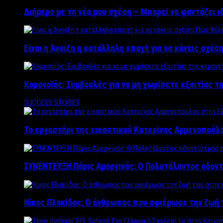
Διήμερο με τη νέα μου σχέση – Μπορεί να φαντάζει ι
Είναι η Άνοιξη η κατάλληλη εποχή για να κάνεις σχέση
Κορονοϊός: Συμβουλές για να μη χωρίσετε εξαιτίας τ
SUCCESS STORIES
Το εργαστήρι της εικαστικού Κατερίνας Αρμενοπούλο
ΣΥΝΕΝΤΕΥΞΗ Πάρις Αμοργινός: O Πολυτάλαντος οδοντ
Νίκος Πλακίδας: O άνθρωπος που αφιέρωσε την ζωή 