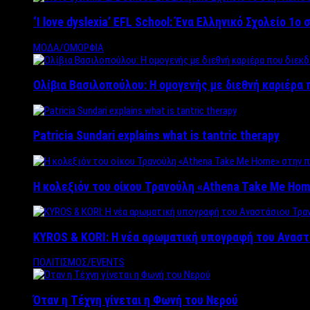
‘Ι love dyslexia’ EFL School: Ένα Ελληνικό Σχολείo 1
ΜΟΔΑ/ΟΜΟΡΦΙΑ
Ολίβια Βασιλοπούλου: Η ομογενής με διεθνή καριέρα 
Patricia Sundari explains what is tantric therapy
Η κολεξιόν του οίκου Τρανούλη «Athena Take Me Hom
KYROS & KORI: Η νέα αρωματική υπογραφή του Αναστ
ΠΟΛΙΤΙΣΜΟΣ/EVENTS
Όταν η Τέχνη γίνεται η Φωνή του Νερού