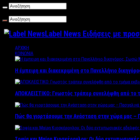
Πέμπτη , 06/08/2026
Label News Ειδήσεις με προ
ΑΡΧΙΚΗ
ΚΟΙΝΩΝΙΑ
Η έμπειρη και διακεκριμένη στο Πανελλήνιο δικηγόρ
ΑΠΟΚΛΕΙΣΤΙΚΟ: Γνωστός τράπερ συνελήφθη από το τ
Πώς θα γιορτάσουμε την Ανάσταση στην χώρα μας – Π
Σοφία και Μαίρη Κιοσκέρογλου: Οι δύο εντυπωσιακέ