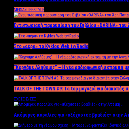
MEDIA/LIFESTYLE
Εντυπωσιακή παρουσίαση του Βιβλίου «DARINA» του 
Στο «αέρα» το Kyklos Web tv/Radio
“Kερνάμε Αλήθειες” – Η νέα ραδιοφωνική εκπομπή με
TALK OF THE TOWN #9: Τα top μαγαζιά για διακοπές σ
ΣΧΕΣΕΙΣ/ΣΕΞ
Απόμερες παραλίες για «αξέχαστες βραδιές» στην Α