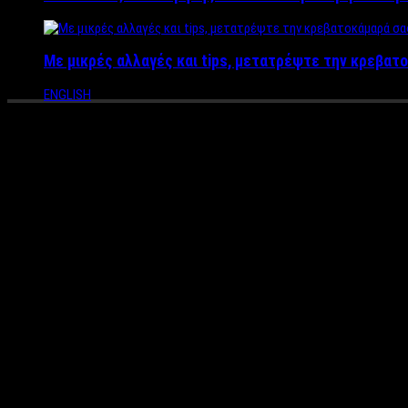
Με μικρές αλλαγές και tips, μετατρέψτε την κρεβατο
ENGLISH
“Η Ζωή εν Τάφω” – Η νέα σειρ
μας
Του
Άκη Τσακίρη
Η αλήθεια είναι ότι έχει πάρα πολλά χρόνια να γίνει μεγάλος ντό
τηλεόραση, φέρνει ένα καλό ελληνικό σίριαλ.
Μπορεί το trailer της σειράς να μην μας κάλυψε και τόσο για ν
μπορούμε να πούμε πως ίσως η Κρατική Τηλεόραση βρήκε τον ε
Το ‘Η Ζωή εν Τάφω’ είναι σαν να έχει γυριστεί από την ΕΡΤ, τη 
σειρά που έχει να δείξει ιστορία, χωρίς όμως την απόλυτη σκηνο