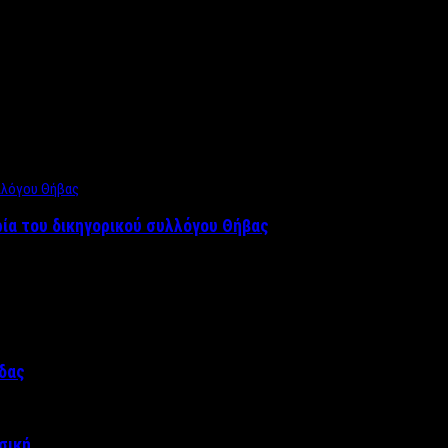
ρία του δικηγορικού συλλόγου Θήβας
άδας
σική