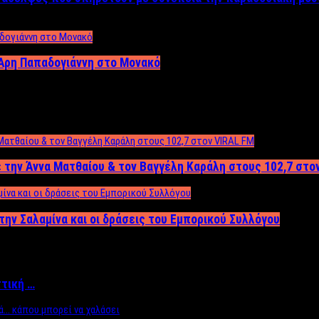
Άρη Παπαδογιάννη στο Μονακό
 την Άννα Ματθαίου & τον Βαγγέλη Καράλη στους 102,7 στο
την Σαλαμίνα και οι δράσεις του Εμπορικού Συλλόγου
ττική …