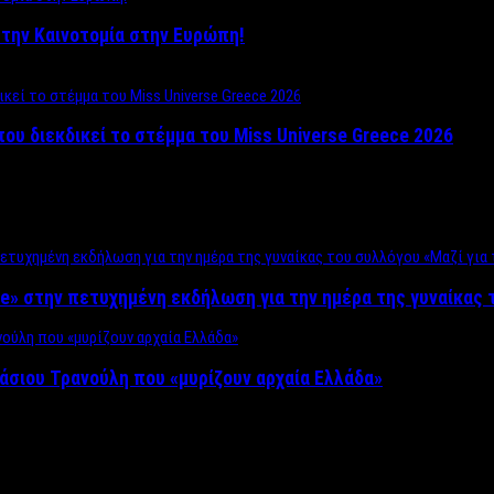
ο στην Καινοτομία στην Ευρώπη!
που διεκδικεί το στέμμα του Miss Universe Greece 2026
e» στην πετυχημένη εκδήλωση για την ημέρα της γυναίκας τ
άσιου Τρανούλη που «μυρίζουν αρχαία Ελλάδα»