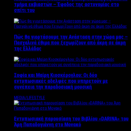
τμήμα εκβιαστών – Έφοδος της αστυνομίας στο
σπίτι του
Πώς θα γιορτάσουμε την Ανάσταση στην χώρα μας –
Πασχαλινά έθιμα που ξεχωρίζουν από άκρη σε άκρη
της Ελλάδας
Σοφία και Μαίρη Κιοσκέρογλου: Οι δύο
εντυπωσιακές αδελφές που υπηρετούν με
συνέπεια την παραδοσιακή μουσική
MEDIA/LIFESTYLE
Εντυπωσιακή παρουσίαση του Βιβλίου «DARINA» του
Άρη Παπαδογιάννη στο Μονακό