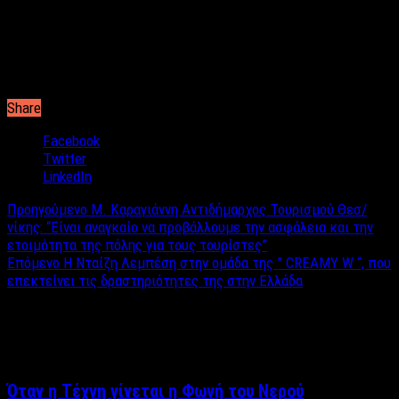
ελληνικό και λαϊκό. Κάθε
Πέμπτη από τις 21:00 ζωντανά.
Share
Facebook
Twitter
LinkedIn
Προηγούμενο
Μ. Καραγιάννη Aντιδήμαρχος Τουρισμού Θεσ/
νίκης: “Είναι αναγκαίο να προβάλλουμε την ασφάλεια και την
ετοιμότητα της πόλης για τους τουρίστες”
Επόμενο
Η Νταίζη Λεμπέση στην ομάδα της ” CREAMY W “, που
επεκτείνει τις δραστηριότητες της στην Ελλάδα
Σχετικά άρθρα
Όταν η Τέχνη γίνεται η Φωνή του Νερού