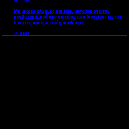
Με μικρές αλλαγές και tips, μετατρέψτε την
κρεβατοκάμαρά σας σε χώρο που διεγείρει τις πιο
δυνατές και ερωτικές αισθήσεις
ENGLISH
Η Χρυσάνθη Αυλωνίτου σ’ ένα
μουσικό ταξίδι κάθε Πέμπτη
στην αυλή της Μεταξού
Η γνωστή μουσικός Χρυσάνθη Αυλωνίτου εμφανίζεται
κάθε Πέμπτη με φλάουτο, σαξόφωνο και τραγούδι στην
αυλή της Μεταξού στο Μεταξουργείο.
Από 1/7 και για όλες τις Πέμπτες σ αυτόν τον μοναδικό
όμορφο χώρο μαζί με τους συνεργάτες τις Παντελή Γούσα στο
Πιάνο και Νεφέλη Ευδοκία στο τραγούδι σε βραδιές μπουάτ σ’
ένα σεργιάνι στις δεκαετίες με ρεπερτόριο έντεχνο, ξένο,