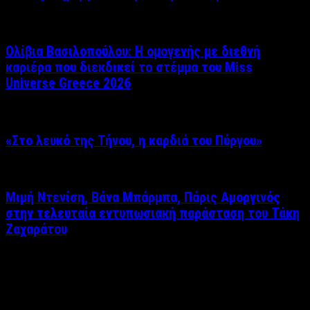
Ολίβια Βασιλοπούλου: Η ομογενής με διεθνή
καριέρα που διεκδικεί το στέμμα του Miss
Universe Greece 2026
«Στο λευκό της Τήνου, η καρδιά του Πύργου»
Μιμή Ντενίση, Βάνα Μπάρμπα, Πάρις Αμοργινός
στην τελευταία εντυπωσιακή παράσταση του Τάκη
Ζαχαράτου
Δείτε επίσης