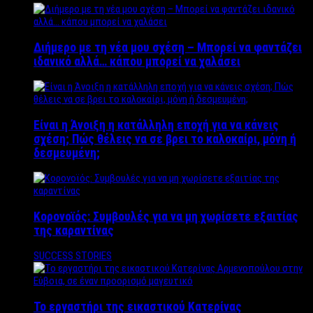
Διήμερο με τη νέα μου σχέση – Μπορεί να φαντάζει
ιδανικό αλλά… κάπου μπορεί να χαλάσει
Είναι η Άνοιξη η κατάλληλη εποχή για να κάνεις
σχέση; Πώς θέλεις να σε βρει το καλοκαίρι, μόνη ή
δεσμευμένη;
Κορονοϊός: Συμβουλές για να μη χωρίσετε εξαιτίας
της καραντίνας
SUCCESS STORIES
Το εργαστήρι της εικαστικού Κατερίνας