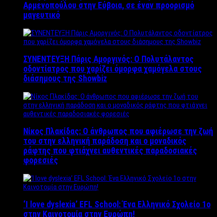
Αρμενοπούλου στην Εύβοια, σε έναν προορισμό
μαγευτικό
ΣΥΝΕΝΤΕΥΞΗ Πάρις Αμοργινός: O Πολυτάλαντος
οδοντίατρος που χαρίζει όμορφα χαμόγελα στους
διάσημους της Showbiz
Νίκος Πλακίδας: O άνθρωπος που αφιέρωσε την ζωή
του στην ελληνική παράδοση και ο μοναδικός
ράφτης που φτιάχνει αυθεντικές παραδοσιακές
φορεσιές
‘Ι love dyslexia’ EFL School: Ένα Ελληνικό Σχολείo 1ο
στην Καινοτομία στην Ευρώπη!