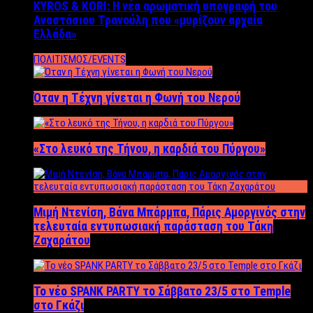
KYROS & KORI: Η νέα αρωματική υπογραφή του
Αναστάσιου Τρανούλη που «μυρίζουν αρχαία
Ελλάδα»
ΠΟΛΙΤΙΣΜΟΣ/EVENTS
Όταν η Τέχνη γίνεται η Φωνή του Νερού
«Στο λευκό της Τήνου, η καρδιά του Πύργου»
Μιμή Ντενίση, Βάνα Μπάρμπα, Πάρις Αμοργινός στην
τελευταία εντυπωσιακή παράσταση του Τάκη
Ζαχαράτου
Το νέο SPANK PARTY το Σάββατο 23/5 στο Temple
στο Γκάζι