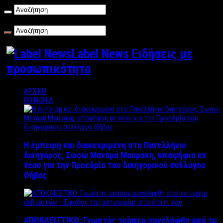
Παρασκευή , 07/08/2026
Label News Ειδήσεις με
προσωπικότητα
ΑΡΧΙΚΗ
ΚΟΙΝΩΝΙΑ
Η έμπειρη και διακεκριμένη στο Πανελλήνιο
δικηγόρος, Σωσώ Μαναρά Μαυράκη, υποψήφια εκ
νέου για την Προεδρία του δικηγορικού συλλόγου
Θήβας
ΑΠΟΚΛΕΙΣΤΙΚΟ: Γνωστός τράπερ συνελήφθη από το