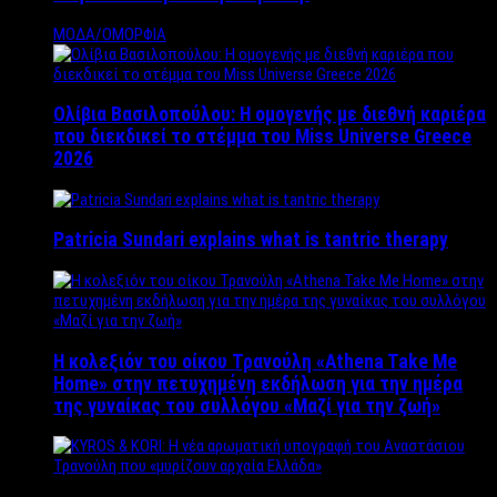
ΜΟΔΑ/ΟΜΟΡΦΙΑ
Ολίβια Βασιλοπούλου: Η ομογενής με διεθνή καριέρα
που διεκδικεί το στέμμα του Miss Universe Greece
2026
Patricia Sundari explains what is tantric therapy
Η κολεξιόν του οίκου Τρανούλη «Athena Take Me
Home» στην πετυχημένη εκδήλωση για την ημέρα
της γυναίκας του συλλόγου «Μαζί για την ζωή»