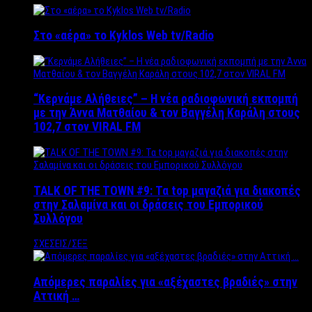
Στο «αέρα» το Kyklos Web tv/Radio
“Kερνάμε Αλήθειες” – Η νέα ραδιοφωνική εκπομπή
με την Άννα Ματθαίου & τον Βαγγέλη Καράλη στους
102,7 στον VIRAL FM
TALK OF THE TOWN #9: Τα top μαγαζιά για διακοπές
στην Σαλαμίνα και οι δράσεις του Εμπορικού
Συλλόγου
ΣΧΕΣΕΙΣ/ΣΕΞ
Απόμερες παραλίες για «αξέχαστες βραδιές» στην
Αττική …