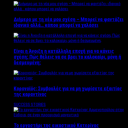
Διήμερο με τη νέα μου σχέση – Μπορεί να φαντάζει
ιδανικό αλλά… κάπου μπορεί να χαλάσει
Είναι η Άνοιξη η κατάλληλη εποχή για να κάνεις
σχέση; Πώς θέλεις να σε βρει το καλοκαίρι, μόνη ή
δεσμευμένη;
Κορονοϊός: Συμβουλές για να μη χωρίσετε εξαιτίας
της καραντίνας
SUCCESS STORIES
Το εργαστήρι της εικαστικού Κατερίνας