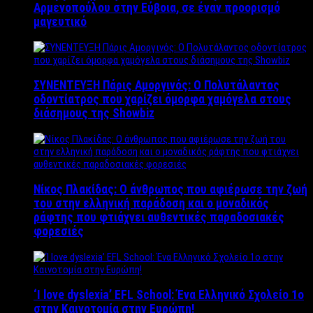
Αρμενοπούλου στην Εύβοια, σε έναν προορισμό
μαγευτικό
ΣΥΝΕΝΤΕΥΞΗ Πάρις Αμοργινός: O Πολυτάλαντος
οδοντίατρος που χαρίζει όμορφα χαμόγελα στους
διάσημους της Showbiz
Νίκος Πλακίδας: O άνθρωπος που αφιέρωσε την ζωή
του στην ελληνική παράδοση και ο μοναδικός
ράφτης που φτιάχνει αυθεντικές παραδοσιακές
φορεσιές
‘Ι love dyslexia’ EFL School: Ένα Ελληνικό Σχολείo 1ο
στην Καινοτομία στην Ευρώπη!