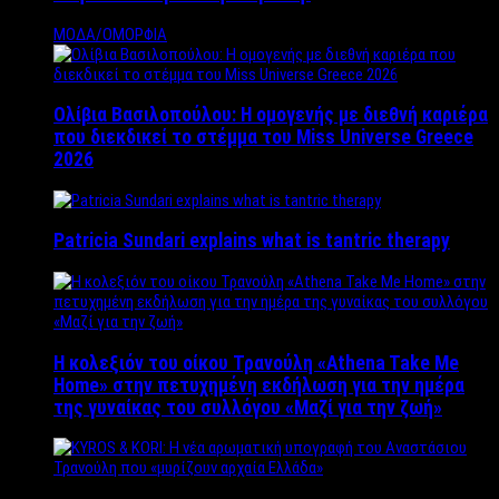
ΜΟΔΑ/ΟΜΟΡΦΙΑ
Ολίβια Βασιλοπούλου: Η ομογενής με διεθνή καριέρα
που διεκδικεί το στέμμα του Miss Universe Greece
2026
Patricia Sundari explains what is tantric therapy
Η κολεξιόν του οίκου Τρανούλη «Athena Take Me
Home» στην πετυχημένη εκδήλωση για την ημέρα
της γυναίκας του συλλόγου «Μαζί για την ζωή»