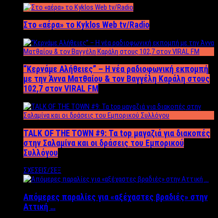
Στο «αέρα» το Kyklos Web tv/Radio
“Kερνάμε Αλήθειες” – Η νέα ραδιοφωνική εκπομπή
με την Άννα Ματθαίου & τον Βαγγέλη Καράλη στους
102,7 στον VIRAL FM
TALK OF THE TOWN #9: Τα top μαγαζιά για διακοπές
στην Σαλαμίνα και οι δράσεις του Εμπορικού
Συλλόγου
ΣΧΕΣΕΙΣ/ΣΕΞ
Απόμερες παραλίες για «αξέχαστες βραδιές» στην
Αττική …