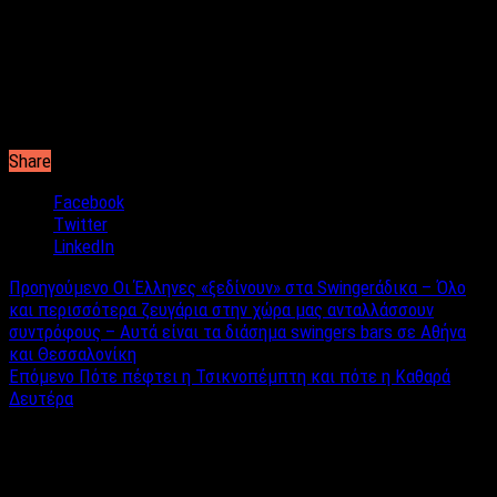
αυτολογοκρισία. Δηλώσεις που έχουν την αξία τους αφού μετά
από αρκετά χρόνια βρίσκεται σε νέο τηλεοπτικό περιβάλλον
και όλοι θα τον κρίνουν και γι’ αυτό. Ο Κανάκης δηλώνει
αισιόδοξος ενώ λέει ότι η σάτιρα στα ριάλιτι του ΣΚΑΪ θα είναι
δύσκολη επειδή «η πραγματικότητα αυτών των προγραμμάτων
ξεπερνάει οποιαδήποτε σατιρική προσέγγιση».
Share
Facebook
Twitter
LinkedIn
Προηγούμενο
Οι Έλληνες «ξεδίνουν» στα Swingerάδικα – Όλο
και περισσότερα ζευγάρια στην χώρα μας ανταλλάσσουν
συντρόφους – Αυτά είναι τα διάσημα swingers bars σε Αθήνα
και Θεσσαλονίκη
Επόμενο
Πότε πέφτει η Τσικνοπέμπτη και πότε η Καθαρά
Δευτέρα
Σχετικά άρθρα