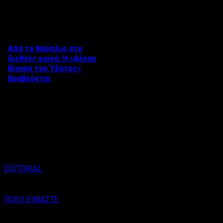
Δείτε επίσης
Από το Ναύπλιο στο
διεθνές κοινό: Η «Αέναη
Κίνηση του Ύδατος»
βραβεύεται
Στο πλαίσιο του 8ου Διεθνούς
Φεστιβάλ Κινηματογράφου
Ναυπλίου «ΓΕΦΥΡΕΣ», το
ντοκιμαντέρ «Η Αέναη Κίνηση
του …
EDITORIAL
ΠΟΙΟΙ ΕΙΜΑΣΤΕ
Email : info@labelnews.gr