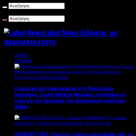
Παρασκευή , 07/08/2026
Label News Ειδήσεις με
προσωπικότητα
ΑΡΧΙΚΗ
ΚΟΙΝΩΝΙΑ
Η έμπειρη και διακεκριμένη στο Πανελλήνιο
δικηγόρος, Σωσώ Μαναρά Μαυράκη, υποψήφια εκ
νέου για την Προεδρία του δικηγορικού συλλόγου
Θήβας
ΑΠΟΚΛΕΙΣΤΙΚΟ: Γνωστός τράπερ συνελήφθη από το