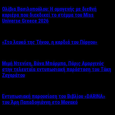
Ολίβια Βασιλοπούλου: Η ομογενής με διεθνή
καριέρα που διεκδικεί το στέμμα του Miss
Universe Greece 2026
«Στο λευκό της Τήνου, η καρδιά του Πύργου»
Μιμή Ντενίση, Βάνα Μπάρμπα, Πάρις Αμοργινός
στην τελευταία εντυπωσιακή παράσταση του Τάκη
Ζαχαράτου
Εντυπωσιακή παρουσίαση του Βιβλίου «DARINA»
του Άρη Παπαδογιάννη στο Μονακό