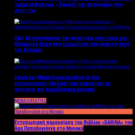
τμήμα εκβιαστών – Έφοδος της αστυνομίας στο
σπίτι του
Πώς θα γιορτάσουμε την Ανάσταση στην χώρα μας –
Πασχαλινά έθιμα που ξεχωρίζουν από άκρη σε άκρη
της Ελλάδας
Σοφία και Μαίρη Κιοσκέρογλου: Οι δύο
εντυπωσιακές αδελφές που υπηρετούν με
συνέπεια την παραδοσιακή μουσική
MEDIA/LIFESTYLE
Εντυπωσιακή παρουσίαση του Βιβλίου «DARINA» του
Άρη Παπαδογιάννη στο Μονακό