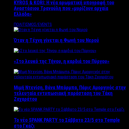
KYROS & KORI: Η νέα αρωματική υπογραφή του
Αναστάσιου Τρανούλη που «μυρίζουν αρχαία
Ελλάδα»
ΠΟΛΙΤΙΣΜΟΣ/EVENTS
Όταν η Τέχνη γίνεται η Φωνή του Νερού
«Στο λευκό της Τήνου, η καρδιά του Πύργου»
Μιμή Ντενίση, Βάνα Μπάρμπα, Πάρις Αμοργινός στην
τελευταία εντυπωσιακή παράσταση του Τάκη
Ζαχαράτου
Το νέο SPANK PARTY το Σάββατο 23/5 στο Temple
στο Γκάζι