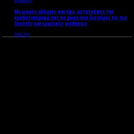
Με μικρές αλλαγές και tips, μετατρέψτε την
κρεβατοκάμαρά σας σε χώρο που διεγείρει τις πιο
δυνατές και ερωτικές αισθήσεις
ENGLISH
Κανάκης για Αλαφούζο: “Δεν
θα βάλω νερό στο κρασί μου”
«Προσωπικά δεν μου αρέσει καθόλου το γεγονός ότι το «Ράδιο
Αρβύλα» αυτή τη στιγμή είναι η μοναδική σατιρική εκπομπή.
Ίσως για άλλους να ήταν κολακευτικό, για μένα είναι
ανησυχητικό» δηλώνει ο
Αντώνης Κανάκης
σε συνέντευξή
στον Κοσμά Βίδο στο
Βήμα της Κυριακής
εν όψει της πρεμιέρας
του «Ράδιο Αρβύλα» τη Δευτέρα το βράδυ στον ΣΚΑΪ.
Ο δημιουργός του «Ράδιο Αρβύλα» δηλώνει πως δεν θα βάλει
νερό στο κρασί του σε περίπτωση διαφωνίας με τον εργοδότη
του αλλά και ότι δεν τα πάει καθόλου καλά με την