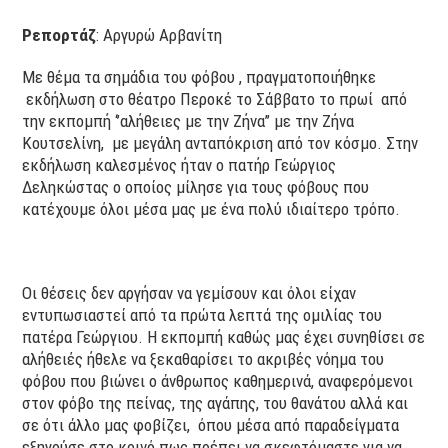
Ρεπορτάζ
: Aργυρώ Αρβανίτη
Με θέμα τα σημάδια του φόβου , πραγματοποιήθηκε
εκδήλωση στο θέατρο Περοκέ το Σάββατο το πρωί από
την εκπομπή ‘’αλήθειες με την Ζήνα’’ με την Ζήνα
Κουτσελίνη, με μεγάλη ανταπόκριση από τον κόσμο. Στην
εκδήλωση καλεσμένος ήταν ο πατήρ Γεώργιος
Δεληκώστας ο οποίος μίλησε για τους φόβους που
κατέχουμε όλοι μέσα μας με ένα πολύ ιδιαίτερο τρόπο.
Οι θέσεις δεν αργήσαν να γεμίσουν και όλοι είχαν
εντυπωσιαστεί από τα πρώτα λεπτά της ομιλίας του
πατέρα Γεώργιου. Η εκπομπή καθώς μας έχει συνηθίσει σε
αλήθειές ήθελε να ξεκαθαρίσει το ακριβές νόημα του
φόβου που βιώνει ο άνθρωπος καθημερινά, αναφερόμενοι
στον φόβο της πείνας, της αγάπης, του θανάτου αλλά και
σε ότι άλλο μας φοβίζει, όπου μέσα από παραδείγματα
εξηγούσε στο κοινό πως πρέπει να σκεφτόμαστε για να