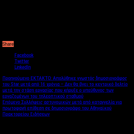
μπορεί να ξενερώνει τελείως μια άλλη. Επομένως, οι απόψεις
διίστανται χωρίς αυτό να σημαίνει ότι στις γυναίκες δεν
αναιρείται το γεγονός πως πάντα άρεσε και πάντα θα αρέσει η
εμφάνιση ενός περιποιημένου άντρα χωρίς υπερβολές.
Share
Facebook
Twitter
LinkedIn
Προηγούμενο
ΕΚΤΑΚΤΟ: Απολύθηκε γνωστός δημοσιογράφος
του Star μετά από 16 χρόνια – Δεν θα βγει το κεντρικό δελτίο
μετά την στάση εργασίας που κήρυξε ο υπεύθυνος των
εργαζομένων του τηλεοπτικού σταθμού
Επόμενο
Συλλήψεις αστυνομικών μετά από καταγγελία για
πρωτοφανή επίθεση σε δημοσιογράφο του Αθηναϊκού
Πρακτορείου Ειδήσεων
Σχετικά άρθρα