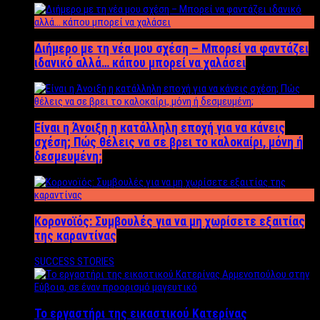
Διήμερο με τη νέα μου σχέση – Μπορεί να φαντάζει
ιδανικό αλλά… κάπου μπορεί να χαλάσει
Είναι η Άνοιξη η κατάλληλη εποχή για να κάνεις
σχέση; Πώς θέλεις να σε βρει το καλοκαίρι, μόνη ή
δεσμευμένη;
Κορονοϊός: Συμβουλές για να μη χωρίσετε εξαιτίας
της καραντίνας
SUCCESS STORIES
Το εργαστήρι της εικαστικού Κατερίνας