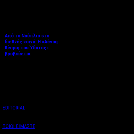
Δείτε επίσης
Από το Ναύπλιο στο
διεθνές κοινό: Η «Αέναη
Κίνηση του Ύδατος»
βραβεύεται
Στο πλαίσιο του 8ου Διεθνούς
Φεστιβάλ Κινηματογράφου
Ναυπλίου «ΓΕΦΥΡΕΣ», το
ντοκιμαντέρ «Η Αέναη Κίνηση
του …
EDITORIAL
ΠΟΙΟΙ ΕΙΜΑΣΤΕ