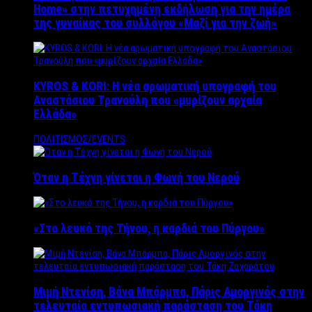
Home» στην πετυχημένη εκδήλωση για την ημέρα
της γυναίκας του συλλόγου «Μαζί για την ζωή»
KYROS & KORI: Η νέα αρωματική υπογραφή του
Αναστάσιου Τρανούλη που «μυρίζουν αρχαία
Ελλάδα»
ΠΟΛΙΤΙΣΜΟΣ/EVENTS
Όταν η Τέχνη γίνεται η Φωνή του Νερού
«Στο λευκό της Τήνου, η καρδιά του Πύργου»
Μιμή Ντενίση, Βάνα Μπάρμπα, Πάρις Αμοργινός στην
τελευταία εντυπωσιακή παράσταση του Τάκη