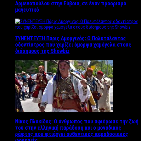
Αρμενοπούλου στην Εύβοια, σε έναν προορισμό
μαγευτικό
ΣΥΝΕΝΤΕΥΞΗ Πάρις Αμοργινός: O Πολυτάλαντος
οδοντίατρος που χαρίζει όμορφα χαμόγελα στους
διάσημους της Showbiz
Νίκος Πλακίδας: O άνθρωπος που αφιέρωσε την ζωή
του στην ελληνική παράδοση και ο μοναδικός
ράφτης που φτιάχνει αυθεντικές παραδοσιακές
φορεσιές