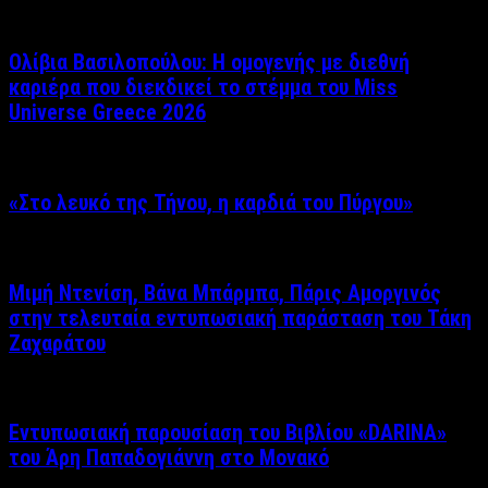
Ολίβια Βασιλοπούλου: Η ομογενής με διεθνή
καριέρα που διεκδικεί το στέμμα του Miss
Universe Greece 2026
«Στο λευκό της Τήνου, η καρδιά του Πύργου»
Μιμή Ντενίση, Βάνα Μπάρμπα, Πάρις Αμοργινός
στην τελευταία εντυπωσιακή παράσταση του Τάκη
Ζαχαράτου
Εντυπωσιακή παρουσίαση του Βιβλίου «DARINA»
του Άρη Παπαδογιάννη στο Μονακό