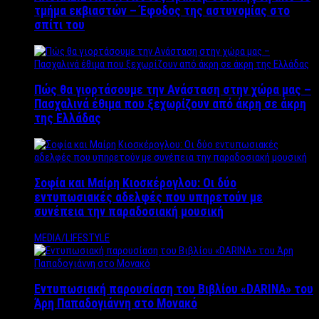
τμήμα εκβιαστών – Έφοδος της αστυνομίας στο
σπίτι του
Πώς θα γιορτάσουμε την Ανάσταση στην χώρα μας –
Πασχαλινά έθιμα που ξεχωρίζουν από άκρη σε άκρη
της Ελλάδας
Σοφία και Μαίρη Κιοσκέρογλου: Οι δύο
εντυπωσιακές αδελφές που υπηρετούν με
συνέπεια την παραδοσιακή μουσική
MEDIA/LIFESTYLE
Εντυπωσιακή παρουσίαση του Βιβλίου «DARINA» του
Άρη Παπαδογιάννη στο Μονακό