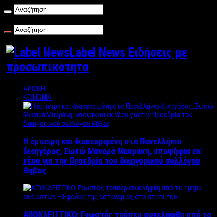
Σάββατο , 08/08/2026
Label News Ειδήσεις με
προσωπικότητα
ΑΡΧΙΚΗ
ΚΟΙΝΩΝΙΑ
Η έμπειρη και διακεκριμένη στο Πανελλήνιο
δικηγόρος, Σωσώ Μαναρά Μαυράκη, υποψήφια εκ
νέου για την Προεδρία του δικηγορικού συλλόγου
Θήβας
ΑΠΟΚΛΕΙΣΤΙΚΟ: Γνωστός τράπερ συνελήφθη από το