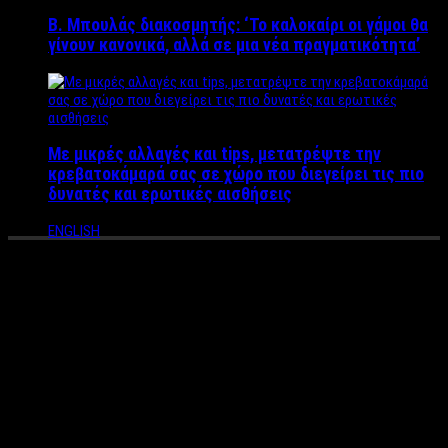
Β. Μπουλάς διακοσμητής: ‘Το καλοκαίρι οι γάμοι θα
γίνουν κανονικά, αλλά σε μια νέα πραγματικότητα’
Με μικρές αλλαγές και tips, μετατρέψτε την
κρεβατοκάμαρά σας σε χώρο που διεγείρει τις πιο
δυνατές και ερωτικές αισθήσεις
ENGLISH
Μετροσέξουαλ ή αρσενικό
«παλαιάς κοπής». Τι
προτιμούν οι γυναίκες
σήμερα;