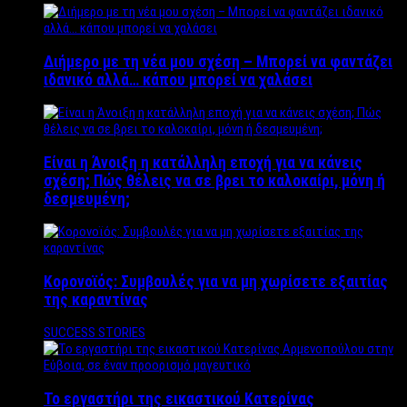
Διήμερο με τη νέα μου σχέση – Μπορεί να φαντάζει
ιδανικό αλλά… κάπου μπορεί να χαλάσει
Είναι η Άνοιξη η κατάλληλη εποχή για να κάνεις
σχέση; Πώς θέλεις να σε βρει το καλοκαίρι, μόνη ή
δεσμευμένη;
Κορονοϊός: Συμβουλές για να μη χωρίσετε εξαιτίας
της καραντίνας
SUCCESS STORIES
Το εργαστήρι της εικαστικού Κατερίνας