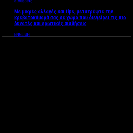
Με μικρές αλλαγές και tips, μετατρέψτε την
κρεβατοκάμαρά σας σε χώρο που διεγείρει τις πιο
δυνατές και ερωτικές αισθήσεις
ENGLISH
To νέο ρεκόρ εκατομμυρίων
του Νίκου Μακρόπουλου με
την Ελένη Τσολάκη (VIDEO
CLIP)
Κάθε ρεκόρ επισκεψιμότητας στο youtube έχει «σπάσει» το
τραγούδι του
Νίκου Μακρόπουλου
, «
Που είσαι», σε στίχους
του Βαγγέλη Κωνσταντινίδη και μουσική του Γιάννη
Φρασέρη
. Ο δημοφιλής λαϊκός τραγουδιστής που συνεχίζει
δυναμικά τις εμφανίσεις του στο
Frangelico
, έχει 4.000.000
λόγους για να νιώθει ευτυχισμένος, αφού το νέο του τραγούδι