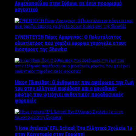
Αρμενοπούλου στην Εύβοια, σε έναν προορισμό
μαγευτικό
ΣΥΝΕΝΤΕΥΞΗ Πάρις Αμοργινός: O Πολυτάλαντος
οδοντίατρος που χαρίζει όμορφα χαμόγελα στους
διάσημους της Showbiz
Νίκος Πλακίδας: O άνθρωπος που αφιέρωσε την ζωή
του στην ελληνική παράδοση και ο μοναδικός
ράφτης που φτιάχνει αυθεντικές παραδοσιακές
φορεσιές
‘Ι love dyslexia’ EFL School: Ένα Ελληνικό Σχολείo 1ο
στην Καινοτομία στην Ευρώπη!