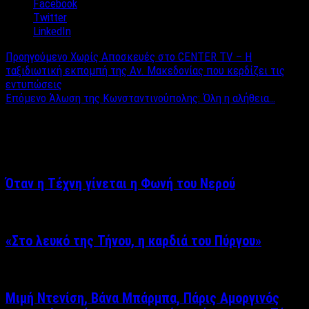
Facebook
Twitter
LinkedIn
Προηγούμενο
Χωρίς Αποσκευές στο CENTER TV – Η
ταξιδιωτική εκπομπή της Αν. Μακεδονίας που κερδίζει τις
εντυπώσεις
Επόμενο
Άλωση της Κωνσταντινούπολης: Όλη η αλήθεια…
Σχετικά άρθρα
Όταν η Τέχνη γίνεται η Φωνή του Νερού
«Στο λευκό της Τήνου, η καρδιά του Πύργου»
Μιμή Ντενίση, Βάνα Μπάρμπα, Πάρις Αμοργινός