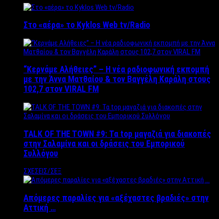
Στο «αέρα» το Kyklos Web tv/Radio
“Kερνάμε Αλήθειες” – Η νέα ραδιοφωνική εκπομπή
με την Άννα Ματθαίου & τον Βαγγέλη Καράλη στους
102,7 στον VIRAL FM
TALK OF THE TOWN #9: Τα top μαγαζιά για διακοπές
στην Σαλαμίνα και οι δράσεις του Εμπορικού
Συλλόγου
ΣΧΕΣΕΙΣ/ΣΕΞ
Απόμερες παραλίες για «αξέχαστες βραδιές» στην
Αττική …