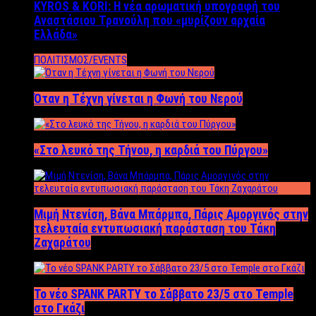
KYROS & KORI: Η νέα αρωματική υπογραφή του
Αναστάσιου Τρανούλη που «μυρίζουν αρχαία
Ελλάδα»
ΠΟΛΙΤΙΣΜΟΣ/EVENTS
Όταν η Τέχνη γίνεται η Φωνή του Νερού
«Στο λευκό της Τήνου, η καρδιά του Πύργου»
Μιμή Ντενίση, Βάνα Μπάρμπα, Πάρις Αμοργινός στην
τελευταία εντυπωσιακή παράσταση του Τάκη
Ζαχαράτου
Το νέο SPANK PARTY το Σάββατο 23/5 στο Temple
στο Γκάζι