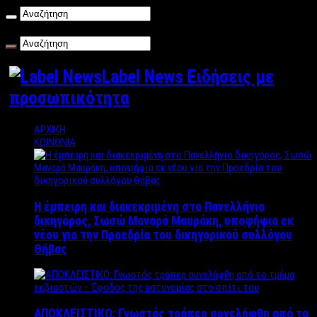
Κυριακή , 09/08/2026
Label News Ειδήσεις με
προσωπικότητα
ΑΡΧΙΚΗ
ΚΟΙΝΩΝΙΑ
Η έμπειρη και διακεκριμένη στο Πανελλήνιο
δικηγόρος, Σωσώ Μαναρά Μαυράκη, υποψήφια εκ
νέου για την Προεδρία του δικηγορικού συλλόγου
Θήβας
ΑΠΟΚΛΕΙΣΤΙΚΟ: Γνωστός τράπερ συνελήφθη από το