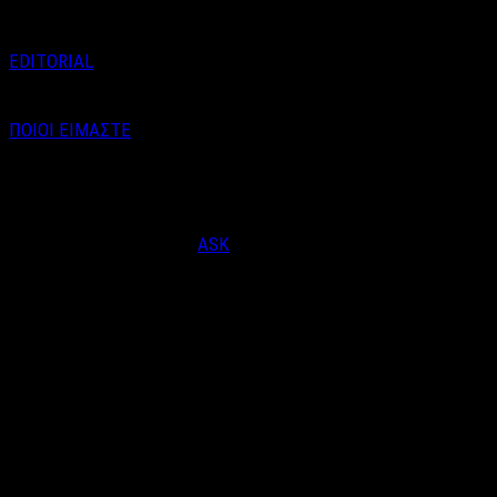
EDITORIAL
ΠΟΙΟΙ ΕΙΜΑΣΤΕ
Email : info@labelnews.gr
Τηλέφωνο : 6998712903
(Βαγγέλης Καράλης - Αρχισυντάκτης)
Designed & Developed by
ASK
© Copyright 2026, LabelNews - All Rights Reserved