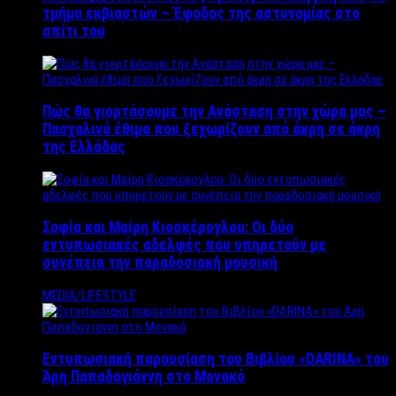
τμήμα εκβιαστών – Έφοδος της αστυνομίας στο
σπίτι του
Πώς θα γιορτάσουμε την Ανάσταση στην χώρα μας –
Πασχαλινά έθιμα που ξεχωρίζουν από άκρη σε άκρη
της Ελλάδας
Σοφία και Μαίρη Κιοσκέρογλου: Οι δύο
εντυπωσιακές αδελφές που υπηρετούν με
συνέπεια την παραδοσιακή μουσική
MEDIA/LIFESTYLE
Εντυπωσιακή παρουσίαση του Βιβλίου «DARINA» του
Άρη Παπαδογιάννη στο Μονακό