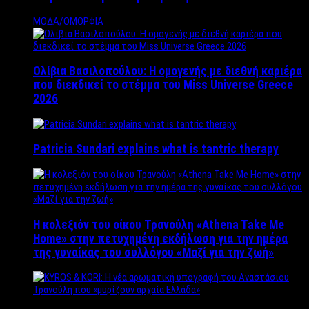
ΜΟΔΑ/ΟΜΟΡΦΙΑ
Ολίβια Βασιλοπούλου: Η ομογενής με διεθνή καριέρα
που διεκδικεί το στέμμα του Miss Universe Greece
2026
Patricia Sundari explains what is tantric therapy
Η κολεξιόν του οίκου Τρανούλη «Athena Take Me
Home» στην πετυχημένη εκδήλωση για την ημέρα
της γυναίκας του συλλόγου «Μαζί για την ζωή»