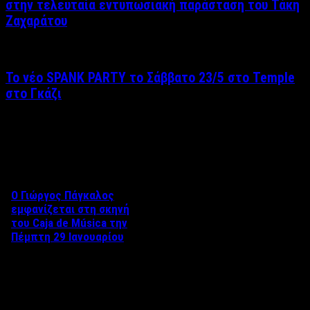
στην τελευταία εντυπωσιακή παράσταση του Τάκη
Ζαχαράτου
Το νέο SPANK PARTY το Σάββατο 23/5 στο Temple
στο Γκάζι
Δείτε επίσης
Ο Γιώργος Πάγκαλος
εμφανίζεται στη σκηνή
του Caja de Música την
Πέμπτη 29 Ιανουαρίου
Ο Γιώργος Πάγκαλος
εμφανίζεται στη σκηνή του
Caja de Música την Πέμπτη 29
Ιανουαρίου, σε …