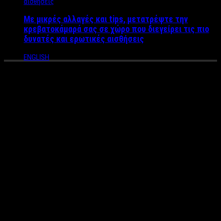
Με μικρές αλλαγές και tips, μετατρέψτε την
κρεβατοκάμαρά σας σε χώρο που διεγείρει τις πιο
δυνατές και ερωτικές αισθήσεις
ENGLISH
Νίκος και Χριστίνα: «Η
ερωτική μας ζωή είναι μέσα
σε οίκους ανοχής, μας
εμπνέει το πρόστυχο και το
απαγορευμένο» Το ζευγάρι
που επιλέγει τον “αγοραίο
έρωτα” εξομολογείται …