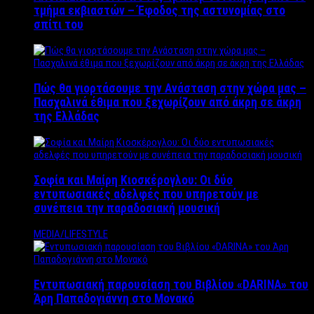
τμήμα εκβιαστών – Έφοδος της αστυνομίας στο
σπίτι του
Πώς θα γιορτάσουμε την Ανάσταση στην χώρα μας –
Πασχαλινά έθιμα που ξεχωρίζουν από άκρη σε άκρη
της Ελλάδας
Σοφία και Μαίρη Κιοσκέρογλου: Οι δύο
εντυπωσιακές αδελφές που υπηρετούν με
συνέπεια την παραδοσιακή μουσική
MEDIA/LIFESTYLE
Εντυπωσιακή παρουσίαση του Βιβλίου «DARINA» του
Άρη Παπαδογιάννη στο Μονακό