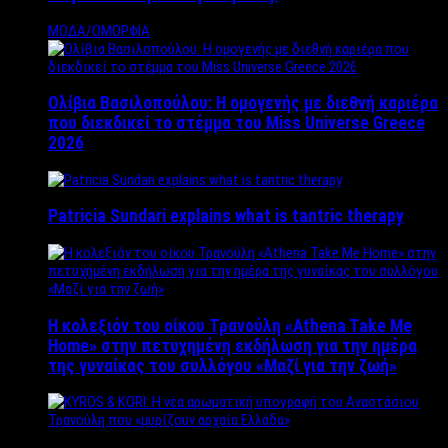
ΜΟΔΑ/ΟΜΟΡΦΙΑ
Ολίβια Βασιλοπούλου: Η ομογενής με διεθνή καριέρα
που διεκδικεί το στέμμα του Miss Universe Greece
2026
Patricia Sundari explains what is tantric therapy
Η κολεξιόν του οίκου Τρανούλη «Athena Take Me
Home» στην πετυχημένη εκδήλωση για την ημέρα
της γυναίκας του συλλόγου «Μαζί για την ζωή»