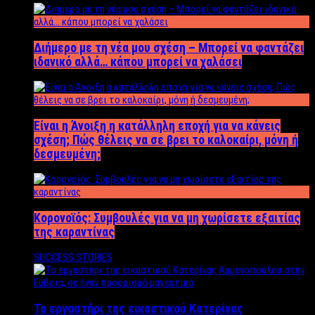
Διήμερο με τη νέα μου σχέση – Μπορεί να φαντάζει
ιδανικό αλλά… κάπου μπορεί να χαλάσει
Είναι η Άνοιξη η κατάλληλη εποχή για να κάνεις
σχέση; Πώς θέλεις να σε βρει το καλοκαίρι, μόνη ή
δεσμευμένη;
Κορονοϊός: Συμβουλές για να μη χωρίσετε εξαιτίας
της καραντίνας
SUCCESS STORIES
Το εργαστήρι της εικαστικού Κατερίνας