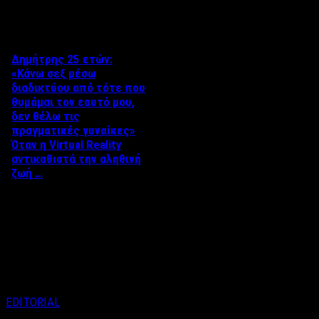
Δείτε επίσης
Δημήτρης 25 ετών:
«Κάνω σεξ μέσω
διαδικτύου από τότε που
θυμάμαι τον εαυτό μου,
δεν θέλω τις
πραγματικές γυναίκες»
Όταν η Virtual Reality
αντικαθιστά την αληθινή
ζωή …
Άκης Τσακίρης Χωρίς
αμφιβολία, ένα μεγάλο
ποσοστό των ενεργειών ενός
ανθρώπου, γίνεται μέσω
διαδικτύου. Μάλιστα, …
EDITORIAL