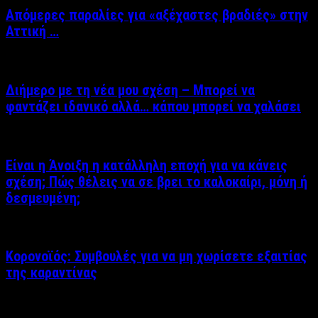
Απόμερες παραλίες για «αξέχαστες βραδιές» στην
Αττική …
Διήμερο με τη νέα μου σχέση – Μπορεί να
φαντάζει ιδανικό αλλά… κάπου μπορεί να χαλάσει
Είναι η Άνοιξη η κατάλληλη εποχή για να κάνεις
σχέση; Πώς θέλεις να σε βρει το καλοκαίρι, μόνη ή
δεσμευμένη;
Κορονοϊός: Συμβουλές για να μη χωρίσετε εξαιτίας
της καραντίνας