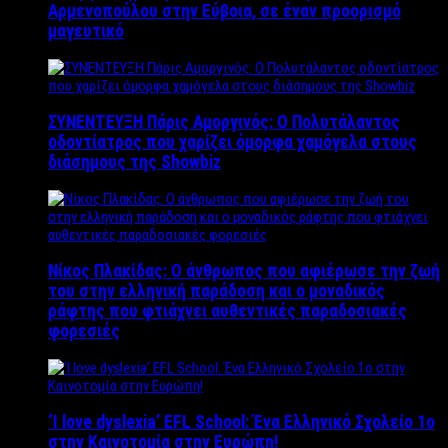
Αρμενοπούλου στην Εύβοια, σε έναν προορισμό
μαγευτικό
ΣΥΝΕΝΤΕΥΞΗ Πάρις Αμοργινός: O Πολυτάλαντος
οδοντίατρος που χαρίζει όμορφα χαμόγελα στους
διάσημους της Showbiz
Νίκος Πλακίδας: O άνθρωπος που αφιέρωσε την ζωή
του στην ελληνική παράδοση και ο μοναδικός
ράφτης που φτιάχνει αυθεντικές παραδοσιακές
φορεσιές
‘Ι love dyslexia’ EFL School: Ένα Ελληνικό Σχολείo 1ο
στην Καινοτομία στην Ευρώπη!