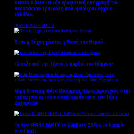
KYROS & KORI: Η νέα αρωματική υπογραφή του
Αναστάσιου Τρανούλη που «μυρίζουν αρχαία
Ελλάδα»
ΠΟΛΙΤΙΣΜΟΣ/EVENTS
Όταν η Τέχνη γίνεται η Φωνή του Νερού
«Στο λευκό της Τήνου, η καρδιά του Πύργου»
Μιμή Ντενίση, Βάνα Μπάρμπα, Πάρις Αμοργινός στην
τελευταία εντυπωσιακή παράσταση του Τάκη
Ζαχαράτου
Το νέο SPANK PARTY το Σάββατο 23/5 στο Temple
στο Γκάζι