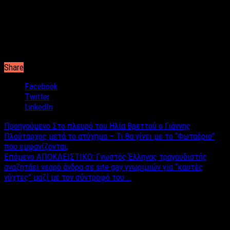
θα γίνει, όταν τα οικονομικά μας είναι λίγο καλύτερα και
μπορέσουμε να τον κάνουμε όπως θέλουμε.
ΧΡΙΣΤΙΝΑ: Είμαστε αντισυμβατικοί στο κρεβάτι μας. Όχι στην
υπόλοιποη ζωή μας.
Share
Facebook
Twitter
LinkedIn
Προηγούμενο
Στο πλευρό του Ηλία Βρεττού ο Γιάννης
Πλούταρχος μετά το ατύχημα – Τι θα γίνει με το “Φωταέριο”
που εμφανίζονται;
Επόμενο
ΑΠΟΚΛΕΙΣΤΙΚΟ: Γνωστός Έλληνας τραγουδιστής
αναζητάει νεαρό άνδρα σε site gay γνωριμιών για “καυτές
νύχτες” μαζί με τον σύντροφό του …
Σχετικά άρθρα