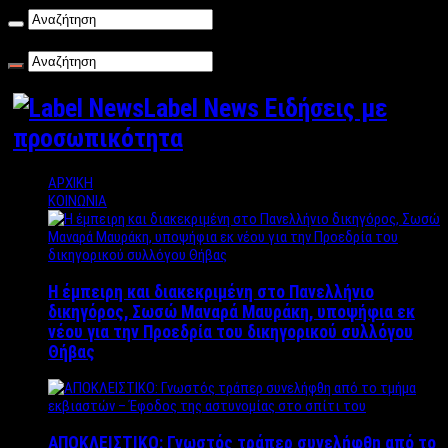
Σάββατο , 08/08/2026
Label News Ειδήσεις με
προσωπικότητα
ΑΡΧΙΚΗ
ΚΟΙΝΩΝΙΑ
Η έμπειρη και διακεκριμένη στο Πανελλήνιο
δικηγόρος, Σωσώ Μαναρά Μαυράκη, υποψήφια εκ
νέου για την Προεδρία του δικηγορικού συλλόγου
Θήβας
ΑΠΟΚΛΕΙΣΤΙΚΟ: Γνωστός τράπερ συνελήφθη από το