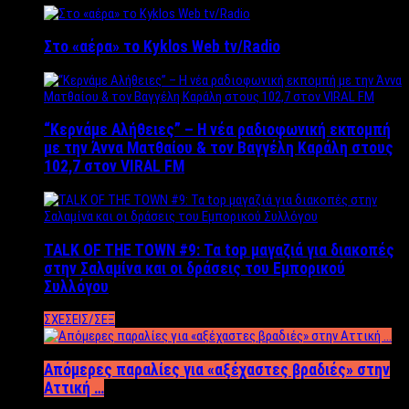
Στο «αέρα» το Kyklos Web tv/Radio
“Kερνάμε Αλήθειες” – Η νέα ραδιοφωνική εκπομπή
με την Άννα Ματθαίου & τον Βαγγέλη Καράλη στους
102,7 στον VIRAL FM
TALK OF THE TOWN #9: Τα top μαγαζιά για διακοπές
στην Σαλαμίνα και οι δράσεις του Εμπορικού
Συλλόγου
ΣΧΕΣΕΙΣ/ΣΕΞ
Απόμερες παραλίες για «αξέχαστες βραδιές» στην
Αττική …