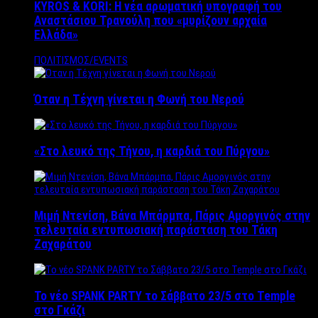
KYROS & KORI: Η νέα αρωματική υπογραφή του
Αναστάσιου Τρανούλη που «μυρίζουν αρχαία
Ελλάδα»
ΠΟΛΙΤΙΣΜΟΣ/EVENTS
Όταν η Τέχνη γίνεται η Φωνή του Νερού
«Στο λευκό της Τήνου, η καρδιά του Πύργου»
Μιμή Ντενίση, Βάνα Μπάρμπα, Πάρις Αμοργινός στην
τελευταία εντυπωσιακή παράσταση του Τάκη
Ζαχαράτου
Το νέο SPANK PARTY το Σάββατο 23/5 στο Temple
στο Γκάζι