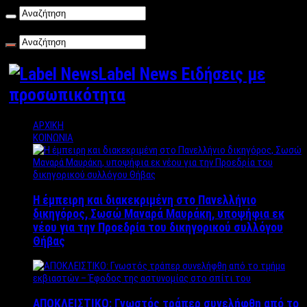
Σάββατο , 08/08/2026
Label News Ειδήσεις με
προσωπικότητα
ΑΡΧΙΚΗ
ΚΟΙΝΩΝΙΑ
Η έμπειρη και διακεκριμένη στο Πανελλήνιο
δικηγόρος, Σωσώ Μαναρά Μαυράκη, υποψήφια εκ
νέου για την Προεδρία του δικηγορικού συλλόγου
Θήβας
ΑΠΟΚΛΕΙΣΤΙΚΟ: Γνωστός τράπερ συνελήφθη από το