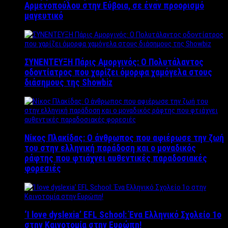
Αρμενοπούλου στην Εύβοια, σε έναν προορισμό
μαγευτικό
ΣΥΝΕΝΤΕΥΞΗ Πάρις Αμοργινός: O Πολυτάλαντος
οδοντίατρος που χαρίζει όμορφα χαμόγελα στους
διάσημους της Showbiz
Νίκος Πλακίδας: O άνθρωπος που αφιέρωσε την ζωή
του στην ελληνική παράδοση και ο μοναδικός
ράφτης που φτιάχνει αυθεντικές παραδοσιακές
φορεσιές
‘Ι love dyslexia’ EFL School: Ένα Ελληνικό Σχολείo 1ο
στην Καινοτομία στην Ευρώπη!