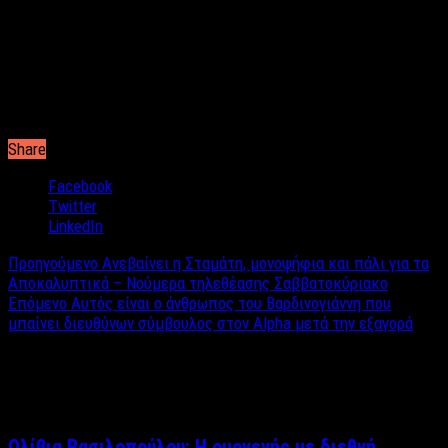
Η Μικαέλα Θεοφίλου βρέθηκε ξαφνικά εκτός Easy 97.2, λόγω
περικοπών. Και δεν είναι η μόνη! Σημειώστε πως είναι η
πρώτη που είπε τη λέξη Easy 97.2 στο μικρόφωνο ήταν η
Μικαέλα Θεοφίλου. Ενώ, όπως βλέπουμε, περικοπές γίνονται
στο άλλο ραδιόφωνο του ομίλου, εκτός Ρυθμού 94.9 βρέθηκε
και ο Νίκος Πιτάνιος.
Share
Facebook
Twitter
LinkedIn
Προηγούμενο
Ανεβαίνει η Σταμάτη, μονοψήφια και πάλι για τα
Αποκαλυπτικά – Νούμερα τηλεθέασης Σαββατοκύριακο
Επόμενο
Αυτός είναι ο άνθρωπος του Βαρδινογιάννη που
μπαίνει διευθύνων σύμβουλος στον Alpha μετά την εξαγορά
Σχετικά άρθρα
Ολίβια Βασιλοπούλου: Η ομογενής με διεθνή