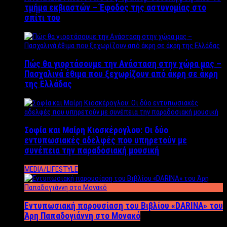
τμήμα εκβιαστών – Έφοδος της αστυνομίας στο
σπίτι του
Πώς θα γιορτάσουμε την Ανάσταση στην χώρα μας –
Πασχαλινά έθιμα που ξεχωρίζουν από άκρη σε άκρη
της Ελλάδας
Σοφία και Μαίρη Κιοσκέρογλου: Οι δύο
εντυπωσιακές αδελφές που υπηρετούν με
συνέπεια την παραδοσιακή μουσική
MEDIA/LIFESTYLE
Εντυπωσιακή παρουσίαση του Βιβλίου «DARINA» του
Άρη Παπαδογιάννη στο Μονακό