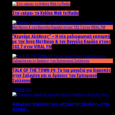
Στο «αέρα» το Kyklos Web tv/Radio
“Kερνάμε Αλήθειες” – Η νέα ραδιοφωνική εκπομπή
με την Άννα Ματθαίου & τον Βαγγέλη Καράλη στους
102,7 στον VIRAL FM
TALK OF THE TOWN #9: Τα top μαγαζιά για διακοπές
στην Σαλαμίνα και οι δράσεις του Εμπορικού
Συλλόγου
ΣΧΕΣΕΙΣ/ΣΕΞ
Απόμερες παραλίες για «αξέχαστες βραδιές» στην
Αττική …