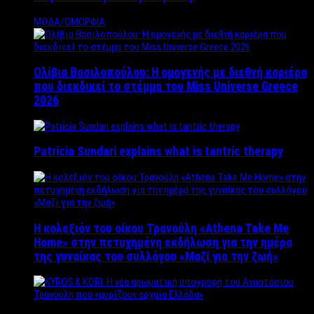
ΜΟΔΑ/ΟΜΟΡΦΙΑ
Ολίβια Βασιλοπούλου: Η ομογενής με διεθνή καριέρα
που διεκδικεί το στέμμα του Miss Universe Greece
2026
Patricia Sundari explains what is tantric therapy
Η κολεξιόν του οίκου Τρανούλη «Athena Take Me
Home» στην πετυχημένη εκδήλωση για την ημέρα
της γυναίκας του συλλόγου «Μαζί για την ζωή»