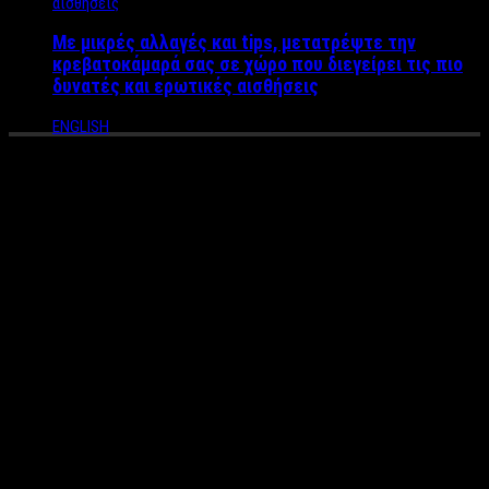
Με μικρές αλλαγές και tips, μετατρέψτε την
κρεβατοκάμαρά σας σε χώρο που διεγείρει τις πιο
δυνατές και ερωτικές αισθήσεις
ENGLISH
Ξεκίνησαν οι απολύσεις στον
όμιλο του ΑΝΤ1 – Ποια
ονόματα «πρώτης γραμμής»
βρέθηκαν εκτός
Ξεκίνησαν οι απολύσεις στον όμιλο του αντ1 λόγω … Νοmads.
Το ριάλιτι επιβίωσης κοστίζει 6.000.000 ευρώ, έχει «πατώσει»
στα νούμερα και κάπως πρέπει να βγούνε τα σπασμένα. Έτσι
λοιπόν ο Όμιλος αντ1 αποφάσισε να απομακρύνει δύο
ραδιοφωνικούς παραγωγούς από τα ραδιόφωνα του ομίλου.