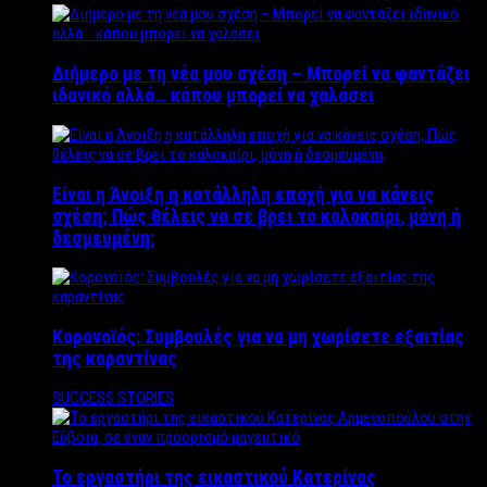
Διήμερο με τη νέα μου σχέση – Μπορεί να φαντάζει
ιδανικό αλλά… κάπου μπορεί να χαλάσει
Είναι η Άνοιξη η κατάλληλη εποχή για να κάνεις
σχέση; Πώς θέλεις να σε βρει το καλοκαίρι, μόνη ή
δεσμευμένη;
Κορονοϊός: Συμβουλές για να μη χωρίσετε εξαιτίας
της καραντίνας
SUCCESS STORIES
Το εργαστήρι της εικαστικού Κατερίνας