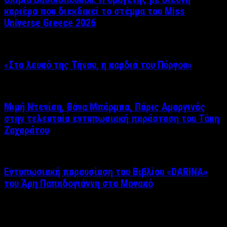
καριέρα που διεκδικεί το στέμμα του Miss
Universe Greece 2026
«Στο λευκό της Τήνου, η καρδιά του Πύργου»
Μιμή Ντενίση, Βάνα Μπάρμπα, Πάρις Αμοργινός
στην τελευταία εντυπωσιακή παράσταση του Τάκη
Ζαχαράτου
Εντυπωσιακή παρουσίαση του Βιβλίου «DARINA»
του Άρη Παπαδογιάννη στο Μονακό
Δείτε επίσης