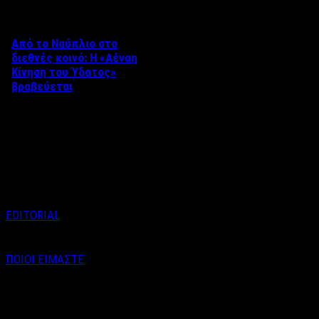
Από το Ναύπλιο στο
διεθνές κοινό: Η «Αέναη
Κίνηση του Ύδατος»
βραβεύεται
Στο πλαίσιο του 8ου Διεθνούς
Φεστιβάλ Κινηματογράφου
Ναυπλίου «ΓΕΦΥΡΕΣ», το
ντοκιμαντέρ «Η Αέναη Κίνηση
του …
EDITORIAL
ΠΟΙΟΙ ΕΙΜΑΣΤΕ
Email : info@labelnews.gr
Τηλέφωνο : 6998712903
(Βαγγέλης Καράλης - Αρχισυντάκτης)