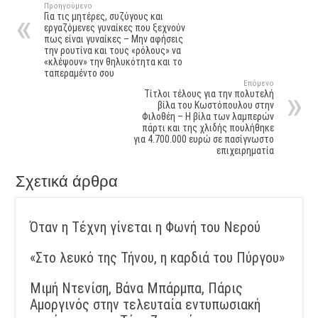
Προηγούμενο
Για τις μητέρες, συζύγους και
εργαζόμενες γυναίκες που ξεχνούν
πως είναι γυναίκες – Μην αφήσεις
την ρουτίνα και τους «ρόλους» να
«κλέψουν» την θηλυκότητα και το
ταπεραμέντο σου
Επόμενο
Τίτλοι τέλους για την πολυτελή
βίλα του Κωστόπουλου στην
Φιλοθέη – Η βίλα των λαμπερών
πάρτι και της χλιδής πουλήθηκε
για 4.700.000 ευρώ σε πασίγνωστο
επιχειρηματία
Σχετικά άρθρα
Όταν η Τέχνη γίνεται η Φωνή του Νερού
«Στο λευκό της Τήνου, η καρδιά του Πύργου»
Μιμή Ντενίση, Βάνα Μπάρμπα, Πάρις
Αμοργινός στην τελευταία εντυπωσιακή