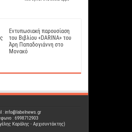
Εντυπωσιακή παρουσίαση
ός
του Βιβλίου «DARINA» του
Άρη Παπαδογιάννη στο
Μονακό
l : info@labelnews.gr
φωνο : 6998712903
γέλης Καράλης - Αρχισυντάκτης)