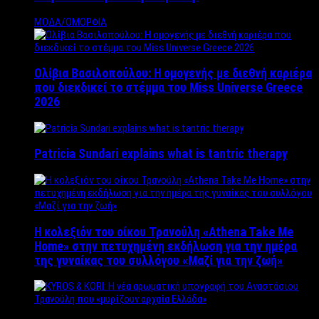
ΜΟΔΑ/ΟΜΟΡΦΙΑ
Ολίβια Βασιλοπούλου: Η ομογενής με διεθνή καριέρα
που διεκδικεί το στέμμα του Miss Universe Greece
2026
Patricia Sundari explains what is tantric therapy
Η κολεξιόν του οίκου Τρανούλη «Athena Take Me
Home» στην πετυχημένη εκδήλωση για την ημέρα
της γυναίκας του συλλόγου «Μαζί για την ζωή»