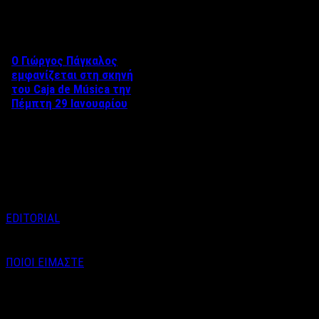
Δείτε επίσης
Ο Γιώργος Πάγκαλος
εμφανίζεται στη σκηνή
του Caja de Música την
Πέμπτη 29 Ιανουαρίου
Ο Γιώργος Πάγκαλος
εμφανίζεται στη σκηνή του
Caja de Música την Πέμπτη 29
Ιανουαρίου, σε …
EDITORIAL
ΠΟΙΟΙ ΕΙΜΑΣΤΕ
Email : info@labelnews.gr
Τηλέφωνο : 6998712903