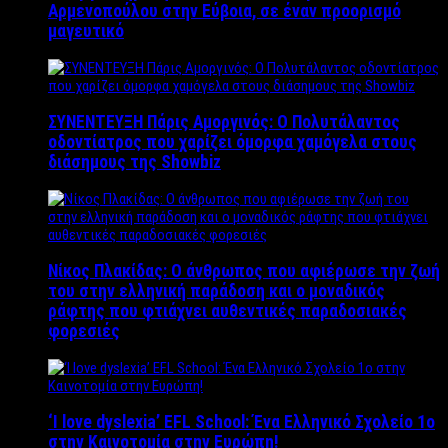
Αρμενοπούλου στην Εύβοια, σε έναν προορισμό
μαγευτικό
ΣΥΝΕΝΤΕΥΞΗ Πάρις Αμοργινός: O Πολυτάλαντος
οδοντίατρος που χαρίζει όμορφα χαμόγελα στους
διάσημους της Showbiz
Νίκος Πλακίδας: O άνθρωπος που αφιέρωσε την ζωή
του στην ελληνική παράδοση και ο μοναδικός
ράφτης που φτιάχνει αυθεντικές παραδοσιακές
φορεσιές
‘Ι love dyslexia’ EFL School: Ένα Ελληνικό Σχολείo 1ο
στην Καινοτομία στην Ευρώπη!