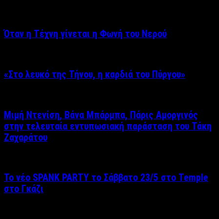
Όταν η Τέχνη γίνεται η Φωνή του Νερού
«Στο λευκό της Τήνου, η καρδιά του Πύργου»
Μιμή Ντενίση, Βάνα Μπάρμπα, Πάρις Αμοργινός
στην τελευταία εντυπωσιακή παράσταση του Τάκη
Ζαχαράτου
Το νέο SPANK PARTY το Σάββατο 23/5 στο Temple
στο Γκάζι