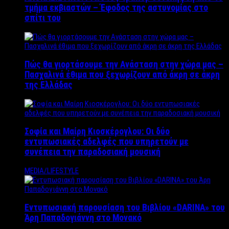
τμήμα εκβιαστών – Έφοδος της αστυνομίας στο
σπίτι του
Πώς θα γιορτάσουμε την Ανάσταση στην χώρα μας –
Πασχαλινά έθιμα που ξεχωρίζουν από άκρη σε άκρη
της Ελλάδας
Σοφία και Μαίρη Κιοσκέρογλου: Οι δύο
εντυπωσιακές αδελφές που υπηρετούν με
συνέπεια την παραδοσιακή μουσική
MEDIA/LIFESTYLE
Εντυπωσιακή παρουσίαση του Βιβλίου «DARINA» του
Άρη Παπαδογιάννη στο Μονακό