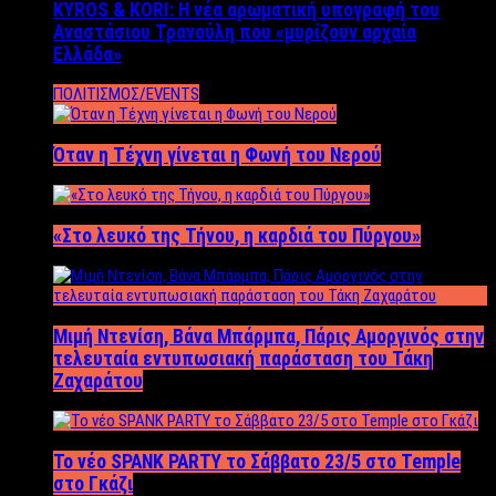
KYROS & KORI: Η νέα αρωματική υπογραφή του
Αναστάσιου Τρανούλη που «μυρίζουν αρχαία
Ελλάδα»
ΠΟΛΙΤΙΣΜΟΣ/EVENTS
Όταν η Τέχνη γίνεται η Φωνή του Νερού
«Στο λευκό της Τήνου, η καρδιά του Πύργου»
Μιμή Ντενίση, Βάνα Μπάρμπα, Πάρις Αμοργινός στην
τελευταία εντυπωσιακή παράσταση του Τάκη
Ζαχαράτου
Το νέο SPANK PARTY το Σάββατο 23/5 στο Temple
στο Γκάζι