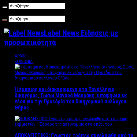
Δευτέρα , 10/08/2026
Label News Ειδήσεις με
προσωπικότητα
ΑΡΧΙΚΗ
ΚΟΙΝΩΝΙΑ
Η έμπειρη και διακεκριμένη στο Πανελλήνιο
δικηγόρος, Σωσώ Μαναρά Μαυράκη, υποψήφια εκ
νέου για την Προεδρία του δικηγορικού συλλόγου
Θήβας
ΑΠΟΚΛΕΙΣΤΙΚΟ: Γνωστός τράπερ συνελήφθη από το