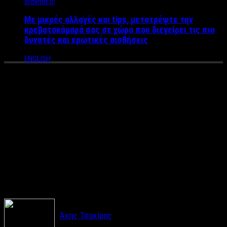
Με μικρές αλλαγές και tips, μετατρέψτε την
κρεβατοκάμαρά σας σε χώρο που διεγείρει τις πιο
δυνατές και ερωτικές αισθήσεις
ENGLISH
Οι Virtual Reality ταινίες
έρχονται για πρώτη φορά
στην Ελλάδα, στο 58ο
Φεστιβάλ Κινηματογράφου
Θεσσαλονίκης
Άκης Τσακίρης