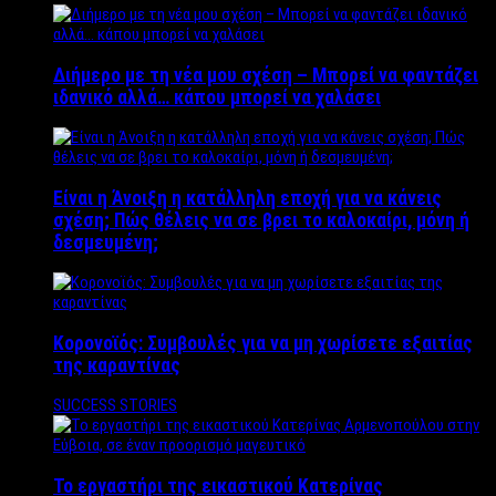
Διήμερο με τη νέα μου σχέση – Μπορεί να φαντάζει
ιδανικό αλλά… κάπου μπορεί να χαλάσει
Είναι η Άνοιξη η κατάλληλη εποχή για να κάνεις
σχέση; Πώς θέλεις να σε βρει το καλοκαίρι, μόνη ή
δεσμευμένη;
Κορονοϊός: Συμβουλές για να μη χωρίσετε εξαιτίας
της καραντίνας
SUCCESS STORIES
Το εργαστήρι της εικαστικού Κατερίνας