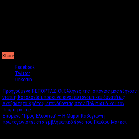
Εύα, πέρα από το σώμα / EWA, Out of Body του Γιόχαν
Κνάτρουπ Γιένσεν (Δανία, 2016, 8΄)
Στηρίξου πάνω μου / Lifeline του Βικτόρ Μισελό (Γαλλία, 2017,
6΄)
Proxima by Ματιέ Πραντά (Γαλλία, 2017, 9’)
Share
Facebook
Twitter
LinkedIn
Προηγούμενο
ΡΕΠΟΡΤΑΖ: Οι Έλληνες της Ισπανίας μας εξηγούν
γιατί η Καταλονία μπορεί να είναι αυτόνομη και δυνατή ως
Ανεξάρτητο Κράτος, επενδύοντας στον Πολιτισμό και τον
Τουρισμό της
Επόμενο
“Προς Ελευσίνα” – Η Μαρία Καβογιάννη
πρωταγωνιστεί στο εμβληματικό έργο του Παύλου Μάτεσι
Σχετικά άρθρα