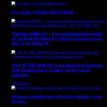
Στο «αέρα» το Kyklos Web tv/Radio
“Kερνάμε Αλήθειες” – Η νέα ραδιοφωνική εκπομπή
με την Άννα Ματθαίου & τον Βαγγέλη Καράλη στους
102,7 στον VIRAL FM
TALK OF THE TOWN #9: Τα top μαγαζιά για διακοπές
στην Σαλαμίνα και οι δράσεις του Εμπορικού
Συλλόγου
ΣΧΕΣΕΙΣ/ΣΕΞ
Απόμερες παραλίες για «αξέχαστες βραδιές» στην
Αττική …