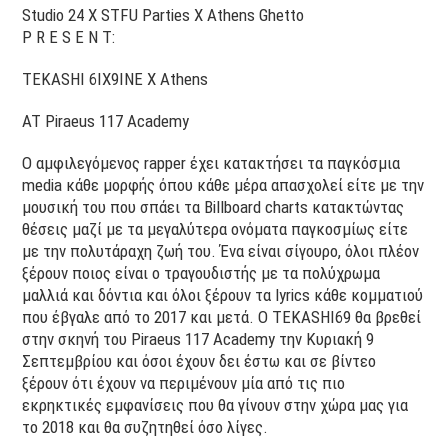
Studio 24 X STFU Parties X Athens Ghetto
P R E S E N T:
TEKASHI 6IX9INE X Athens
AT Piraeus 117 Academy
Ο αμφιλεγόμενος rapper έχει κατακτήσει τα παγκόσμια
media κάθε μορφής όπου κάθε μέρα απασχολεί είτε με την
μουσική του που σπάει τα Billboard charts κατακτώντας
θέσεις μαζί με τα μεγαλύτερα ονόματα παγκοσμίως είτε
με την πολυτάραχη ζωή του. Ένα είναι σίγουρο, όλοι πλέον
ξέρουν ποιος είναι ο τραγουδιστής με τα πολύχρωμα
μαλλιά και δόντια και όλοι ξέρουν τα lyrics κάθε κομματιού
που έβγαλε από το 2017 και μετά. Ο TEKASHI69 θα βρεθεί
στην σκηνή του Piraeus 117 Academy την Κυριακή 9
Σεπτεμβρίου και όσοι έχουν δει έστω και σε βίντεο
ξέρουν ότι έχουν να περιμένουν μία από τις πιο
εκρηκτικές εμφανίσεις που θα γίνουν στην χώρα μας για
το 2018 και θα συζητηθεί όσο λίγες.