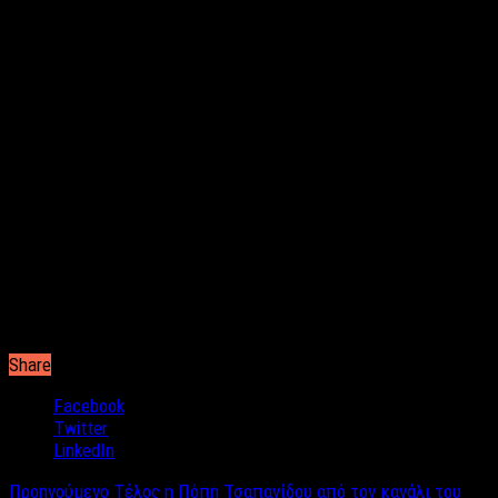
μακιγιάρεται από τον Νίκο Κοκλώνη, ήταν κάτι εντελώς
άστοχο.
Το ενδιαφέρον της χθεσινής βραδιάς, μπορούμε να πούμε πως
κράτησε η Pamela Anderson, κάτι το οποίο δικαιολογεί το
μικρό μεν αλλά ικανοποιητικό 5,8% που είδαμε σήμερα στους
πίνακες τηλεθέασης. Η Pamela πέρασε από δοκιμασίες,
μίλησε, σχολίασε, άνοιξε την καρδιά της και κατάφερε να
δώσει το στίγμα της και στην Ελλάδα, για όλα όσα πρεσβεύει
έχοντας αφήσει πίσω της τις αποκαλυπτικές φωτογραφίες
και την ηθοποιία.
Άραγε το Open θα καταφέρει να αλλάξει τις νύχτες του
Σαββάτου ή θα… ζήσουμε εποχές Μένιου Φουρθιώτη και Star
Academy;
Share
Facebook
Twitter
LinkedIn
Προηγούμενο
Τέλος η Πόπη Τσαπανίδου από τον κανάλι του