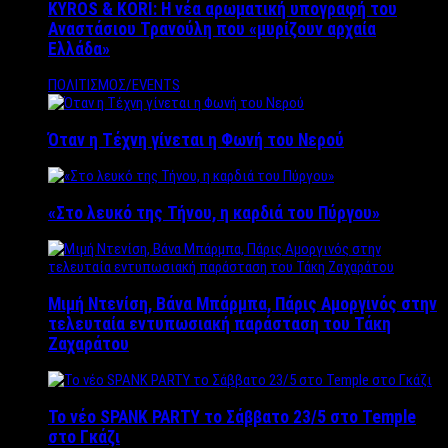
KYROS & KORI: Η νέα αρωματική υπογραφή του
Αναστάσιου Τρανούλη που «μυρίζουν αρχαία
Ελλάδα»
ΠΟΛΙΤΙΣΜΟΣ/EVENTS
Όταν η Τέχνη γίνεται η Φωνή του Νερού
«Στο λευκό της Τήνου, η καρδιά του Πύργου»
Μιμή Ντενίση, Βάνα Μπάρμπα, Πάρις Αμοργινός στην
τελευταία εντυπωσιακή παράσταση του Τάκη
Ζαχαράτου
Το νέο SPANK PARTY το Σάββατο 23/5 στο Temple
στο Γκάζι