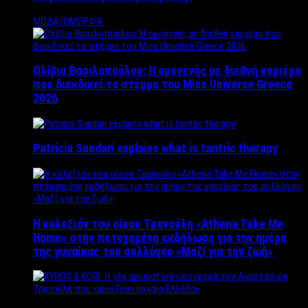
ΜΟΔΑ/ΟΜΟΡΦΙΑ
Ολίβια Βασιλοπούλου: Η ομογενής με διεθνή καριέρα
που διεκδικεί το στέμμα του Miss Universe Greece
2026
Patricia Sundari explains what is tantric therapy
Η κολεξιόν του οίκου Τρανούλη «Athena Take Me
Home» στην πετυχημένη εκδήλωση για την ημέρα
της γυναίκας του συλλόγου «Μαζί για την ζωή»