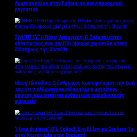
Αρμενοπούλου στην Εύβοια, σε έναν προορισμό
μαγευτικό
ΣΥΝΕΝΤΕΥΞΗ Πάρις Αμοργινός: O Πολυτάλαντος
οδοντίατρος που χαρίζει όμορφα χαμόγελα στους
διάσημους της Showbiz
Νίκος Πλακίδας: O άνθρωπος που αφιέρωσε την ζωή
του στην ελληνική παράδοση και ο μοναδικός
ράφτης που φτιάχνει αυθεντικές παραδοσιακές
φορεσιές
‘Ι love dyslexia’ EFL School: Ένα Ελληνικό Σχολείo 1ο
στην Καινοτομία στην Ευρώπη!