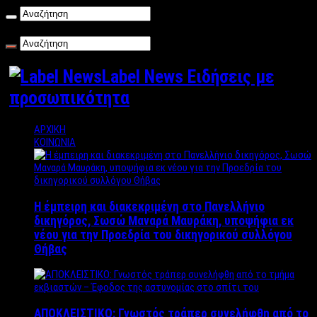
Παρασκευή , 07/08/2026
Label News Ειδήσεις με
προσωπικότητα
ΑΡΧΙΚΗ
ΚΟΙΝΩΝΙΑ
Η έμπειρη και διακεκριμένη στο Πανελλήνιο
δικηγόρος, Σωσώ Μαναρά Μαυράκη, υποψήφια εκ
νέου για την Προεδρία του δικηγορικού συλλόγου
Θήβας
ΑΠΟΚΛΕΙΣΤΙΚΟ: Γνωστός τράπερ συνελήφθη από το