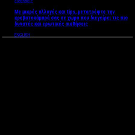
Με μικρές αλλαγές και tips, μετατρέψτε την
κρεβατοκάμαρά σας σε χώρο που διεγείρει τις πιο
δυνατές και ερωτικές αισθήσεις
ENGLISH
Πάμελα Άντερσον και Ελένη
Φουρέιρα δεν έπεισαν το
τηλεοπτικό κοινό με την
εκπομπή του Κοκλώνη στο
Open να απογοητεύει
Του
Άκη Τσακίρη
Πρεμιέρα έκανε χθες το νέο βραδινό show του Open Beyond με
παρουσιαστή τον Νίκο Κοκλώνη. Ένα show που δεν κατάφερε