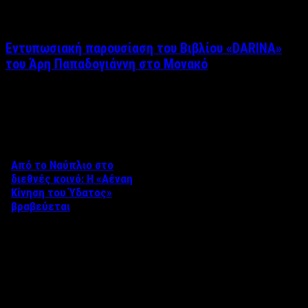
Εντυπωσιακή παρουσίαση του Βιβλίου «DARINA»
του Άρη Παπαδογιάννη στο Μονακό
Δείτε επίσης
Από το Ναύπλιο στο
διεθνές κοινό: Η «Αέναη
Κίνηση του Ύδατος»
βραβεύεται
Στο πλαίσιο του 8ου Διεθνούς
Φεστιβάλ Κινηματογράφου
Ναυπλίου «ΓΕΦΥΡΕΣ», το
ντοκιμαντέρ «Η Αέναη Κίνηση
του …