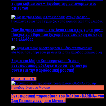
τμήμα εκβιαστών – Έφοδος της αστυνομίας στο
σπίτι του
Πώς θα γιορτάσουμε την Ανάσταση στην χώρα μας –
Πασχαλινά έθιμα που ξεχωρίζουν από άκρη σε άκρη
της Ελλάδας
Σοφία και Μαίρη Κιοσκέρογλου: Οι δύο
εντυπωσιακές αδελφές που υπηρετούν με
συνέπεια την παραδοσιακή μουσική
MEDIA/LIFESTYLE
Εντυπωσιακή παρουσίαση του Βιβλίου «DARINA» του
Άρη Παπαδογιάννη στο Μονακό