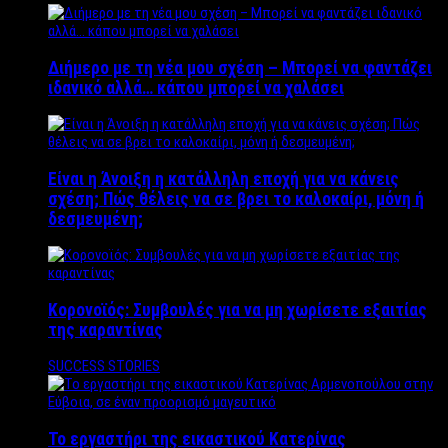
Διήμερο με τη νέα μου σχέση – Μπορεί να φαντάζει
ιδανικό αλλά… κάπου μπορεί να χαλάσει
Είναι η Άνοιξη η κατάλληλη εποχή για να κάνεις
σχέση; Πώς θέλεις να σε βρει το καλοκαίρι, μόνη ή
δεσμευμένη;
Κορονοϊός: Συμβουλές για να μη χωρίσετε εξαιτίας
της καραντίνας
SUCCESS STORIES
Το εργαστήρι της εικαστικού Κατερίνας