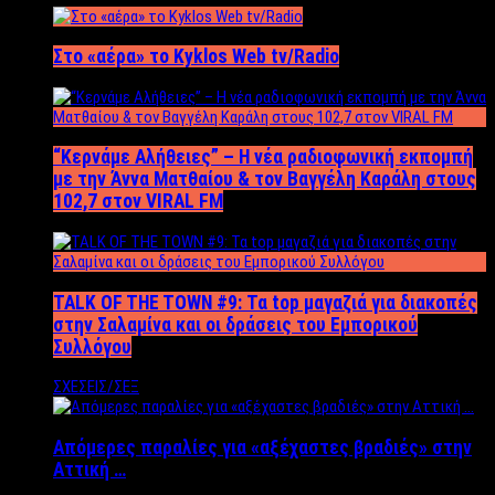
Στο «αέρα» το Kyklos Web tv/Radio
“Kερνάμε Αλήθειες” – Η νέα ραδιοφωνική εκπομπή
με την Άννα Ματθαίου & τον Βαγγέλη Καράλη στους
102,7 στον VIRAL FM
TALK OF THE TOWN #9: Τα top μαγαζιά για διακοπές
στην Σαλαμίνα και οι δράσεις του Εμπορικού
Συλλόγου
ΣΧΕΣΕΙΣ/ΣΕΞ
Απόμερες παραλίες για «αξέχαστες βραδιές» στην
Αττική …