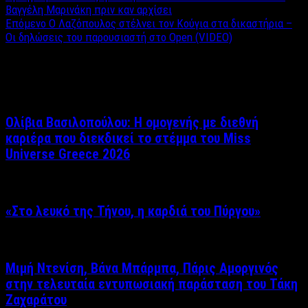
Βαγγέλη Μαρινάκη πριν καν αρχίσει
Επόμενο
Ο Λαζόπουλος στέλνει τον Κούγια στα δικαστήρια –
Οι δηλώσεις του παρουσιαστή στο Open (VIDEO)
Σχετικά άρθρα
Ολίβια Βασιλοπούλου: Η ομογενής με διεθνή
καριέρα που διεκδικεί το στέμμα του Miss
Universe Greece 2026
«Στο λευκό της Τήνου, η καρδιά του Πύργου»
Μιμή Ντενίση, Βάνα Μπάρμπα, Πάρις Αμοργινός
στην τελευταία εντυπωσιακή παράσταση του Τάκη
Ζαχαράτου