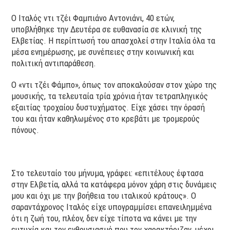
Ο Ιταλός ντι τζέι Φαμπιάνο Αντονιάνι, 40 ετών,
υποβλήθηκε την Δευτέρα σε ευθανασία σε κλινική της
Ελβετίας. Η περίπτωσή του απασχολεί στην Ιταλία όλα τα
μέσα ενημέρωσης, με συνέπειες στην κοινωνική και
πολιτική αντιπαράθεση.
Ο «ντι τζέι Φάμπο», όπως τον αποκαλούσαν στον χώρο της
μουσικής, τα τελευταία τρία χρόνια ήταν τετραπληγικός
εξαιτίας τροχαίου δυστυχήματος. Είχε χάσει την όρασή
του και ήταν καθηλωμένος στο κρεβάτι με τρομερούς
πόνους.
Στο τελευταίο του μήνυμα, γράφει: «επιτέλους έφτασα
στην Ελβετία, αλλά τα κατάφερα μόνον χάρη στις δυνάμεις
μου και όχι με την βοήθεια του ιταλικού κράτους». Ο
σαραντάχρονος Ιταλός είχε υπογραμμίσει επανειλημμένα
ότι η ζωή του, πλέον, δεν είχε τίποτα να κάνει με την
ευτυχία και τον ενθουσιασμό που τον χαρακτήριζαν, μέχρι