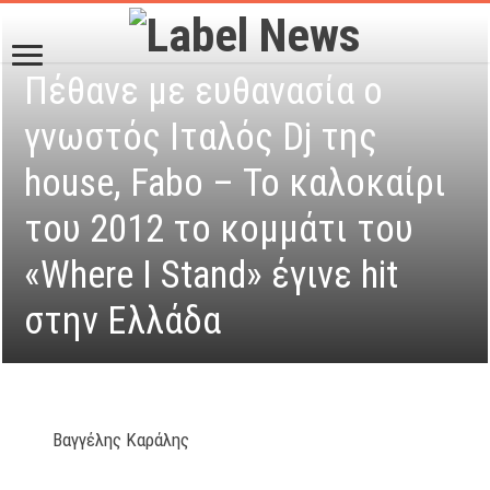
Πέθανε με ευθανασία ο
γνωστός Ιταλός Dj της
house, Fabo – Το καλοκαίρι
του 2012 το κομμάτι του
«Where I Stand» έγινε hit
στην Ελλάδα
Βαγγέλης Καράλης