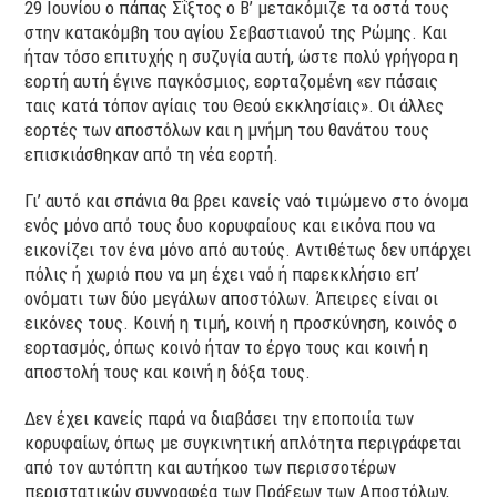
29 Ιουνίου ο πάπας Σΐξτος ο Β’ μετακόμιζε τα οστά τους
στην κατακόμβη του αγίου Σεβαστιανού της Ρώμης. Και
ήταν τόσο επιτυχής η συζυγία αυτή, ώστε πολύ γρήγορα η
εορτή αυτή έγινε παγκόσμιος, εορταζομένη «εν πάσαις
ταις κατά τόπον αγίαις του Θεού εκκλησίαις». Οι άλλες
εορτές των αποστόλων και η μνήμη του θανάτου τους
επισκιάσθηκαν από τη νέα εορτή.
Γι’ αυτό και σπάνια θα βρει κανείς ναό τιμώμενο στο όνομα
ενός μόνο από τους δυο κορυφαίους και εικόνα που να
εικονίζει τον ένα μόνο από αυτούς. Αντιθέτως δεν υπάρχει
πόλις ή χωριό που να μη έχει ναό ή παρεκκλήσιο επ’
ονόματι των δύο μεγάλων αποστόλων. Άπειρες είναι οι
εικόνες τους. Κοινή η τιμή, κοινή η προσκύνηση, κοινός ο
εορτασμός, όπως κοινό ήταν το έργο τους και κοινή η
αποστολή τους και κοινή η δόξα τους.
Δεν έχει κανείς παρά να διαβάσει την εποποιία των
κορυφαίων, όπως με συγκινητική απλότητα περιγράφεται
από τον αυτόπτη και αυτήκοο των περισσοτέρων
περιστατικών συγγραφέα των Πράξεων των Αποστόλων,