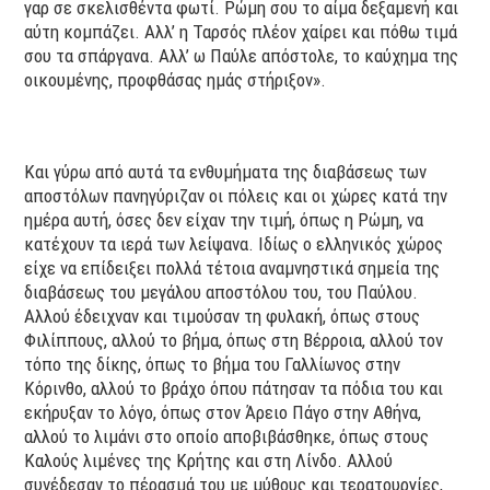
γαρ σε σκελισθέντα φωτί. Ρώμη σου το αίμα δεξαμενή και
αύτη κομπάζει. Αλλ’ η Ταρσός πλέον χαίρει και πόθω τιμά
σου τα σπάργανα. Αλλ’ ω Παύλε απόστολε, το καύχημα της
οικουμένης, προφθάσας ημάς στήριξον».
Και γύρω από αυτά τα ενθυμήματα της διαβάσεως των
αποστόλων πανηγύριζαν οι πόλεις και οι χώρες κατά την
ημέρα αυτή, όσες δεν είχαν την τιμή, όπως η Ρώμη, να
κατέχουν τα ιερά των λείψανα. Ιδίως ο ελληνικός χώρος
είχε να επίδειξει πολλά τέτοια αναμνηστικά σημεία της
διαβάσεως του μεγάλου αποστόλου του, του Παύλου.
Αλλού έδειχναν και τιμούσαν τη φυλακή, όπως στους
Φιλίππους, αλλού το βήμα, όπως στη Βέρροια, αλλού τον
τόπο της δίκης, όπως το βήμα του Γαλλίωνος στην
Κόρινθο, αλλού το βράχο όπου πάτησαν τα πόδια του και
εκήρυξαν το λόγο, όπως στον Άρειο Πάγο στην Αθήνα,
αλλού το λιμάνι στο οποίο αποβιβάσθηκε, όπως στους
Καλούς λιμένες της Κρήτης και στη Λίνδο. Αλλού
συνέδεσαν το πέρασμά του με μύθους και τερατουργίες,