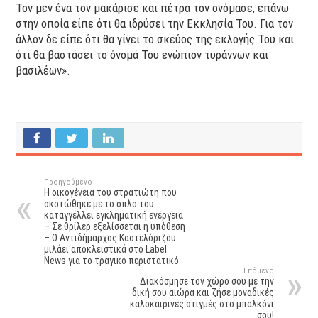
Τον μεν ένα τον μακάρισε και πέτρα τον ονόμασε, επάνω
στην οποία είπε ότι θα ιδρύσει την Εκκλησία Του. Για τον
άλλον δε είπε ότι θα γίνει το σκεύος της εκλογής Του και
ότι θα βαστάσει το όνομά Του ενώπιον τυράννων και
βασιλέων».
Προηγούμενο
Η οικογένεια του στρατιώτη που
σκοτώθηκε με το όπλο του
καταγγέλλει εγκληματική ενέργεια
– Σε θρίλερ εξελίσσεται η υπόθεση
– Ο Αντιδήμαρχος Καστελόριζου
μιλάει αποκλειστικά στο Label
News για το τραγικό περιστατικό
Επόμενο
Διακόσμησε τον χώρο σου με την
δική σου αιώρα και ζήσε μοναδικές
καλοκαιρινές στιγμές στο μπαλκόνι
σου!