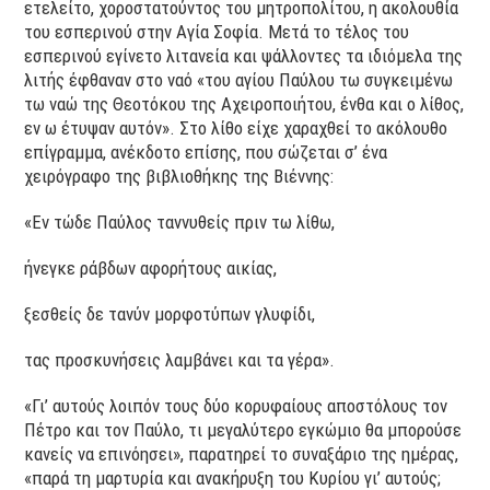
ετελείτο, χοροστατούντος του μητροπολίτου, η ακολουθία
του εσπερινού στην Αγία Σοφία. Μετά το τέλος του
εσπερινού εγίνετο λιτανεία και ψάλλοντες τα ιδιόμελα της
λιτής έφθαναν στο ναό «του αγίου Παύλου τω συγκειμένω
τω ναώ της Θεοτόκου της Αχειροποιήτου, ένθα και ο λίθος,
εν ω έτυψαν αυτόν». Στο λίθο είχε χαραχθεί το ακόλουθο
επίγραμμα, ανέκδοτο επίσης, που σώζεται σ’ ένα
χειρόγραφο της βιβλιοθήκης της Βιέννης:
«Εν τώδε Παύλος ταννυθείς πριν τω λίθω,
ήνεγκε ράβδων αφορήτους αικίας,
ξεσθείς δε τανύν μορφοτύπων γλυφίδι,
τας προσκυνήσεις λαμβάνει και τα γέρα».
«Γι’ αυτούς λοιπόν τους δύο κορυφαίους αποστόλους τον
Πέτρο και τον Παύλο, τι μεγαλύτερο εγκώμιο θα μπορούσε
κανείς να επινόησει», παρατηρεί το συναξάριο της ημέρας,
«παρά τη μαρτυρία και ανακήρυξη του Κυρίου γι’ αυτούς;