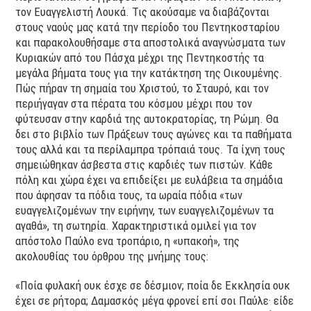
τον Ευαγγελιστή Λουκά. Τις ακούσαμε να διαβάζονται
στους ναούς μας κατά την περίοδο του Πεντηκοσταρίου
και παρακολουθήσαμε στα αποστολικά αναγνώσματα των
Κυριακών από του Πάσχα μέχρι της Πεντηκοστής τα
μεγάλα βήματα τους για την κατάκτηση της Οικουμένης.
Πώς πήραν τη σημαία του Χριστού, το Σταυρό, και τον
περιήγαγαν στα πέρατα του κόσμου μέχρι που τον
φύτευσαν στην καρδιά της αυτοκρατορίας, τη Ρώμη. Θα
δει στο βιβλίο των Πράξεων τους αγώνες και τα παθήματα
τους αλλά και τα περίλαμπρα τρόπαιά τους. Τα ίχνη τους
σημειώθηκαν άσβεστα στις καρδιές των πιστών. Κάθε
πόλη και χώρα έχει να επιδείξει με ευλάβεια τα σημάδια
που άφησαν τα πόδια τους, τα ωραία πόδια «των
ευαγγελιζομένων την ειρήνην, των ευαγγελιζομένων τα
αγαθά», τη σωτηρία. Χαρακτηριστικά ομιλεί για τον
απόστολο Παύλο ενα τροπάριο, η «υπακοή», της
ακολουθίας του όρθρου της μνήμης τους:
«Ποία φυλακή ουκ έσχε σε δέσμιον; ποία δε Εκκλησία ουκ
έχει σε ρήτορα; Δαμασκός μέγα φρονεί επί σοι Παύλε· είδε