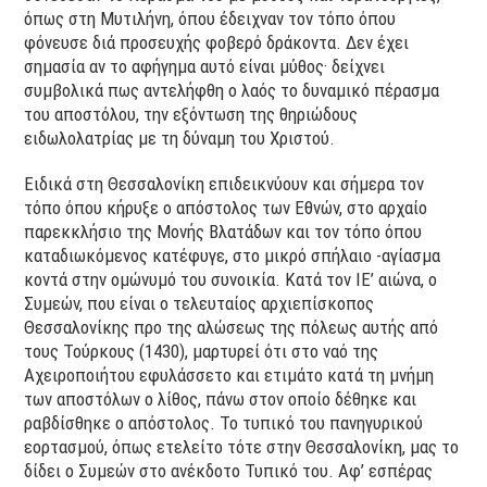
όπως στη Μυτιλήνη, όπου έδειχναν τον τόπο όπου
φόνευσε διά προσευχής φοβερό δράκοντα. Δεν έχει
σημασία αν το αφήγημα αυτό είναι μύθος· δείχνει
συμβολικά πως αντελήφθη ο λαός το δυναμικό πέρασμα
του αποστόλου, την εξόντωση της θηριώδους
ειδωλολατρίας με τη δύναμη του Χριστού.
Ειδικά στη Θεσσαλονίκη επιδεικνύουν και σήμερα τον
τόπο όπου κήρυξε ο απόστολος των Εθνών, στο αρχαίο
παρεκκλήσιο της Μονής Βλατάδων και τον τόπο όπου
καταδιωκόμενος κατέφυγε, στο μικρό σπήλαιο -αγίασμα
κοντά στην ομώνυμό του συνοικία. Κατά τον ΙΕ’ αιώνα, ο
Συμεών, που είναι ο τελευταίος αρχιεπίσκοπος
Θεσσαλονίκης προ της αλώσεως της πόλεως αυτής από
τους Τούρκους (1430), μαρτυρεί ότι στο ναό της
Αχειροποιήτου εφυλάσσετο και ετιμάτο κατά τη μνήμη
των αποστόλων ο λίθος, πάνω στον οποίο δέθηκε και
ραβδίσθηκε ο απόστολος. Το τυπικό του πανηγυρικού
εορτασμού, όπως ετελείτο τότε στην Θεσσαλονίκη, μας το
δίδει ο Συμεών στο ανέκδοτο Τυπικό του. Αφ’ εσπέρας