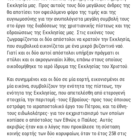
Εκκλησία μας. Προς αυτούς τους δύο μεγάλους άνδρες της
θα αποτίσει τον οφειλόμενο φόρο της τιμής και της
ευγνωμοσύνης για την ανυπολόγιστα μεγάλη συμβολή τους
στο έργο της διαδόσεως της χριστιανικής πίστεως και της
εδραιώσεως της Εκκλησίας μας. Στις εικόνες τους
ζωγραφίζονται οι δύο απόστολοι να κρατούν την Εκκλησία,
που συμβολικά εικονίζεται με ένα μικρό βυζαντινό ναό.
Γιατί και οι δύο αυτοί απόστολοι υπήρξαν πράγματι οι
στύλοι και οι ακρογωνιαίοι λίθοι, επάνω στους οποίους
οικοδομήθηκε το ιερό ίδρυμα της Εκκλησίας του Χριστού.
Και συνημμένοι και οι δύο σε μία εορτή, εικονισμένοι σε
μία εικόνα, συμβολίζουν την ενότητα της πίστεως, την
ενότητα της Εκκλησίας, που απετελέσθη από ετερογενή
στοιχεία, την περιτομή -τους Εβραίους- προς τους όποιους
εστράφη το ιεραποστολικό έργο του Πέτρου, και τα έθνη-
τους ειδωλολάτρες- για τον εκχριστιανισμό των οποίων
κοπίασε ο απόστολος των Εθνών, ο Παύλος. Αυτός
ακριβώς ήταν και ο λόγος που προκάλεσε τη σύσταση
κοινής εορτής των δύο κορυφαίων, όταν το έτος 258 στις