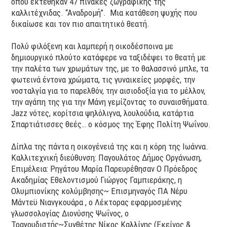
όπου εκτέθηκαν 47 πίνακες ζωγραφικής της
καλλιτέχνιδας. “Αναδρομή”. Μια κατάθεση ψυχής που
δικαίωσε και τον πιο απαιτητικό θεατή.
Πολύ φιλόξενη και λαμπερή η οικοδέσποινα με
δημιουργικό πλούτο κατάφερε να ταξιδέψει το θεατή με
την παλέτα των χρωμάτων της, με το θαλασσινό μπλε, τα
φωτεινά έντονα χρώματα, τις γυναικείες μορφές, την
νοσταλγία για το παρελθόν, την αισιοδοξία για το μέλλον,
την αγάπη της για την Μάνη γεμίζοντας το συναισθήματα.
Jazz νότες, κορίτσια ψηλόλιγνα, λουλούδια, κατάρτια
Σπαρτιάτισσες θεές… ο κόσμος της Έφης Πολίτη Ψωΐνου.
Δίπλα της πάντα η οικογένειά της και η κόρη της Ιωάννα.
Καλλιτεχνική διεύθυνση: Παγουλάτος Δήμος Οργάνωση,
Επιμέλεια: Ρηγάτου Μαρία Παρευρέθησαν Ο Πρόεδρος
Ακαδημίας Εθελοντισμού Γιώργος Γαμπιεράκης, η
Ολυμπιονίκης κολύμβησης~ Επισμηναγός ΠΑ Νέρυ
Μάντεϋ Νιανγκουάρα , ο Λέκτορας εφαρμοσμένης
γλωσσολογίας Διονύσης Ψωΐνος, ο
Τραγουδιστής~Συνθέτης Νίκος Καλλίνης (Εκείνος &