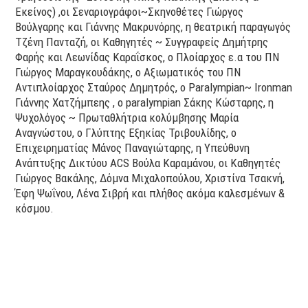
Εκείνος) ,οι Σεναριογράφοι~Σκηνοθέτες Γιώργος
Βούλγαρης και Γιάννης Μακρυνόρης, η θεατρική παραγωγός
Τζένη Πανταζή, οι Καθηγητές ~ Συγγραφείς Δημήτρης
Φαρής και Λεωνίδας Καραΐσκος, ο Πλοίαρχος ε.α του ΠΝ
Γιώργος Μαραγκουδάκης, ο Αξιωματικός του ΠΝ
Αντιπλοίαρχος Σταύρος Δημητρός, ο Paralympian~ Ironman
Γιάννης Χατζήμπεης , ο paralympian Σάκης Κώσταρης, η
Ψυχολόγος ~ Πρωταθλήτρια κολύμβησης Μαρία
Αναγνώστου, ο Γλύπτης Εξηκίας Τριβουλίδης, ο
Επιχειρηματίας Μάνος Παναγιώταρης, η Υπεύθυνη
Ανάπτυξης Δικτύου ACS Βούλα Καραμάνου, οι Καθηγητές
Γιώργος Βακάλης, Δόμνα Μιχαλοπούλου, Χριστίνα Τσακνή,
Έφη Ψωΐνου, Λένα Σιβρή και πλήθος ακόμα καλεσμένων &
κόσμου.