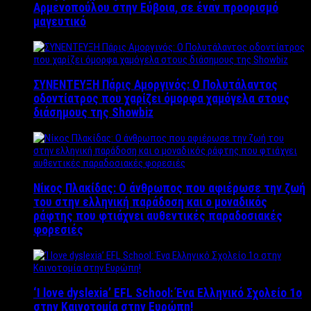
Αρμενοπούλου στην Εύβοια, σε έναν προορισμό
μαγευτικό
ΣΥΝΕΝΤΕΥΞΗ Πάρις Αμοργινός: O Πολυτάλαντος
οδοντίατρος που χαρίζει όμορφα χαμόγελα στους
διάσημους της Showbiz
Νίκος Πλακίδας: O άνθρωπος που αφιέρωσε την ζωή
του στην ελληνική παράδοση και ο μοναδικός
ράφτης που φτιάχνει αυθεντικές παραδοσιακές
φορεσιές
‘Ι love dyslexia’ EFL School: Ένα Ελληνικό Σχολείo 1ο
στην Καινοτομία στην Ευρώπη!