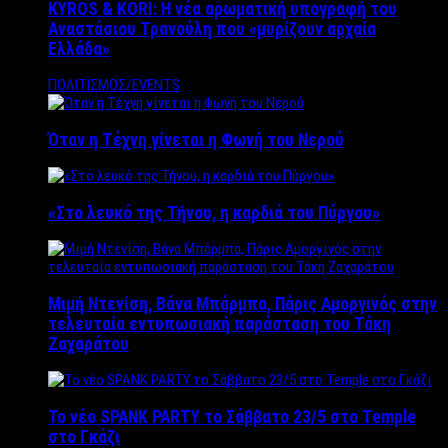
KYROS & KORI: Η νέα αρωματική υπογραφή του
Αναστάσιου Τρανούλη που «μυρίζουν αρχαία
Ελλάδα»
ΠΟΛΙΤΙΣΜΟΣ/EVENTS
Όταν η Τέχνη γίνεται η Φωνή του Νερού
«Στο λευκό της Τήνου, η καρδιά του Πύργου»
Μιμή Ντενίση, Βάνα Μπάρμπα, Πάρις Αμοργινός στην
τελευταία εντυπωσιακή παράσταση του Τάκη
Ζαχαράτου
Το νέο SPANK PARTY το Σάββατο 23/5 στο Temple
στο Γκάζι