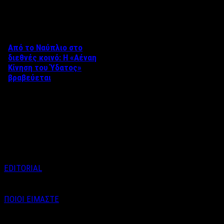
Δείτε επίσης
Από το Ναύπλιο στο
διεθνές κοινό: Η «Αέναη
Κίνηση του Ύδατος»
βραβεύεται
Στο πλαίσιο του 8ου Διεθνούς
Φεστιβάλ Κινηματογράφου
Ναυπλίου «ΓΕΦΥΡΕΣ», το
ντοκιμαντέρ «Η Αέναη Κίνηση
του …
EDITORIAL
ΠΟΙΟΙ ΕΙΜΑΣΤΕ
Email : info@labelnews.gr