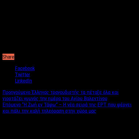
Niarchos Cultural Center Foundation, Megaron Concert Hall και
στο διεθνές φεστιβάλ “Give a home” του Sofarsound’s
/Amnesty International όπου ήταν μια εκ των 300 καλλιτεχνών
που συμμετείχαν με σκοπό την υποστήριξη των προσφύγων
ανά τον κόσμο.
Ανήκει στο δυναμικό της Minos EMI / Universal Music Group
Πηγή:
Mikrofwno.gr
Share
Facebook
Twitter
LinkedIn
Προηγούμενο
Έλληνας τραγουδιστής τα πέταξε όλα και
γιορτάζει γυμνός την ημέρα του Αγίου Βαλεντίνου
Επόμενο
“Η Ζωή εν Τάφω” – Η νέα σειρά της ΕΡΤ που φέρνει
και πάλι την καλή τηλεόραση στην χώρα μας
Σχετικά άρθρα