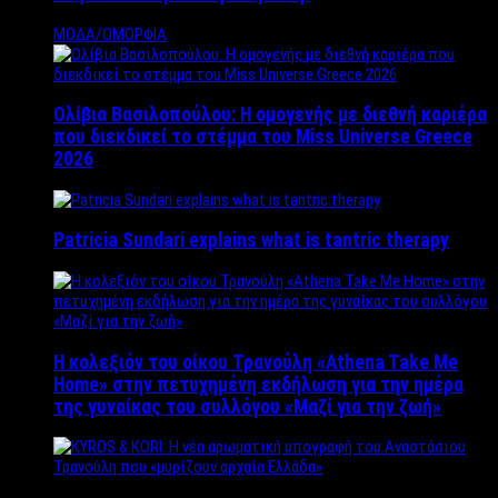
ΜΟΔΑ/ΟΜΟΡΦΙΑ
Ολίβια Βασιλοπούλου: Η ομογενής με διεθνή καριέρα
που διεκδικεί το στέμμα του Miss Universe Greece
2026
Patricia Sundari explains what is tantric therapy
Η κολεξιόν του οίκου Τρανούλη «Athena Take Me
Home» στην πετυχημένη εκδήλωση για την ημέρα
της γυναίκας του συλλόγου «Μαζί για την ζωή»