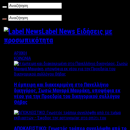
Σάββατο , 08/08/2026
Label News Ειδήσεις με
προσωπικότητα
ΑΡΧΙΚΗ
ΚΟΙΝΩΝΙΑ
Η έμπειρη και διακεκριμένη στο Πανελλήνιο
δικηγόρος, Σωσώ Μαναρά Μαυράκη, υποψήφια εκ
νέου για την Προεδρία του δικηγορικού συλλόγου
Θήβας
ΑΠΟΚΛΕΙΣΤΙΚΟ: Γνωστός τράπερ συνελήφθη από το