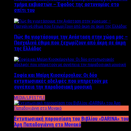
τμήμα εκβιαστών – Έφοδος της αστυνομίας στο
σπίτι του
Πώς θα γιορτάσουμε την Ανάσταση στην χώρα μας –
Πασχαλινά έθιμα που ξεχωρίζουν από άκρη σε άκρη
της Ελλάδας
Σοφία και Μαίρη Κιοσκέρογλου: Οι δύο
εντυπωσιακές αδελφές που υπηρετούν με
συνέπεια την παραδοσιακή μουσική
MEDIA/LIFESTYLE
Εντυπωσιακή παρουσίαση του Βιβλίου «DARINA» του
Άρη Παπαδογιάννη στο Μονακό