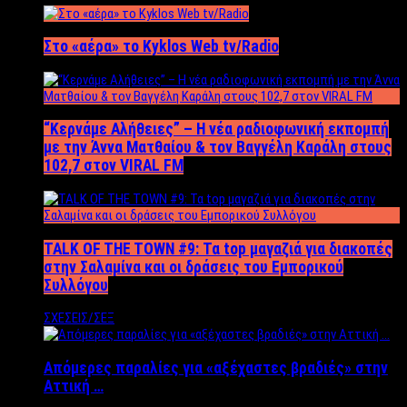
Στο «αέρα» το Kyklos Web tv/Radio
“Kερνάμε Αλήθειες” – Η νέα ραδιοφωνική εκπομπή
με την Άννα Ματθαίου & τον Βαγγέλη Καράλη στους
102,7 στον VIRAL FM
TALK OF THE TOWN #9: Τα top μαγαζιά για διακοπές
στην Σαλαμίνα και οι δράσεις του Εμπορικού
Συλλόγου
ΣΧΕΣΕΙΣ/ΣΕΞ
Απόμερες παραλίες για «αξέχαστες βραδιές» στην
Αττική …