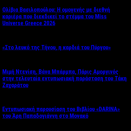
Ολίβια Βασιλοπούλου: Η ομογενής με διεθνή
καριέρα που διεκδικεί το στέμμα του Miss
Universe Greece 2026
«Στο λευκό της Τήνου, η καρδιά του Πύργου»
Μιμή Ντενίση, Βάνα Μπάρμπα, Πάρις Αμοργινός
στην τελευταία εντυπωσιακή παράσταση του Τάκη
Ζαχαράτου
Εντυπωσιακή παρουσίαση του Βιβλίου «DARINA»
του Άρη Παπαδογιάννη στο Μονακό