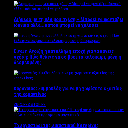
Διήμερο με τη νέα μου σχέση – Μπορεί να φαντάζει
ιδανικό αλλά… κάπου μπορεί να χαλάσει
Είναι η Άνοιξη η κατάλληλη εποχή για να κάνεις
σχέση; Πώς θέλεις να σε βρει το καλοκαίρι, μόνη ή
δεσμευμένη;
Κορονοϊός: Συμβουλές για να μη χωρίσετε εξαιτίας
της καραντίνας
SUCCESS STORIES
Το εργαστήρι της εικαστικού Κατερίνας