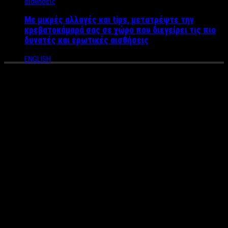
Με μικρές αλλαγές και tips, μετατρέψτε την
κρεβατοκάμαρά σας σε χώρο που διεγείρει τις πιο
δυνατές και ερωτικές αισθήσεις
ENGLISH
Ποια είναι η Κατερίνα
Ντούσκα που θα
εκπροσωπήσει την Ελλάδα
στην Eurovision
Η ερμηνεύτρια
Κατερίνα Ντούσκα
(Katerine Duska) θα
εκπροσωπήσει την
ΕΡΤ
στη φετινή, 64η διοργάνωση του
Πανευρωπαϊκού Διαγωνισμού Τραγουδιού της Eurovision, η
οποία θα διεξαχθεί στο Τελ Αβίβ από τις
14 έως και τις 19
Μαΐου 2019
.