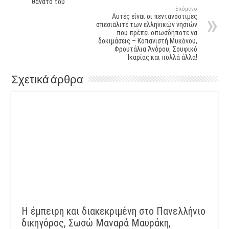
θάνατό του
Επόμενο
Αυτές είναι οι πεντανόστιμες
σπεσιαλιτέ των ελληνικών νησιών
που πρέπει οπωσδήποτε να
δοκιμάσεις – Κοπανιστή Μυκόνου,
Φρουτάλια Άνδρου, Σουφικό
Ικαρίας και πολλά άλλα!
Σχετικά άρθρα
Η έμπειρη και διακεκριμένη στο Πανελλήνιο
δικηγόρος, Σωσώ Μαναρά Μαυράκη,