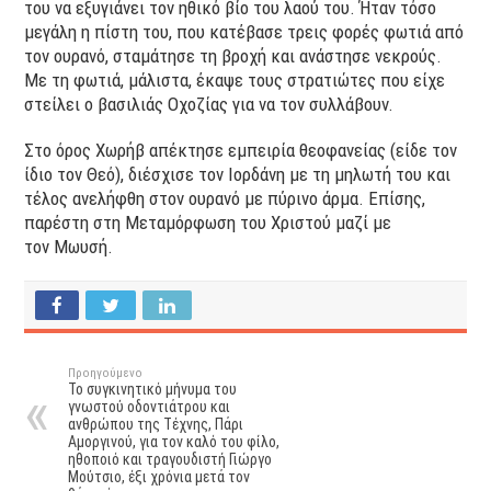
του να εξυγιάνει τον ηθικό βίο του λαού του. Ήταν τόσο
μεγάλη η πίστη του, που κατέβασε τρεις φορές φωτιά από
τον ουρανό, σταμάτησε τη βροχή και ανάστησε νεκρούς.
Με τη φωτιά, μάλιστα, έκαψε τους στρατιώτες που είχε
στείλει ο βασιλιάς Οχοζίας για να τον συλλάβουν.
Στο όρος Χωρήβ απέκτησε εμπειρία θεοφανείας (είδε τον
ίδιο τον Θεό), διέσχισε τον Ιορδάνη με τη μηλωτή του και
τέλος ανελήφθη στον ουρανό με πύρινο άρμα. Επίσης,
παρέστη στη Μεταμόρφωση του Χριστού μαζί με
τον Μωυσή.
Προηγούμενο
Το συγκινητικό μήνυμα του
γνωστού οδοντιάτρου και
ανθρώπου της Τέχνης, Πάρι
Αμοργινού, για τον καλό του φίλο,
ηθοποιό και τραγουδιστή Γιώργο
Μούτσιο, έξι χρόνια μετά τον