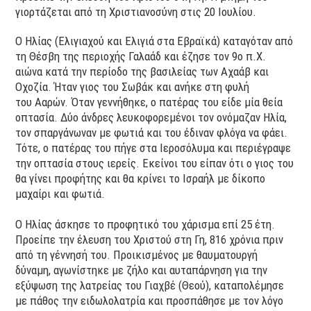
γιορτάζεται από τη Χριστιανοσύνη στις 20 Ιουλίου.
Ο Ηλίας (Ελιγιαχού και Ελιγιά στα Εβραϊκά) καταγόταν από
τη Θέσβη της περιοχής Γαλαάδ και έζησε τον 9ο π.Χ.
αιώνα κατά την περίοδο της βασιλείας των Αχαάβ και
Οχοζία. Ήταν γιος του Σωβάκ και ανήκε στη φυλή
του Ααρών. Όταν γεννήθηκε, ο πατέρας του είδε μία θεία
οπτασία. Δύο άνδρες λευκοφορεμένοι τον ονόμαζαν Ηλία,
τον σπαργάνωναν με φωτιά και του έδιναν φλόγα να φάει.
Τότε, ο πατέρας του πήγε στα Ιεροσόλυμα και περιέγραψε
την οπτασία στους ιερείς. Εκείνοι του είπαν ότι ο γιος του
θα γίνει προφήτης και θα κρίνει το Ισραήλ με δίκοπο
μαχαίρι και φωτιά.
Ο Ηλίας άσκησε το προφητικό του χάρισμα επί 25 έτη.
Προείπε την έλευση του Χριστού στη Γη, 816 χρόνια πριν
από τη γέννησή του. Προικισμένος με θαυματουργή
δύναμη, αγωνίστηκε με ζήλο και αυταπάρνηση για την
εξύψωση της λατρείας του Γιαχβέ (Θεού), καταπολέμησε
με πάθος την ειδωλολατρία και προσπάθησε με τον λόγο