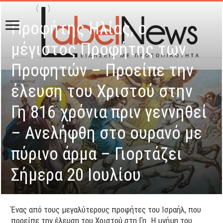
Προφήτης Ηλίας, ο
μέγιστος Προφήτης των
Προφητών – Προείπε την
έλευση του Χριστού στην
Γη 816 χρόνια πριν γεννηθεί
– Ανελήφθη στο ουρανό με
πύρινο άρμα – Γιορτάζει
Σήμερα 20 Ιουλίου
Ένας από τους μεγαλύτερους προφήτες του Ισραήλ, που
προείπε την έλευση του Χριστού στη Γη. Η μνήμη του