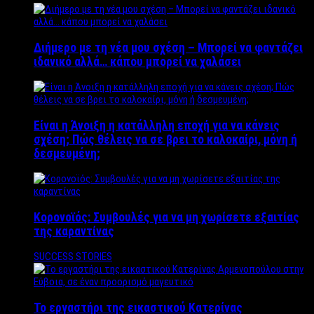
Διήμερο με τη νέα μου σχέση – Μπορεί να φαντάζει
ιδανικό αλλά… κάπου μπορεί να χαλάσει
Είναι η Άνοιξη η κατάλληλη εποχή για να κάνεις
σχέση; Πώς θέλεις να σε βρει το καλοκαίρι, μόνη ή
δεσμευμένη;
Κορονοϊός: Συμβουλές για να μη χωρίσετε εξαιτίας
της καραντίνας
SUCCESS STORIES
Το εργαστήρι της εικαστικού Κατερίνας