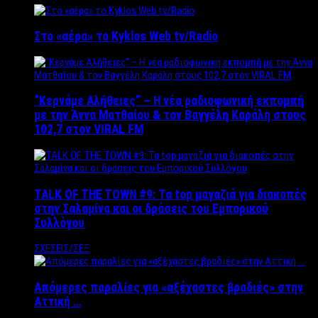
Στο «αέρα» το Kyklos Web tv/Radio
“Kερνάμε Αλήθειες” – Η νέα ραδιοφωνική εκπομπή
με την Άννα Ματθαίου & τον Βαγγέλη Καράλη στους
102,7 στον VIRAL FM
TALK OF THE TOWN #9: Τα top μαγαζιά για διακοπές
στην Σαλαμίνα και οι δράσεις του Εμπορικού
Συλλόγου
ΣΧΕΣΕΙΣ/ΣΕΞ
Απόμερες παραλίες για «αξέχαστες βραδιές» στην
Αττική …