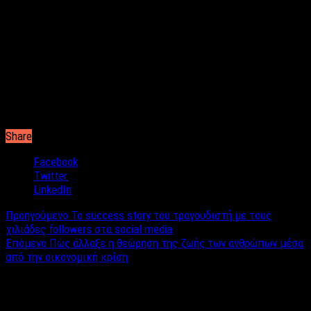
‘’Ελλήνων και Ξένων Δημιουργών – GFC’’ για την ενίσχυση των
φιλοζωικών συλλόγων.
΄΄ΕΛΑΤΕ ΜΕ ΤΑ ΚΑΤΟΙΚΙΔΙΑ ΣΑΣ΄΄ λένε οι οικοδεσπότες του
all day party και φέρτε μαζί σας την Αγάπη !
Χρυσός Χορηγός της εκδήλωσης είναι η εταιρία
MERIMNA365.GR με τα ολοκληρωμένα προγράμματα
περίθαλψης κατοικίδιων!
΄΄Κλωστήριον΄΄: Μυλλέρου 17 Μεταξουργείο Αθήνα
Share
Facebook
Twitter
LinkedIn
Προηγούμενο
Το success story του τραγουδιστή με τους
χιλιάδες followers στα social media
Επόμενο
Πώς άλλαξε η θεώρηση της ζωής των ανθρώπων μέσα
από την οικονομική κρίση
Σχετικά άρθρα