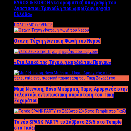
KYROS & KORI: Η νέα αρωματική υπογραφή του
Αναστάσιου Τρανούλη που «μυρίζουν αρχαία
Ελλάδα»
ΠΟΛΙΤΙΣΜΟΣ/EVENTS
Όταν η Τέχνη γίνεται η Φωνή του Νερού
«Στο λευκό της Τήνου, η καρδιά του Πύργου»
Μιμή Ντενίση, Βάνα Μπάρμπα, Πάρις Αμοργινός στην
τελευταία εντυπωσιακή παράσταση του Τάκη
Ζαχαράτου
Το νέο SPANK PARTY το Σάββατο 23/5 στο Temple
στο Γκάζι