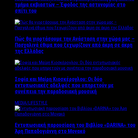
τμήμα εκβιαστών – Έφοδος της αστυνομίας στο
σπίτι του
Πώς θα γιορτάσουμε την Ανάσταση στην χώρα μας –
Πασχαλινά έθιμα που ξεχωρίζουν από άκρη σε άκρη
της Ελλάδας
Σοφία και Μαίρη Κιοσκέρογλου: Οι δύο
εντυπωσιακές αδελφές που υπηρετούν με
συνέπεια την παραδοσιακή μουσική
MEDIA/LIFESTYLE
Εντυπωσιακή παρουσίαση του Βιβλίου «DARINA» του
Άρη Παπαδογιάννη στο Μονακό