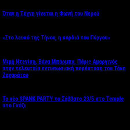
Όταν η Τέχνη γίνεται η Φωνή του Νερού
«Στο λευκό της Τήνου, η καρδιά του Πύργου»
Μιμή Ντενίση, Βάνα Μπάρμπα, Πάρις Αμοργινός
στην τελευταία εντυπωσιακή παράσταση του Τάκη
Ζαχαράτου
Το νέο SPANK PARTY το Σάββατο 23/5 στο Temple
στο Γκάζι
Δείτε επίσης