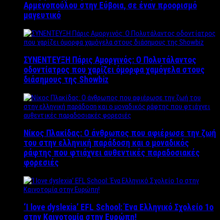
Αρμενοπούλου στην Εύβοια, σε έναν προορισμό
μαγευτικό
ΣΥΝΕΝΤΕΥΞΗ Πάρις Αμοργινός: O Πολυτάλαντος
οδοντίατρος που χαρίζει όμορφα χαμόγελα στους
διάσημους της Showbiz
Νίκος Πλακίδας: O άνθρωπος που αφιέρωσε την ζωή
του στην ελληνική παράδοση και ο μοναδικός
ράφτης που φτιάχνει αυθεντικές παραδοσιακές
φορεσιές
‘Ι love dyslexia’ EFL School: Ένα Ελληνικό Σχολείo 1ο
στην Καινοτομία στην Ευρώπη!