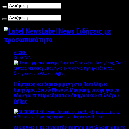
Σάββατο , 08/08/2026
Label News Ειδήσεις με
προσωπικότητα
ΑΡΧΙΚΗ
ΚΟΙΝΩΝΙΑ
Η έμπειρη και διακεκριμένη στο Πανελλήνιο
δικηγόρος, Σωσώ Μαναρά Μαυράκη, υποψήφια εκ
νέου για την Προεδρία του δικηγορικού συλλόγου
Θήβας
ΑΠΟΚΛΕΙΣΤΙΚΟ: Γνωστός τράπερ συνελήφθη από το