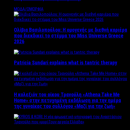
ΜΟΔΑ/ΟΜΟΡΦΙΑ
Ολίβια Βασιλοπούλου: Η ομογενής με διεθνή καριέρα
που διεκδικεί το στέμμα του Miss Universe Greece
2026
Patricia Sundari explains what is tantric therapy
Η κολεξιόν του οίκου Τρανούλη «Athena Take Me
Home» στην πετυχημένη εκδήλωση για την ημέρα
της γυναίκας του συλλόγου «Μαζί για την ζωή»