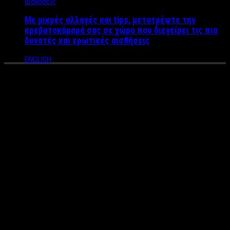
Με μικρές αλλαγές και tips, μετατρέψτε την
κρεβατοκάμαρά σας σε χώρο που διεγείρει τις πιο
δυνατές και ερωτικές αισθήσεις
ENGLISH
Πρωτότυπη Φιλοζωική
εκδήλωση και μόδα από τον
Πάνο Απέργη
Στο
all day party APERGIS & ROXY LOVE THE STRAYS
powered by Artfashion.gr΄΄ το οποίο θα πραγματοποιηθεί το
Σάββατο 17 Δεκεμβρίου 2016
στο πολυχώρο του gallery bar
΄΄ΚΛΩΣΤΗΡΙΟΝ΄΄
, καλούνται όλοι όσοι αγαπούν τα αδέσποτα
ζώα & τη μόδα !
Ο γνωστός σχεδιαστής
Πάνος Απέργης
παρέα με τη Star Roxy
, τους
Αρτέμη Σαμοθράκη & Αλέξανδρο Κατσάρη, τη Μαρία
Ζεϊμπέογλου, τον Χρήστο Πετρίδη και την αξιότιμη κα.