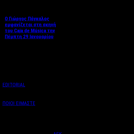
Ο Γιώργος Πάγκαλος
εμφανίζεται στη σκηνή
του Caja de Música την
Πέμπτη 29 Ιανουαρίου
Ο Γιώργος Πάγκαλος
εμφανίζεται στη σκηνή του
Caja de Música την Πέμπτη 29
Ιανουαρίου, σε …
EDITORIAL
ΠΟΙΟΙ ΕΙΜΑΣΤΕ
Email : info@labelnews.gr
Τηλέφωνο : 6998712903
(Βαγγέλης Καράλης - Αρχισυντάκτης)
Designed & Developed by
ASK