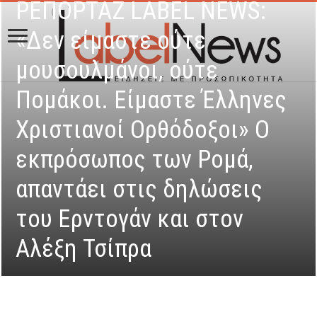
ΡΕΠΟΡΤΑΖ LABEL NEWS:
«Δεν είμαστε ούτε
μουσουλμάνοι, ούτε
Πομάκοι. Είμαστε Έλληνες
Χριστιανοί Ορθόδοξοι» Ο
εκπρόσωπος των Ρομά,
απαντάει στις δηλώσεις
του Ερντογάν και στον
Αλέξη Τσίπρα