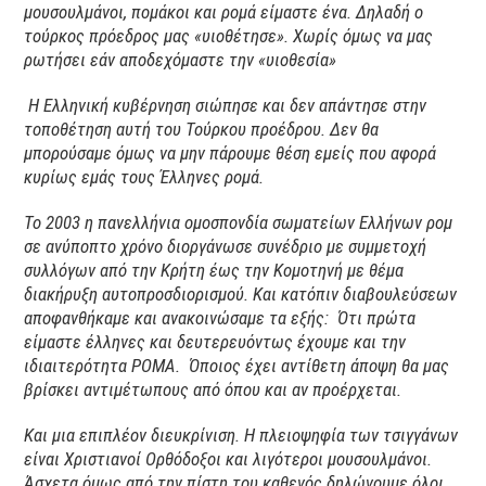
μουσουλμάνοι, πομάκοι και ρομά είμαστε ένα. Δηλαδή ο
τούρκος πρόεδρος μας «υιοθέτησε». Χωρίς όμως να μας
ρωτήσει εάν αποδεχόμαστε την «υιοθεσία»
Η Ελληνική κυβέρνηση σιώπησε και δεν απάντησε στην
τοποθέτηση αυτή του Τούρκου προέδρου. Δεν θα
μπορούσαμε όμως να μην πάρουμε θέση εμείς που αφορά
κυρίως εμάς τους Έλληνες ρομά.
Το 2003 η πανελλήνια ομοσπονδία σωματείων Ελλήνων ρομ
σε ανύποπτο χρόνο διοργάνωσε συνέδριο με συμμετοχή
συλλόγων από την Κρήτη έως την Κομοτηνή με θέμα
διακήρυξη αυτοπροσδιορισμού. Και κατόπιν διαβουλεύσεων
αποφανθήκαμε και ανακοινώσαμε τα εξής: Ότι πρώτα
είμαστε έλληνες και δευτερευόντως έχουμε και την
ιδιαιτερότητα ΡΟΜΑ. Όποιος έχει αντίθετη άποψη θα μας
βρίσκει αντιμέτωπους από όπου και αν προέρχεται.
Και μια επιπλέον διευκρίνιση. Η πλειοψηφία των τσιγγάνων
είναι Χριστιανοί Ορθόδοξοι και λιγότεροι μουσουλμάνοι.
Άσχετα όμως από την πίστη του καθενός δηλώνουμε όλοι