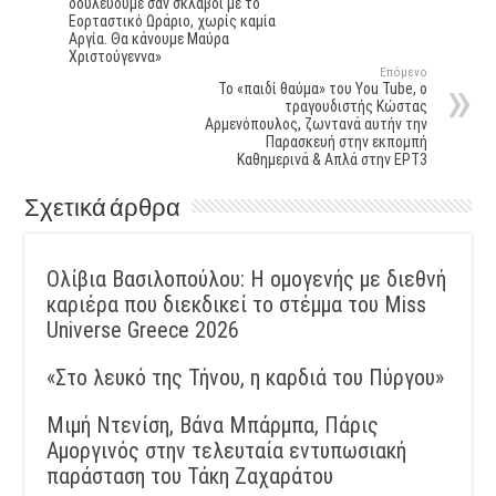
δουλεύουμε σαν σκλάβοι με το
Εορταστικό Ωράριο, χωρίς καμία
Αργία. Θα κάνουμε Μαύρα
Χριστούγεννα»
Επόμενο
Το «παιδί θαύμα» του You Tube, o
τραγουδιστής Κώστας
Αρμενόπουλος, ζωντανά αυτήν την
Παρασκευή στην εκπομπή
Kαθημερινά & Απλά στην ΕΡΤ3
Σχετικά άρθρα
Ολίβια Βασιλοπούλου: Η ομογενής με διεθνή
καριέρα που διεκδικεί το στέμμα του Miss
Universe Greece 2026
«Στο λευκό της Τήνου, η καρδιά του Πύργου»
Μιμή Ντενίση, Βάνα Μπάρμπα, Πάρις
Αμοργινός στην τελευταία εντυπωσιακή
παράσταση του Τάκη Ζαχαράτου