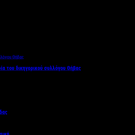
ρία του δικηγορικού συλλόγου Θήβας
άδας
σική