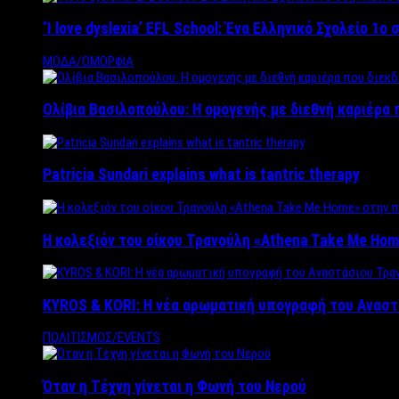
‘Ι love dyslexia’ EFL School: Ένα Ελληνικό Σχολείo 1
ΜΟΔΑ/ΟΜΟΡΦΙΑ
Ολίβια Βασιλοπούλου: Η ομογενής με διεθνή καριέρα 
Patricia Sundari explains what is tantric therapy
Η κολεξιόν του οίκου Τρανούλη «Athena Take Me Hom
KYROS & KORI: Η νέα αρωματική υπογραφή του Αναστ
ΠΟΛΙΤΙΣΜΟΣ/EVENTS
Όταν η Τέχνη γίνεται η Φωνή του Νερού