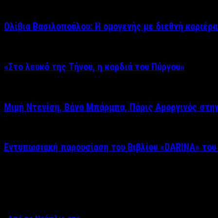
Ολίβια Βασιλοπούλου: Η ομογενής με διεθνή καριέρα
«Στο λευκό της Τήνου, η καρδιά του Πύργου»
Μιμή Ντενίση, Βάνα Μπάρμπα, Πάρις Αμοργινός στη
Εντυπωσιακή παρουσίαση του Βιβλίου «DARINA» του
Δείτε επίσης