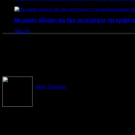
Με μικρές αλλαγές και tips, μετατρέψτε την κρεβατο
ENGLISH
ΡΕΠΟΡΤΑΖ LABEL NEWS: Και οι 
συναντήσεις του Κοντομηνά με
Άκης Τσακίρης
Χωρίς αμφιβολία, η κατάσταση στον επιχειρηματικ
και άλλες αποφασίζουν να στηριχτούν σε νέες επ
λιγοστεύει και όλο και λιγότερες παραγωγές πραγματοποιούντα
Ο Alpha, είναι ένας από τους σταθμούς που κέρδισαν την περασ