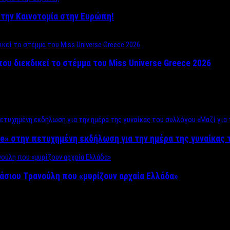
ο στην Καινοτομία στην Ευρώπη!
που διεκδικεί το στέμμα του Miss Universe Greece 2026
e» στην πετυχημένη εκδήλωση για την ημέρα της γυναίκας τ
άσιου Τρανούλη που «μυρίζουν αρχαία Ελλάδα»