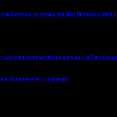
 που διεκδικεί το στέμμα του Miss Universe Greece 
ν τελευταία εντυπωσιακή παράσταση του Τάκη Ζαχαρ
 Άρη Παπαδογιάννη στο Μονακό