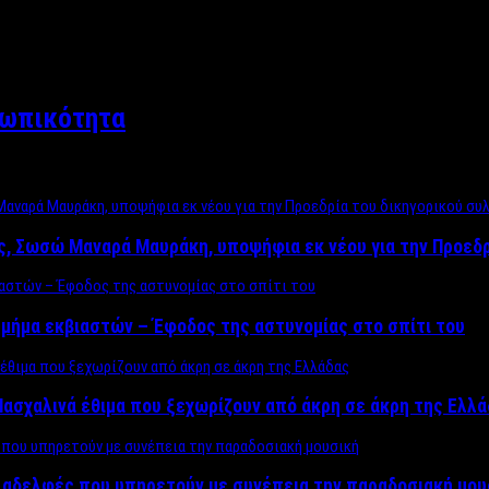
σωπικότητα
ος, Σωσώ Μαναρά Μαυράκη, υποψήφια εκ νέου για την Προεδ
μήμα εκβιαστών – Έφοδος της αστυνομίας στο σπίτι του
ασχαλινά έθιμα που ξεχωρίζουν από άκρη σε άκρη της Ελλ
ς αδελφές που υπηρετούν με συνέπεια την παραδοσιακή μου