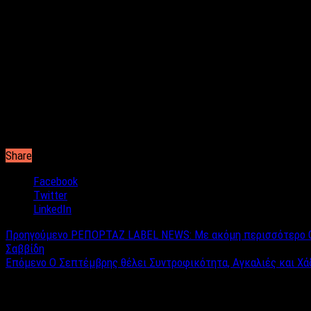
της ψυχαγωγίας. Με τις τηλεοπτικές του σειρές να χαρίζουν στ
στους πίνακες τηλεθέασης δεν περιμέναμε ποτέ να ακούσουμε 
Σύμφωνα με πληροφορίες, ο πρόεδρος του Ομίλου, κύριος Κοντο
αναφέρουν πως ο κύριος Κοντομηνάς έχει ήδη κάνει κάποιες σ
με την ελπίδα να πραγματοποιηθούν περισσότερες παραγωγές τη
Φυσικά, τίποτα δεν έχει επισημοποιηθεί ακόμη, ενώ οι πληροφ
έχει έρθει σε συμφωνία, διότι ο ίδιος δεν θέλει να χάσει την δ
Ελλάδα κλονίζεται σε όλους της τους τομείς, σε Ελληνικές επιχε
Share
Facebook
Twitter
LinkedIn
Προηγούμενο
ΡΕΠΟΡΤΑΖ LABEL NEWS: Με ακόμη περισσότερο Goss
Σαββίδη
Επόμενο
Ο Σεπτέμβρης θέλει Συντροφικότητα, Αγκαλιές και Χά
Σχετικά άρθρα