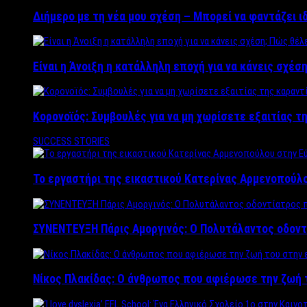
Διήμερο με τη νέα μου σχέση – Μπορεί να φαντάζει ι
Είναι η Άνοιξη η κατάλληλη εποχή για να κάνεις σχέση
Κορονοϊός: Συμβουλές για να μη χωρίσετε εξαιτίας τ
SUCCESS STORIES
Το εργαστήρι της εικαστικού Κατερίνας Αρμενοπούλο
ΣΥΝΕΝΤΕΥΞΗ Πάρις Αμοργινός: O Πολυτάλαντος οδοντ
Νίκος Πλακίδας: O άνθρωπος που αφιέρωσε την ζωή 