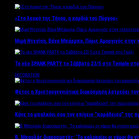
«Στο λευκό της Τήνου, η καρδιά του Πύργου»
Μιμή Ντενίση, Βάνα Μπάρμπα, Πάρις Αμοργινός στην
Το νέο SPANK PARTY το Σάββατο 23/5 στο Temple στο
DECORATION
Φέτος η Χριστουγεννιάτικη διακόσμηση λατρεύει το
Κάνε το μπαλκόνι σου τον επίγειο “παράδεισο” της 
Β. Μπουλάς διακοσμητής: ‘Το καλοκαίρι οι γάμοι θα γ