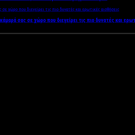
κάμαρά σας σε χώρο που διεγείρει τις πιο δυνατές και ερω
Κινέζοι μπαίνουν δυναμικά για
 τους Ασιάτες επιχειρηματίες
ό κόσμο της χώρας μας, γίνεται όλο και πιο δύσκολη. Επιχειρήσε
ενδύσεις στην Ελλάδα. Το ίδιο συμβαίνει και στον τηλεοπτικό κό
ι σε κάθε τηλεοπτική σεζόν.
μένη σεζόν και κατά την διάρκεια του καλοκαιριού την εμπιστοσύ