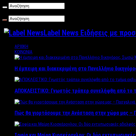
Παρασκευή , 07/08/2026
Label News Ειδήσεις με προ
ΑΡΧΙΚΗ
ΚΟΙΝΩΝΙΑ
Η έμπειρη και διακεκριμένη στο Πανελλήνιο δικηγόρ
ΑΠΟΚΛΕΙΣΤΙΚΟ: Γνωστός τράπερ συνελήφθη από το τ
Πώς θα γιορτάσουμε την Ανάσταση στην χώρα μας – Π
Σοφία και Μαίρη Κιοσκέρογλου: Οι δύο εντυπωσιακέ