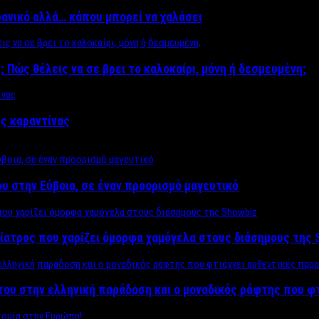
δανικό αλλά… κάπου μπορεί να χαλάσει
; Πώς θέλεις να σε βρει το καλοκαίρι, μόνη ή δεσμευμένη;
ης καραντίνας
υ στην Εύβοια, σε έναν προορισμό μαγευτικό
ίατρος που χαρίζει όμορφα χαμόγελα στους διάσημους της 
του στην ελληνική παράδοση και ο μοναδικός ράφτης που φ