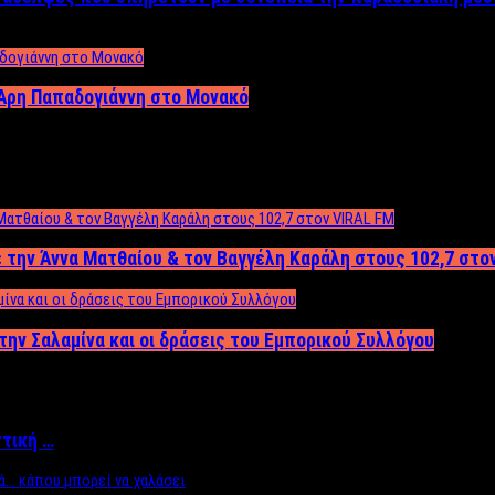
Άρη Παπαδογιάννη στο Μονακό
 την Άννα Ματθαίου & τον Βαγγέλη Καράλη στους 102,7 στο
την Σαλαμίνα και οι δράσεις του Εμπορικού Συλλόγου
ττική …