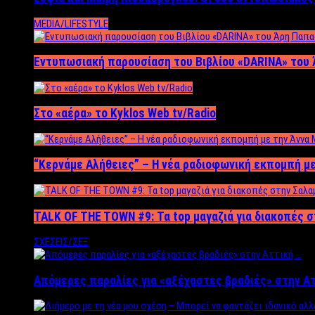
MEDIA/LIFESTYLE
Εντυπωσιακή παρουσίαση του Βιβλίου «DARINA» του 
Στο «αέρα» το Kyklos Web tv/Radio
“Kερνάμε Αλήθειες” – Η νέα ραδιοφωνική εκπομπή με
TALK OF THE TOWN #9: Τα top μαγαζιά για διακοπές σ
ΣΧΕΣΕΙΣ/ΣΕΞ
Απόμερες παραλίες για «αξέχαστες βραδιές» στην Α