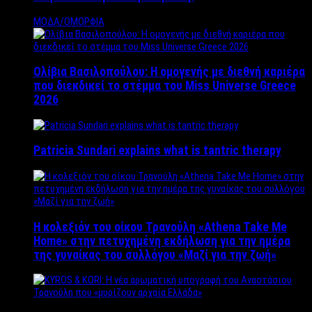
ΜΟΔΑ/ΟΜΟΡΦΙΑ
Ολίβια Βασιλοπούλου: Η ομογενής με διεθνή καριέρα
που διεκδικεί το στέμμα του Miss Universe Greece
2026
Patricia Sundari explains what is tantric therapy
Η κολεξιόν του οίκου Τρανούλη «Athena Take Me
Home» στην πετυχημένη εκδήλωση για την ημέρα
της γυναίκας του συλλόγου «Μαζί για την ζωή»