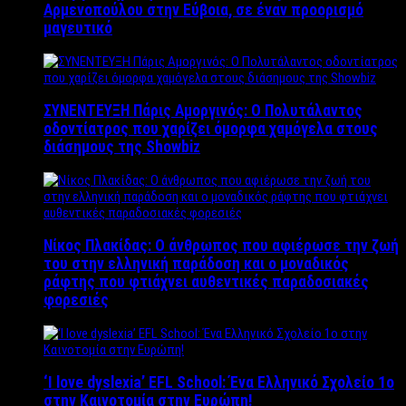
Αρμενοπούλου στην Εύβοια, σε έναν προορισμό
μαγευτικό
ΣΥΝΕΝΤΕΥΞΗ Πάρις Αμοργινός: O Πολυτάλαντος
οδοντίατρος που χαρίζει όμορφα χαμόγελα στους
διάσημους της Showbiz
Νίκος Πλακίδας: O άνθρωπος που αφιέρωσε την ζωή
του στην ελληνική παράδοση και ο μοναδικός
ράφτης που φτιάχνει αυθεντικές παραδοσιακές
φορεσιές
‘Ι love dyslexia’ EFL School: Ένα Ελληνικό Σχολείo 1ο
στην Καινοτομία στην Ευρώπη!