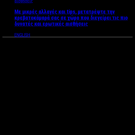
Με μικρές αλλαγές και tips, μετατρέψτε την
κρεβατοκάμαρά σας σε χώρο που διεγείρει τις πιο
δυνατές και ερωτικές αισθήσεις
ENGLISH
ΡΕΠΟΡΤΑΖ LABEL NEWS:
Στεφανίδου, Τσιμτσιλή,
Σπυροπούλου: Πού γιόρτασε η
εγχώρια showbiz τον
Δεκαπενταύγουστο (ΦΩΤΟ)
Ρεπορτάζ
: Kυριάκος Θεοδοσίου
Ημέρα χαλάρωσης, ηρεμίας με τα συγγενικά πρόσωπα και…
βουτιών στη θάλασσα ήταν η μέρα της Παναγίας για τους