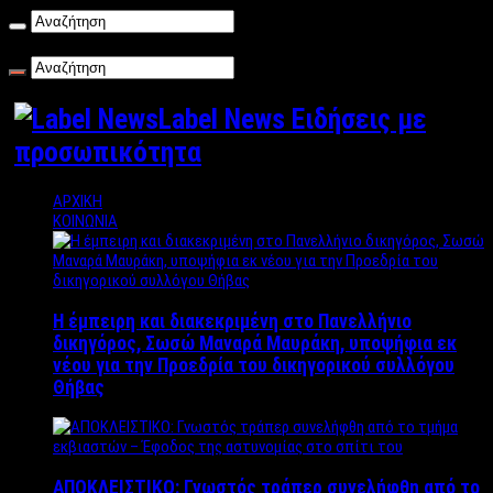
Παρασκευή , 07/08/2026
Label News Ειδήσεις με
προσωπικότητα
ΑΡΧΙΚΗ
ΚΟΙΝΩΝΙΑ
Η έμπειρη και διακεκριμένη στο Πανελλήνιο
δικηγόρος, Σωσώ Μαναρά Μαυράκη, υποψήφια εκ
νέου για την Προεδρία του δικηγορικού συλλόγου
Θήβας
ΑΠΟΚΛΕΙΣΤΙΚΟ: Γνωστός τράπερ συνελήφθη από το