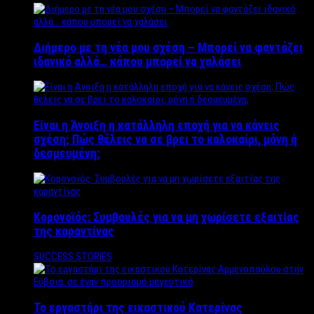
Διήμερο με τη νέα μου σχέση – Μπορεί να φαντάζει
ιδανικό αλλά… κάπου μπορεί να χαλάσει
Είναι η Άνοιξη η κατάλληλη εποχή για να κάνεις
σχέση; Πώς θέλεις να σε βρει το καλοκαίρι, μόνη ή
δεσμευμένη;
Κορονοϊός: Συμβουλές για να μη χωρίσετε εξαιτίας
της καραντίνας
SUCCESS STORIES
Το εργαστήρι της εικαστικού Κατερίνας