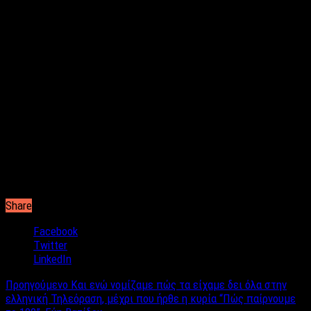
κορούλες της που είχαν και την ονομαστική τους εορτή.
Με την οικογένειά της μεν, στο εξωτερικό ήταν η Τατιάνα
Στεφανίδου στη μεγάλη γιορτή της Ορθοδοξίας και πιο
συγκεκριμένα στη Νέα Υόρκη μετά του συζύγου της και των
παιδιών τους.
Όπως φαίνεται οι επώνυμοι πέρασαν την ημέρα της Παναγίας,
μια κατ’ εξοχήν οικογενειακή γιορτή με αγαπημένα και
συγγενικά τους πρόσωπα.
Share
Facebook
Twitter
LinkedIn
Προηγούμενο
Και ενώ νομίζαμε πώς τα είχαμε δει όλα στην
ελληνική Τηλεόραση, μέχρι που ήρθε η κυρία “Πώς παίρνουμε