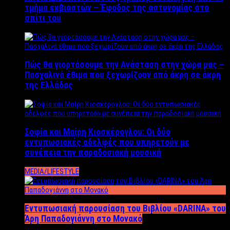
τμήμα εκβιαστών – Έφοδος της αστυνομίας στο
σπίτι του
Πώς θα γιορτάσουμε την Ανάσταση στην χώρα μας –
Πασχαλινά έθιμα που ξεχωρίζουν από άκρη σε άκρη
της Ελλάδας
Σοφία και Μαίρη Κιοσκέρογλου: Οι δύο
εντυπωσιακές αδελφές που υπηρετούν με
συνέπεια την παραδοσιακή μουσική
MEDIA/LIFESTYLE
Εντυπωσιακή παρουσίαση του Βιβλίου «DARINA» του
Άρη Παπαδογιάννη στο Μονακό