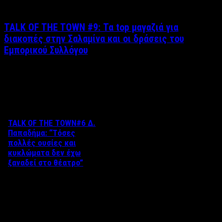
TALK OF THE TOWN #9: Τα top μαγαζιά για
διακοπές στην Σαλαμίνα και οι δράσεις του
Εμπορικού Συλλόγου
Δείτε επίσης
TALK OF THE TOWN#6 Δ.
Παπαδήμα: “Tόσες
πολλές ουσίες και
κυκλώματα δεν έχω
ξαναδεί στο θέατρο”
Στο 6ο επεισόδιο του talk of
the town με τον Βαγγέλη
Καράλη, η αγαπημένη ηθοποιός
…