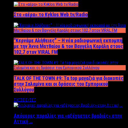
Στο «αέρα» το Kyklos Web tv/Radio
“Kερνάμε Αλήθειες” – Η νέα ραδιοφωνική εκπομπή
με την Άννα Ματθαίου & τον Βαγγέλη Καράλη στους
102,7 στον VIRAL FM
TALK OF THE TOWN #9: Τα top μαγαζιά για διακοπές
στην Σαλαμίνα και οι δράσεις του Εμπορικού
Συλλόγου
ΣΧΕΣΕΙΣ/ΣΕΞ
Απόμερες παραλίες για «αξέχαστες βραδιές» στην
Αττική …