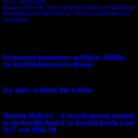
το 100”, Εύη Βατίδου …
Επόμενο
Αυτά είναι τα tips για να έχει διάρκεια το καλοκαιρινό
σου μαύρισμα που απέκτησες με τόσο κόπο, ακόμη και μετά
τις διακοπές
Σχετικά άρθρα
Εντυπωσιακή παρουσίαση του Βιβλίου «DARINA»
του Άρη Παπαδογιάννη στο Μονακό
Στο «αέρα» το Kyklos Web tv/Radio
“Kερνάμε Αλήθειες” – Η νέα ραδιοφωνική εκπομπή
με την Άννα Ματθαίου & τον Βαγγέλη Καράλη στους
102,7 στον VIRAL FM