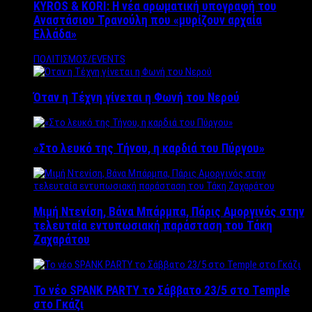
KYROS & KORI: Η νέα αρωματική υπογραφή του
Αναστάσιου Τρανούλη που «μυρίζουν αρχαία
Ελλάδα»
ΠΟΛΙΤΙΣΜΟΣ/EVENTS
Όταν η Τέχνη γίνεται η Φωνή του Νερού
«Στο λευκό της Τήνου, η καρδιά του Πύργου»
Μιμή Ντενίση, Βάνα Μπάρμπα, Πάρις Αμοργινός στην
τελευταία εντυπωσιακή παράσταση του Τάκη
Ζαχαράτου
Το νέο SPANK PARTY το Σάββατο 23/5 στο Temple
στο Γκάζι