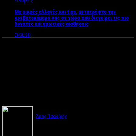
Με μικρές αλλαγές και tips, μετατρέψτε την
κρεβατοκάμαρά σας σε χώρο που διεγείρει τις πιο
δυνατές και ερωτικές αισθήσεις
ENGLISH
Σεξ στο αυτοκίνητο: Ο τρόπος
που θα λύσει το
«χειρόφρενο» στην σχέση σας
…
Άκης Τσακίρης