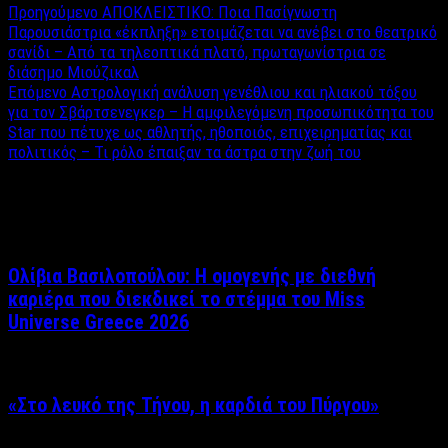
Προηγούμενο
ΑΠΟΚΛΕΙΣΤΙΚΟ: Ποια Πασίγνωστη
Παρουσιάστρια «έκπληξη» ετοιμάζεται να ανέβει στο θεατρικό
σανίδι – Από τα τηλεοπτικά πλατό, πρωταγωνίστρια σε
διάσημο Μιούζικαλ
Επόμενο
Αστρολογική ανάλυση γενέθλιου και ηλιακού τόξου
για τον Σβάρτσενεγκερ – Η αμφιλεγόμενη προσωπικότητα του
Star που πέτυχε ως αθλητής, ηθοποιός, επιχειρηματίας και
πολιτικός – Τι ρόλο έπαιξαν τα άστρα στην ζωή του
Σχετικά άρθρα
Ολίβια Βασιλοπούλου: Η ομογενής με διεθνή
καριέρα που διεκδικεί το στέμμα του Miss
Universe Greece 2026
«Στο λευκό της Τήνου, η καρδιά του Πύργου»