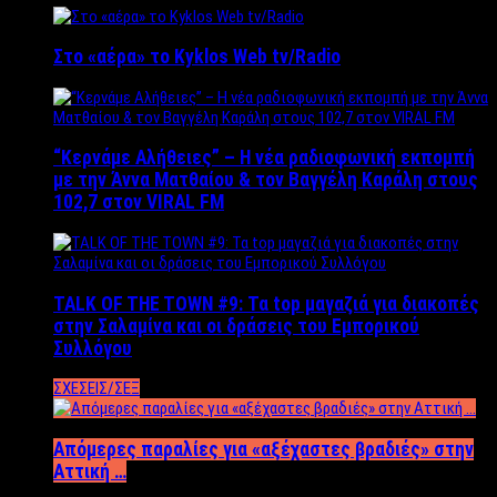
Στο «αέρα» το Kyklos Web tv/Radio
“Kερνάμε Αλήθειες” – Η νέα ραδιοφωνική εκπομπή
με την Άννα Ματθαίου & τον Βαγγέλη Καράλη στους
102,7 στον VIRAL FM
TALK OF THE TOWN #9: Τα top μαγαζιά για διακοπές
στην Σαλαμίνα και οι δράσεις του Εμπορικού
Συλλόγου
ΣΧΕΣΕΙΣ/ΣΕΞ
Απόμερες παραλίες για «αξέχαστες βραδιές» στην
Αττική …