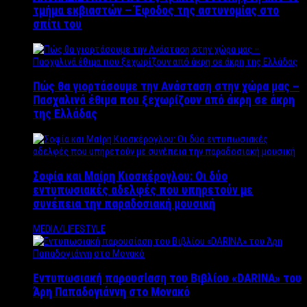
τμήμα εκβιαστών – Έφοδος της αστυνομίας στο
σπίτι του
Πώς θα γιορτάσουμε την Ανάσταση στην χώρα μας –
Πασχαλινά έθιμα που ξεχωρίζουν από άκρη σε άκρη
της Ελλάδας
Σοφία και Μαίρη Κιοσκέρογλου: Οι δύο
εντυπωσιακές αδελφές που υπηρετούν με
συνέπεια την παραδοσιακή μουσική
MEDIA/LIFESTYLE
Εντυπωσιακή παρουσίαση του Βιβλίου «DARINA» του
Άρη Παπαδογιάννη στο Μονακό