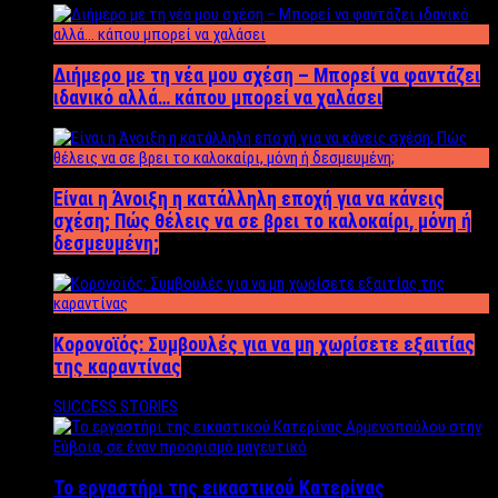
Διήμερο με τη νέα μου σχέση – Μπορεί να φαντάζει
ιδανικό αλλά… κάπου μπορεί να χαλάσει
Είναι η Άνοιξη η κατάλληλη εποχή για να κάνεις
σχέση; Πώς θέλεις να σε βρει το καλοκαίρι, μόνη ή
δεσμευμένη;
Κορονοϊός: Συμβουλές για να μη χωρίσετε εξαιτίας
της καραντίνας
SUCCESS STORIES
Το εργαστήρι της εικαστικού Κατερίνας