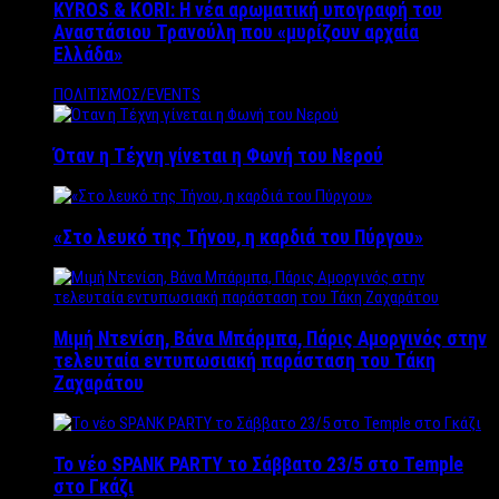
KYROS & KORI: Η νέα αρωματική υπογραφή του
Αναστάσιου Τρανούλη που «μυρίζουν αρχαία
Ελλάδα»
ΠΟΛΙΤΙΣΜΟΣ/EVENTS
Όταν η Τέχνη γίνεται η Φωνή του Νερού
«Στο λευκό της Τήνου, η καρδιά του Πύργου»
Μιμή Ντενίση, Βάνα Μπάρμπα, Πάρις Αμοργινός στην
τελευταία εντυπωσιακή παράσταση του Τάκη
Ζαχαράτου
Το νέο SPANK PARTY το Σάββατο 23/5 στο Temple
στο Γκάζι