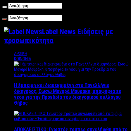
Σάββατο , 08/08/2026
Label News Ειδήσεις με
προσωπικότητα
ΑΡΧΙΚΗ
ΚΟΙΝΩΝΙΑ
Η έμπειρη και διακεκριμένη στο Πανελλήνιο
δικηγόρος, Σωσώ Μαναρά Μαυράκη, υποψήφια εκ
νέου για την Προεδρία του δικηγορικού συλλόγου
Θήβας
ΑΠΟΚΛΕΙΣΤΙΚΟ: Γνωστός τράπερ συνελήφθη από το