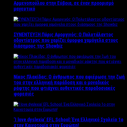
Αρμενοπούλου στην Εύβοια, σε έναν προορισμό
μαγευτικό
ΣΥΝΕΝΤΕΥΞΗ Πάρις Αμοργινός: O Πολυτάλαντος
οδοντίατρος που χαρίζει όμορφα χαμόγελα στους
διάσημους της Showbiz
Νίκος Πλακίδας: O άνθρωπος που αφιέρωσε την ζωή
του στην ελληνική παράδοση και ο μοναδικός
ράφτης που φτιάχνει αυθεντικές παραδοσιακές
φορεσιές
‘Ι love dyslexia’ EFL School: Ένα Ελληνικό Σχολείo 1ο
στην Καινοτομία στην Ευρώπη!