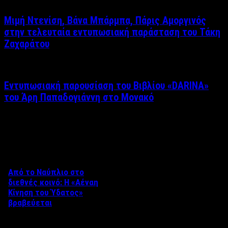
Μιμή Ντενίση, Βάνα Μπάρμπα, Πάρις Αμοργινός
στην τελευταία εντυπωσιακή παράσταση του Τάκη
Ζαχαράτου
Εντυπωσιακή παρουσίαση του Βιβλίου «DARINA»
του Άρη Παπαδογιάννη στο Μονακό
Δείτε επίσης
Από το Ναύπλιο στο
διεθνές κοινό: Η «Αέναη
Κίνηση του Ύδατος»
βραβεύεται
Στο πλαίσιο του 8ου Διεθνούς