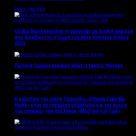
ΜΟΔΑ/ΟΜΟΡΦΙΑ
Ολίβια Βασιλοπούλου: Η ομογενής με διεθνή καριέρα
που διεκδικεί το στέμμα του Miss Universe Greece
2026
Patricia Sundari explains what is tantric therapy
Η κολεξιόν του οίκου Τρανούλη «Athena Take Me
Home» στην πετυχημένη εκδήλωση για την ημέρα
της γυναίκας του συλλόγου «Μαζί για την ζωή»