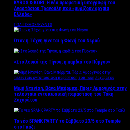
KYROS & KORI: Η νέα αρωματική υπογραφή του
Αναστάσιου Τρανούλη που «μυρίζουν αρχαία
Ελλάδα»
ΠΟΛΙΤΙΣΜΟΣ/EVENTS
Όταν η Τέχνη γίνεται η Φωνή του Νερού
«Στο λευκό της Τήνου, η καρδιά του Πύργου»
Μιμή Ντενίση, Βάνα Μπάρμπα, Πάρις Αμοργινός στην
τελευταία εντυπωσιακή παράσταση του Τάκη
Ζαχαράτου
Το νέο SPANK PARTY το Σάββατο 23/5 στο Temple
στο Γκάζι