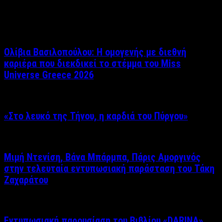
Σχετικά άρθρα
Ολίβια Βασιλοπούλου: Η ομογενής με διεθνή
καριέρα που διεκδικεί το στέμμα του Miss
Universe Greece 2026
«Στο λευκό της Τήνου, η καρδιά του Πύργου»
Μιμή Ντενίση, Βάνα Μπάρμπα, Πάρις Αμοργινός
στην τελευταία εντυπωσιακή παράσταση του Τάκη
Ζαχαράτου
Εντυπωσιακή παρουσίαση του Βιβλίου «DARINA»