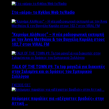
Στο «αέρα» το Kyklos Web tv/Radio
“Kερνάμε Αλήθειες” – Η νέα ραδιοφωνική εκπομπή
με την Άννα Ματθαίου & τον Βαγγέλη Καράλη στους
102,7 στον VIRAL FM
TALK OF THE TOWN #9: Τα top μαγαζιά για διακοπές
στην Σαλαμίνα και οι δράσεις του Εμπορικού
Συλλόγου
ΣΧΕΣΕΙΣ/ΣΕΞ
Απόμερες παραλίες για «αξέχαστες βραδιές» στην
Αττική …