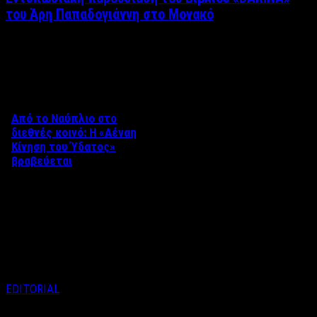
του Άρη Παπαδογιάννη στο Μονακό
Δείτε επίσης
Από το Ναύπλιο στο
διεθνές κοινό: Η «Αέναη
Κίνηση του Ύδατος»
βραβεύεται
Στο πλαίσιο του 8ου Διεθνούς
Φεστιβάλ Κινηματογράφου
Ναυπλίου «ΓΕΦΥΡΕΣ», το
ντοκιμαντέρ «Η Αέναη Κίνηση
του …
EDITORIAL