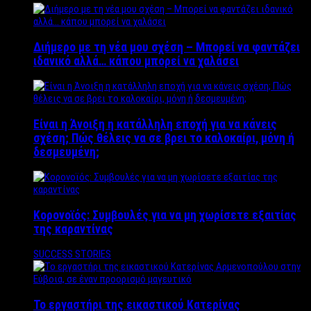
Διήμερο με τη νέα μου σχέση – Μπορεί να φαντάζει
ιδανικό αλλά… κάπου μπορεί να χαλάσει
Είναι η Άνοιξη η κατάλληλη εποχή για να κάνεις
σχέση; Πώς θέλεις να σε βρει το καλοκαίρι, μόνη ή
δεσμευμένη;
Κορονοϊός: Συμβουλές για να μη χωρίσετε εξαιτίας
της καραντίνας
SUCCESS STORIES
Το εργαστήρι της εικαστικού Κατερίνας