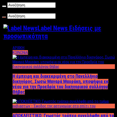
Δευτέρα , 10/08/2026
Label News Ειδήσεις με
προσωπικότητα
ΑΡΧΙΚΗ
ΚΟΙΝΩΝΙΑ
Η έμπειρη και διακεκριμένη στο Πανελλήνιο
δικηγόρος, Σωσώ Μαναρά Μαυράκη, υποψήφια εκ
νέου για την Προεδρία του δικηγορικού συλλόγου
Θήβας
ΑΠΟΚΛΕΙΣΤΙΚΟ: Γνωστός τράπερ συνελήφθη από το