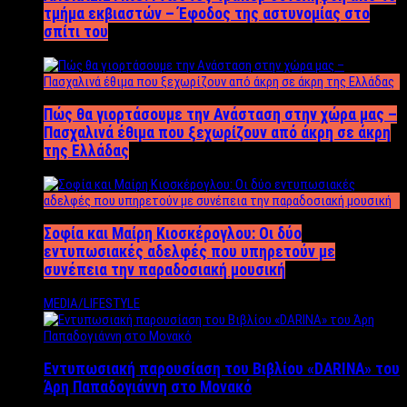
τμήμα εκβιαστών – Έφοδος της αστυνομίας στο
σπίτι του
Πώς θα γιορτάσουμε την Ανάσταση στην χώρα μας –
Πασχαλινά έθιμα που ξεχωρίζουν από άκρη σε άκρη
της Ελλάδας
Σοφία και Μαίρη Κιοσκέρογλου: Οι δύο
εντυπωσιακές αδελφές που υπηρετούν με
συνέπεια την παραδοσιακή μουσική
MEDIA/LIFESTYLE
Εντυπωσιακή παρουσίαση του Βιβλίου «DARINA» του
Άρη Παπαδογιάννη στο Μονακό