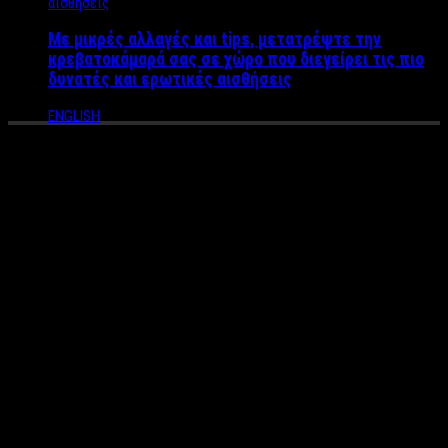
Με μικρές αλλαγές και tips, μετατρέψτε την
κρεβατοκάμαρά σας σε χώρο που διεγείρει τις πιο
δυνατές και ερωτικές αισθήσεις
ENGLISH
Στα κρατητήρια πασίγνωστος
εφοπλιστής μαζί με τον γιο
του μετά από άγριο καυγά και
ξύλο με αστυνομικούς – Ο
“νταής” εφοπλιστής και η
σχέση του με γνωστή
τραγουδίστρια