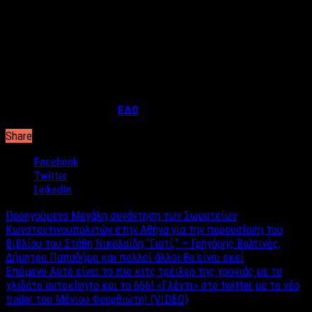
Στα κρατητήρια βρίσκεται πολύ γνωστός εφοπλιστής μαζί με
τον γιο του. Πατέρας και υιός κατηγορούνται για επίθεση σε
βάρος αστυνομικών έξω από γνωστό μπαρ. Σήμερα αναμένεται
να οδηγηθούν στο αυτόφωρο όπου και θα δικαστούν, καθώς σε
βάρος τους έχει ασκηθεί δίωξη μετά από μήνυση που
κατέθεσαν οι αστυνομικοί!
Διαβάστε την συνέχεια
ΕΔΩ
Share
Facebook
Twitter
LinkedIn
Προηγούμενο
Μεγάλη συνάντηση των Σωματείων
Κωνσταντινουπολιτών στην Αθήνα για την παρουσίαση του
βιβλίου του Στάθη Νικολαΐδη “Γιατί;” – Γρηγόρης Βαλτινός,
Δήμητρα Παπαδήμα και πολλοί άλλοι θα είναι εκεί
Επόμενο
Αυτό είναι το πιο κιτς τρέιλερ της χρονιάς με το
χλιδάτο αυτοκίνητο και το 666! «Γλέντι» στο twitter με το νέο
trailer του Μένιου Φουρθιώτη! (VIDEO)