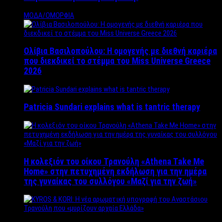
ΜΟΔΑ/ΟΜΟΡΦΙΑ
Ολίβια Βασιλοπούλου: Η ομογενής με διεθνή καριέρα
που διεκδικεί το στέμμα του Miss Universe Greece
2026
Patricia Sundari explains what is tantric therapy
Η κολεξιόν του οίκου Τρανούλη «Athena Take Me
Home» στην πετυχημένη εκδήλωση για την ημέρα
της γυναίκας του συλλόγου «Μαζί για την ζωή»