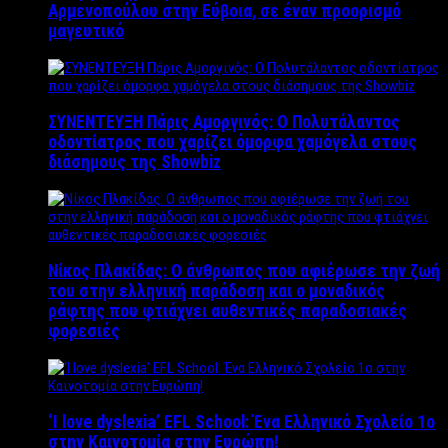
Αρμενοπούλου στην Εύβοια, σε έναν προορισμό
μαγευτικό
ΣΥΝΕΝΤΕΥΞΗ Πάρις Αμοργινός: O Πολυτάλαντος
οδοντίατρος που χαρίζει όμορφα χαμόγελα στους
διάσημους της Showbiz
Νίκος Πλακίδας: O άνθρωπος που αφιέρωσε την ζωή
του στην ελληνική παράδοση και ο μοναδικός
ράφτης που φτιάχνει αυθεντικές παραδοσιακές
φορεσιές
‘Ι love dyslexia’ EFL School: Ένα Ελληνικό Σχολείo 1ο
στην Καινοτομία στην Ευρώπη!