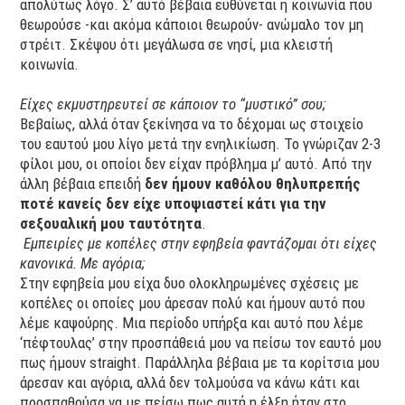
απολύτως λόγο. Σ’ αυτό βέβαια ευθύνεται η κοινωνία που
θεωρούσε -και ακόμα κάποιοι θεωρούν- ανώμαλο τον μη
στρέιτ. Σκέψου ότι μεγάλωσα σε νησί, μια κλειστή
κοινωνία.
Είχες εκμυστηρευτεί σε κάποιον το “μυστικό” σου;
Βεβαίως, αλλά όταν ξεκίνησα να το δέχομαι ως στοιχείο
του εαυτού μου λίγο μετά την ενηλικίωση. Το γνώριζαν 2-3
φίλοι μου, οι οποίοι δεν είχαν πρόβλημα μ’ αυτό. Από την
άλλη βέβαια επειδή
δεν ήμουν καθόλου θηλυπρεπής
ποτέ κανείς δεν είχε υποψιαστεί κάτι για την
σεξουαλική μου ταυτότητα
.
Εμπειρίες με κοπέλες στην εφηβεία φαντάζομαι ότι είχες
κανονικά. Με αγόρια;
Στην εφηβεία μου είχα δυο ολοκληρωμένες σχέσεις με
κοπέλες οι οποίες μου άρεσαν πολύ και ήμουν αυτό που
λέμε καψούρης. Μια περίοδο υπήρξα και αυτό που λέμε
‘πέφτουλας’ στην προσπάθειά μου να πείσω τον εαυτό μου
πως ήμουν straight. Παράλληλα βέβαια με τα κορίτσια μου
άρεσαν και αγόρια, αλλά δεν τολμούσα να κάνω κάτι και
προσπαθούσα να με πείσω πως αυτή η έλξη ήταν στο