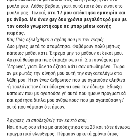
μυαλό μου. Λάθος βέβαια, γιατί αυτά ποτέ δεν είναι στο
μυαλό μας. Τελικά,
στα 17 μου απέκτησα εμπειρία και
με άνδρα. Με έναν gay δυο χρόνια μεγαλύτερό μου με
τον οποίο γνωριστήκαμε σε μπαρ μέσω κοινής
παρέας.
Και; Πώς εξελίχθηκε η σχέση σου με τον νεαρό;
Δυο μήνες μετά το σταμάτησα. Φοβόμουν πολύ μήπως
κάποιος μάθει κάτι. Έτρεμα μην το μάθουν οι δικοί μου.
Αρχικά θεώρησα πως έπραξα σωστά. Στη συνέχεια με
“έτρωγε”, γιατί δεν το έζησα, κάτι σαν απωθημένο. Τώρα
αν με ρωτάς την κίνησή μου αυτή την συγκαταλέγω στα
λάθη μου. Ήταν ένας άνθρωπος που με αγαπούσε αληθινά
-ή τουλάχιστον έτσι έδειχνε-κι εγώ τον έδιωξα. Έδιωξα
κάποιον που με αγαπούσε γι’ αυτό που ήμουν πραγματικά
και κράτησα δίπλα μου ανθρώπους που με αγαπούσαν γι’
αυτό που νόμισαν ότι ήμουν.
Άργησες να αποδεχθείς τον εαυτό σου;
Ναι, όπως σου είπα με αποδέχτηκα στα 23 και τότε ένιωσα
πραγματικά ελεύθερος. Πέρασαν αρκετά χρόνια όπως