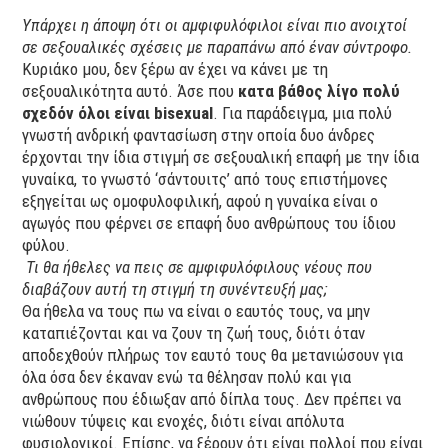
Υπάρχει η άποψη ότι οι αμφιφυλόφιλοι είναι πιο ανοιχτοί
σε σεξουαλικές σχέσεις με παραπάνω από έναν σύντροφο.
Κυριάκο μου, δεν ξέρω αν έχει να κάνει με τη
σεξουαλικότητα αυτό. Άσε που
κατα βάθος λίγο πολύ
σχεδόν όλοι είναι bisexual
. Για παράδειγμα, μια πολύ
γνωστή ανδρική φαντασίωση στην οποία δυο άνδρες
έρχονται την ίδια στιγμή σε σεξουαλική επαφή με την ίδια
γυναίκα, το γνωστό ‘σάντουιτς’ από τους επιστήμονες
εξηγείται ως ομοφυλοφιλική, αφού η γυναίκα είναι ο
αγωγός που φέρνει σε επαφή δυο ανθρώπους του ίδιου
φύλου.
Τι θα ήθελες να πεις σε αμφιφυλόφιλους νέους που
διαβάζουν αυτή τη στιγμή τη συνέντευξή μας;
Θα ήθελα να τους πω να είναι ο εαυτός τους, να μην
καταπιέζονται και να ζουν τη ζωή τους, διότι όταν
αποδεχθούν πλήρως τον εαυτό τους θα μετανιώσουν για
όλα όσα δεν έκαναν ενώ τα θέλησαν πολύ και για
ανθρώπους που έδιωξαν από δίπλα τους. Δεν πρέπει να
νιώθουν τύψεις και ενοχές, διότι είναι απόλυτα
φυσιολογικοί. Επίσης, να ξέρουν ότι είναι πολλοί που είναι