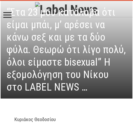
“Στα 23 μου κατάλαβα ότι
είμαι μπάι, μ’ αρέσει να
κάνω σεξ και με τα δύο
φύλα. Θεωρώ ότι λίγο πολύ,
όλοι είμαστε bisexual” Η
εξομολόγηση του Νίκου
στο LABEL NEWS …
Κυριάκος Θεοδοσίου