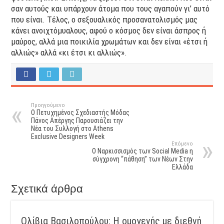
σαν αυτούς και υπάρχουν άτομα που τους αγαπούν γι’ αυτό
που είναι. Τέλος, ο σεξουαλικός προσανατολισμός μας
κάνει ανοιχτόμυαλους, αφού ο κόσμος δεν είναι άσπρος ή
μαύρος, αλλά μια ποικιλία χρωμάτων και δεν είναι «έτσι ή
αλλιώς» αλλά «κι έτσι κι αλλιώς».
Προηγούμενο
Ο Πετυχημένος Σχεδιαστής Μόδας
Πάνος Απέργης Παρουσιάζει την
Νέα του Συλλογή στο Athens
Exclusive Designers Week
Επόμενο
Ο Ναρκισσισμός των Social Media η
σύγχρονη “πάθηση” των Νέων Στην
Ελλάδα
Σχετικά άρθρα
Ολίβια Βασιλοπούλου: Η ομογενής με διεθνή