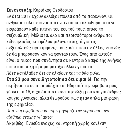
Συνέντευξη
: Κυριάκος Θεοδοσίου
Εν έτει 2017 έχουν αλλάξει πολλά από το παρελθόν. Οι
άνθρωποι πλέον είναι πιο ανοιχτοί και ελεύθεροι στο να
εκφράσουν κάθε πτυχή του εαυτού τους, όπως τη
σεξουαλική. Μάλιστα, όλο και περισσότεροι άνθρωποι
κάθε ηλικίας και φύλου μιλάνε ανοιχτά για τις
σεξουαλικές προτιμήσεις τους, κάτι που σε άλλες εποχές
δε θα μπορούσαν καν να φανταστούν. Ένας από αυτούς
είναι ο Νίκος που συνάντησα σε κεντρικό καφέ της Αθήνας
όπου και συζητήσαμε μεταξύ άλλων γι’ αυτό.
Πότε κατάλαβες ότι σε ελκύουν και τα δύο φύλα;
Στα 23 μου συνειδητοποίησα ότι είμαι bi
. Για την
ακρίβεια τότε το αποδέχτηκα. Ήδη από την εφηβεία μου,
γύρω στα 15, είχα διαπιστώσει την έλξη μου και για άνδρες
και για γυναίκες, αλλά θεωρούσα πως ήταν απλά μια φάση
της εφηβείας.
Οπότε η εφηβεία σου περιτριγυριζόταν γύρω από ένα
αίσθημα ενοχής γι’ αυτό;
Ακριβώς. Ένιωθα ενοχές και ντροπή χωρίς κανέναν