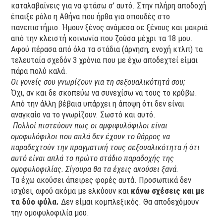
καταλαβαίνεις για να φτάσω σ’ αυτό. Στην πλήρη αποδοχή
έπαιξε ρόλο η Αθήνα που ήρθα για σπουδές στο
πανεπιστήμιο. Ήμουν ξένος ανάμεσα σε ξένους και μακριά
από την κλειστή κοινωνία που ζούσα μέχρι τα 18 μου.
Αφού πέρασα από όλα τα στάδια (άρνηση, ενοχή κτλπ) τα
τελευταία σχεδόν 3 χρόνια που με έχω αποδεχτεί είμαι
πάρα πολύ καλά.
Οι γονείς σου γνωρίζουν για τη σεξουαλικότητά σου;
Όχι, αν και δε σκοπεύω να συνεχίσω να τους το κρύβω.
Από την άλλη βέβαια υπάρχει η άποψη ότι δεν είναι
αναγκαίο να το γνωρίζουν. Σωστό και αυτό.
Πολλοί πιστεύουν πως οι αμφιφυλόφιλοι είναι
ομοφυλόφιλοι που απλά δεν έχουν το θάρρος να
παραδεχτούν την πραγματική τους σεξουαλικότητα ή ότι
αυτό είναι απλά το πρώτο στάδιο παραδοχής της
ομοφυλοφιλίας. Σίγουρα θα τα έχεις ακούσει ξανά.
Τα έχω ακούσει άπειρες φορές αυτά. Προσωπικά δεν
ισχύει, αφού ακόμα με ελκύουν και
κάνω σχέσεις και με
τα δύο φύλα.
Δεν είμαι κομπλεξικός. Θα αποδεχόμουν
την ομοφυλοφιλία μου.