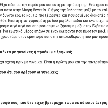
ίχα πάει με την παρέα μου και αυτή με την δική της. Ενώ ήμασταν
ια ποτό στην Μικρή Βενετία. Ο ήχος της θάλασσας μαζί με το καλ
ναν δυνατό έρωτα και τις πιο ξέφρενες και παθιασμένες διακοπές
όν. Εκείνη ήταν χωρισμένη με δυο μεγάλα παιδιά και εγώ είχα πά
καμε σιγά σιγά και αποφασίσαμε να ζήσουμε μαζί στην Ελβετία 
σε ένα εξωτικό μέρος επάνω σε έναν ελέφαντα που ήμασταν μαζί. 
τα χρωστάμε στον ερωτισμό και στην απελευθέρωση που μας προσ
 πάντα με γυναίκες ή προέκυψε ξαφνικά;
χα σχέση πριν με γυναίκα. Είναι η πρώτη μου και την παντρεύτηκ
ου ότι σου αρέσουν οι γυναίκες;
τροφό σου, που δεν είχες βρει μέχρι τώρα σε κάποιον άντρα;