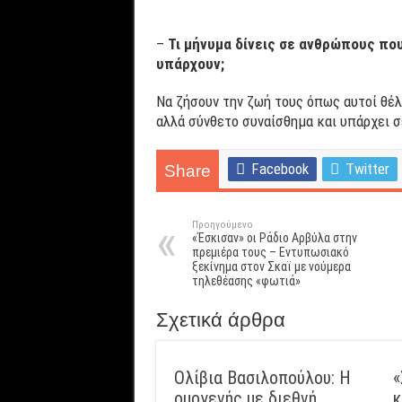
–
Τι μήνυμα δίνεις σε ανθρώπους πο
υπάρχουν;
Να ζήσουν την ζωή τους όπως αυτοί θέλ
αλλά σύνθετο συναίσθημα και υπάρχει 
Facebook
Twitter
Share
Προηγούμενο
«Έσκισαν» οι Ράδιο Αρβύλα στην
πρεμιέρα τους – Εντυπωσιακό
ξεκίνημα στον Σκαϊ με νούμερα
τηλεθέασης «φωτιά»
Σχετικά άρθρα
Ολίβια Βασιλοπούλου: Η
«
ομογενής με διεθνή
κ