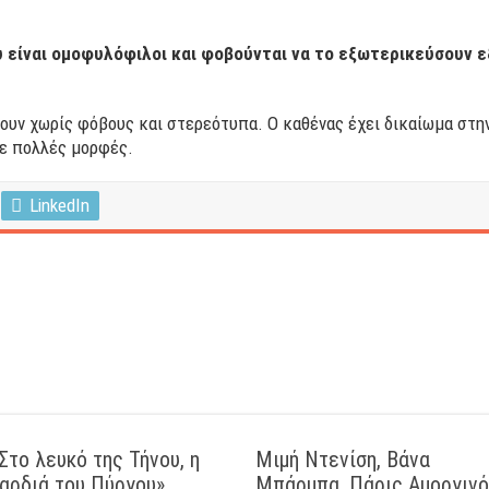
υ είναι ομοφυλόφιλοι και φοβούνται να το εξωτερικεύσουν 
ουν χωρίς φόβους και στερεότυπα. Ο καθένας έχει δικαίωμα στην 
σε πολλές μορφές.
LinkedIn
Στο λευκό της Τήνου, η
Μιμή Ντενίση, Βάνα
αρδιά του Πύργου»
Μπάρμπα, Πάρις Αμοργιν