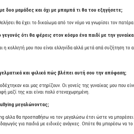
με δυο μαμάδες και όχι με μπαμπά τι θα του εξηγήσετε;
θελήσει θα έχει το δικαίωμα από τον νόμο να γνωρίσει τον πατέρα
 γεγονός ότι θα φέρεις στον κόσμο ένα παιδί με την γυναίκα
αι η κολλητή μου που είναι ελληνίδα αλλά μετά απά συζήτηση το 
γελματικά και φιλικά πώς βλέπει αυτή σου την απόφαση;
οδέχτηκαν και μας στηρίζουν. Οι γονείς της γυναίκας μου που είν
φή μαζί της και είναι πολύ στεναχωρημένη.
ullying μεγαλώνοντας;
ying αλλα θα προσπαθήσω να τον μεγαλώσω έτσι ώστε να μπορέσει
αιδαγωγός για παιδιά με ειδικές ανάγκες. Οπότε θα μπορέσω να τ