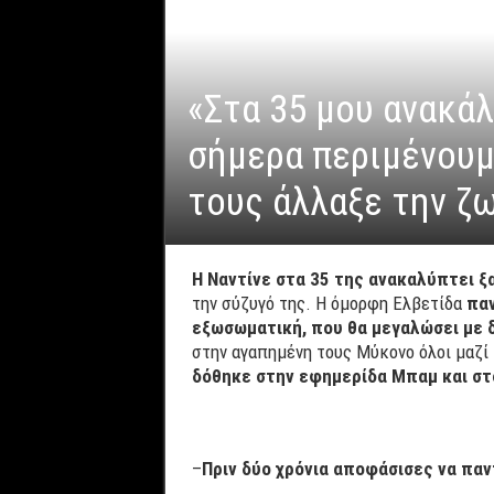
«Στα 35 μου ανακάλ
σήμερα περιμένουμ
τους άλλαξε την ζ
Η Ναντίνε στα 35 της ανακαλύπτει ξα
την σύζυγό της. Η όμορφη Ελβετίδα
παν
εξωσωματική, που θα μεγαλώσει με 
στην αγαπημένη τους Μύκονο όλοι μαζί
δόθηκε στην εφημερίδα Μπαμ και στ
–
Πριν δύο χρόνια αποφάσισες να παν