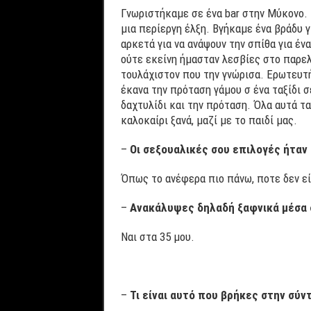
Γνωριστήκαμε σε ένα bar στην Μύκονο. Ε
μια περίεργη έλξη. Βγήκαμε ένα βράδυ γ
αρκετά για να ανάψουν την σπίθα για έ
ούτε εκείνη ήμασταν λεσβίες στο παρελθ
τουλάχιστον που την γνώρισα. Ερωτευτή
έκανα την πρόταση γάμου σ ένα ταξίδι 
δαχτυλίδι και την πρόταση. Όλα αυτά 
καλοκαίρι ξανά, μαζί με το παιδί μας.
–
Οι σεξουαλικές σου επιλογές ήταν
Όπως το ανέφερα πιο πάνω, ποτε δεν εί
–
Ανακάλυψες δηλαδή ξαφνικά μέσα σ
Ναι στα 35 μου.
–
Τι είναι αυτό που βρήκες στην σύν